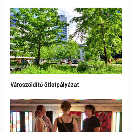
Városzöldítő ötletpályázat