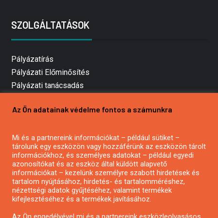
SZOLGÁLTATÁSOK
Pályázatírás
Pályázati Előminősítés
Pályázati tanácsadás
Pályázatírás vállalkozásoknak
Az Ön adatainak védelme fontos a számunkra
Mezőgazdasági pályázatírás
Pályázatírás magánszemélyeknek
Mi és a partnereink információkat – például sütiket –
Pályázatírás civil szervezeteknek
tárolunk egy eszközön vagy hozzáférünk az eszközön tárolt
Pályázatírás önkormányzatoknak
információkhoz, és személyes adatokat – például egyedi
azonosítókat és az eszköz által küldött alapvető
Pályázatfigyelés
információkat – kezelünk személyre szabott hirdetések és
Specifikus pályázatfigyelés vagy hírlevél
tartalom nyújtásához, hirdetés- és tartalomméréshez,
nézettségi adatok gyűjtéséhez, valamint termékek
kifejlesztéséhez és a termékek javításához.
PÁLYÁZATFIGYELŐ
Az Ön engedélyével mi és a partnereink eszközleolvasásos