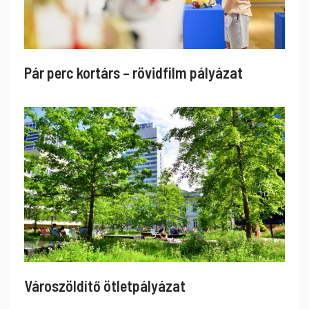
Pár perc kortárs – rövidfilm pályázat
Városzöldítő ötletpályázat