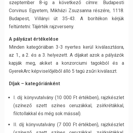
szeptember 8-ig a következő címre: Budapesti
Corvinus Egyetem, Mikházi Zsuzsanna részére, 1118.
Budapest, Villányi út 35-43. A borítékon kérjük
feltüntetni: Tájérték rajzverseny.
A pályázat értékelése
Minden kategóriában 3-3 nyertes kerül kiválasztásra,
az 1., a 2. és a 3. helyezett. A díjakat azok a pályázók
kapják meg, akiket a konzorciumi tagokból és a
GyerekArc képviselőjéből álló 5 tagú zsűri kiválaszt.
Díjak – kategóriánként
I. díj: könyvutalvány (10 000 Ft értékben), rajzkészlet
(színező szett színes ceruzákkal, zsírkrétákkal,
filctollakkal és még sok mással).
II. díj: könyvutalvány (7 000 Ft értékben), rajzkészlet
(színező szett színes ceruzákkal, zsírkrétákkal,