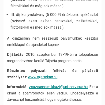
filctollakkal és még sok mással).
III. díj: könyvutalvány (5 000 Ft értékben), rajzkészlet
(színező szett színes ceruzákkal, zsírkrétákkal,
filctollakkal és még sok mással).
A díjazásban nem részesült pályamunkák készítői
emléklapot és ajándékot kapnak.
Díjátadás:
2010. szeptember 18-19-én a településen
megrendezésre kerülő Tájséta program során.
Részletes pályázati felhívás és pályázati
szabályzat:
www.tajertektar.hu
Információ:
zsuzsanna.mikhazi@uni-corvinus.hu
Ezt a
címet a spamrobotok ellen védjük. Engedélyezze a
Javascript használatát, hogy megtekinthesse.