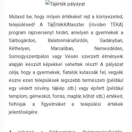
Mutasd be, hogy milyen értékeket rejt a környezeted,
településed! A TájÉrtékKAtaszter (röviden TÉKA)
program rajzversenyt hirdet, amelyen a gyermekek a
Sárbogárdon, Balatonmáriafürdőn, Gadányban,
Kéthelyen, Marcaliban, Nemesdéden,
Somogyszentpálon vagy Vésén szerzett élményeik
alapján készült képekkel vehettek részt! A pályázat
célja, hogy a gyermekek, fiatalok kutassák fel, vegyék
észre ezen települések legszebb természeti (például
egy védett növény, tájkép stb.) vagy épített (például
templom, gémeskút, forrás, magtár, kőhíd stb.) értékeit,
felhívjuk a figyelmüket a települési értékek
jelentőségére.