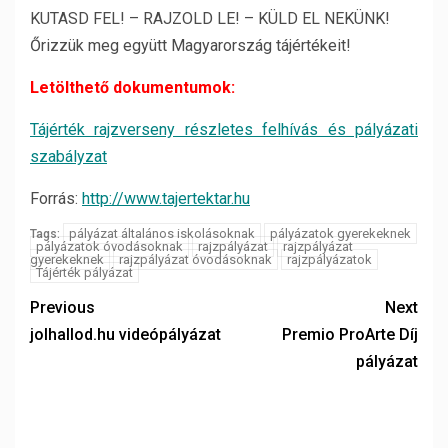
KUTASD FEL! – RAJZOLD LE! – KÜLD EL NEKÜNK!
Őrizzük meg együtt Magyarország tájértékeit!
Letölthető dokumentumok:
Tájérték rajzverseny részletes felhívás és pályázati
szabályzat
Forrás:
http://www.tajertektar.hu
pályázat általános iskolásoknak
pályázatok gyerekeknek
Tags:
pályázatok óvodásoknak
rajzpályázat
rajzpályázat
gyerekeknek
rajzpályázat óvodásoknak
rajzpályázatok
Tájérték pályázat
Previous
Next
jolhallod.hu videópályázat
Premio ProArte Díj
pályázat