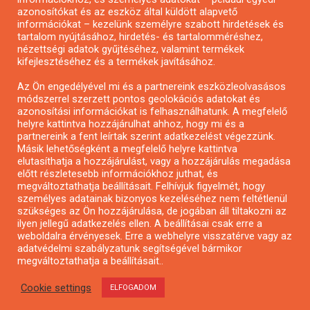
azonosítókat és az eszköz által küldött alapvető
Pályázatfigyelés
információkat – kezelünk személyre szabott hirdetések és
Specifikus pályázatfigyelés vagy hírlevél
tartalom nyújtásához, hirdetés- és tartalomméréshez,
nézettségi adatok gyűjtéséhez, valamint termékek
kifejlesztéséhez és a termékek javításához.
PÁLYÁZATFIGYELŐ
Az Ön engedélyével mi és a partnereink eszközleolvasásos
módszerrel szerzett pontos geolokációs adatokat és
azonosítási információkat is felhasználhatunk. A megfelelő
helyre kattintva hozzájárulhat ahhoz, hogy mi és a
Pályázatok magánszemélyeknek
partnereink a fent leírtak szerint adatkezelést végezzünk.
Pályázatok civil szervezeteknek
Másik lehetőségként a megfelelő helyre kattintva
elutasíthatja a hozzájárulást, vagy a hozzájárulás megadása
Pályázatok vállalkozásoknak
előtt részletesebb információkhoz juthat, és
Önkormányzati pályázatok
megváltoztathatja beállításait. Felhívjuk figyelmét, hogy
személyes adatainak bizonyos kezeléséhez nem feltétlenül
Mezőgazdasági pályázatok
szükséges az Ön hozzájárulása, de jogában áll tiltakozni az
Falusi turizmus pályázatok
ilyen jellegű adatkezelés ellen. A beállításai csak erre a
weboldalra érvényesek. Erre a webhelyre visszatérve vagy az
Napelem pályázatok
adatvédelmi szabályzatunk segítségével bármikor
GINOP pályázatok
megváltoztathatja a beállításait..
Cookie settings
ELFOGADOM
Copyright © All rights reserved.