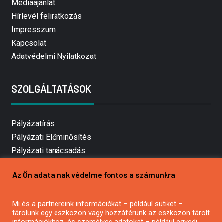
Médiaajánlat
Hírlevél feliratkozás
Impresszum
Kapcsolat
Adatvédelmi Nyilatkozat
SZOLGÁLTATÁSOK
Pályázatírás
Pályázati Előminősítés
Pályázati tanácsadás
Pályázatírás vállalkozásoknak
Az Ön adatainak védelme fontos a számunkra
Mezőgazdasági pályázatírás
Pályázatírás magánszemélyeknek
Mi és a partnereink információkat – például sütiket –
Pályázatírás civil szervezeteknek
tárolunk egy eszközön vagy hozzáférünk az eszközön tárolt
Pályázatírás önkormányzatoknak
információkhoz, és személyes adatokat – például egyedi