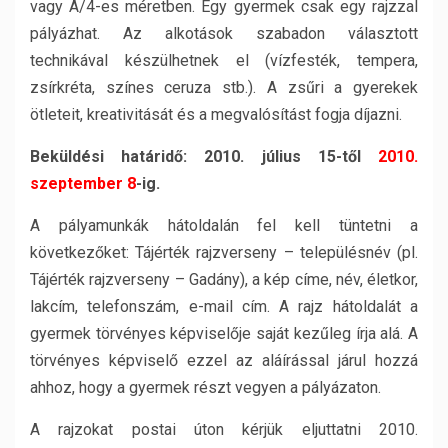
vagy A/4-es méretben. Egy gyermek csak egy rajzzal
pályázhat. Az alkotások szabadon választott
technikával készülhetnek el (vízfesték, tempera,
zsírkréta, színes ceruza stb.). A zsűri a gyerekek
ötleteit, kreativitását és a megvalósítást fogja díjazni.
Beküldési határidő: 2010. július 15-től
2010.
szeptember 8
-ig.
A pályamunkák hátoldalán fel kell tüntetni a
következőket: Tájérték rajzverseny – településnév (pl.
Tájérték rajzverseny – Gadány), a kép címe, név, életkor,
lakcím, telefonszám, e-mail cím. A rajz hátoldalát a
gyermek törvényes képviselője saját kezűleg írja alá. A
törvényes képviselő ezzel az aláírással járul hozzá
ahhoz, hogy a gyermek részt vegyen a pályázaton.
A rajzokat postai úton kérjük eljuttatni 2010.