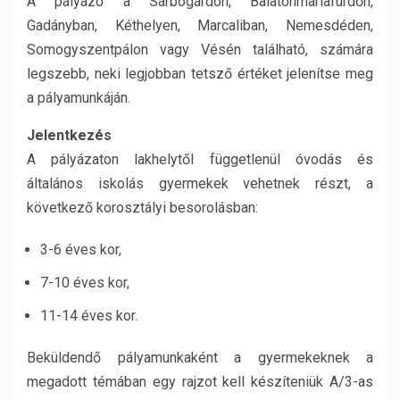
A pályázó a Sárbogárdon, Balatonmáriafürdőn,
Gadányban, Kéthelyen, Marcaliban, Nemesdéden,
Somogyszentpálon vagy Vésén található, számára
legszebb, neki legjobban tetsző értéket jelenítse meg
a pályamunkáján.
Jelentkezés
A pályázaton lakhelytől függetlenül óvodás és
általános iskolás gyermekek vehetnek részt, a
következő korosztályi besorolásban:
3-6 éves kor,
7-10 éves kor,
11-14 éves kor.
Beküldendő pályamunkaként a gyermekeknek a
megadott témában egy rajzot kell készíteniük A/3-as