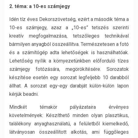
2. téma: a 10-es számjegy
Idén tíz éves Dekorszövetség, ezért a második téma a
10-es számjegy, azaz a „10-es” tetszés szerinti
kreatív megfogalmazása, tetszőleges technikával
bármilyen anyagból összeállítva. Természetesen a fotó
és a számítógép adta lehetőségek is használhatóak.
Lehetőség nyílik a környezetünkben előforduló tízes
számjegy fotózására, megörökítésére. Sorozatok
készítése esetén egy sorozat legfeljebb 10 darabból
állhat. A sorozat egy-egy darabját külön-külön lapon
kérjük beadni.
Mindkét témakör pályázataira érvényes
követelmények: Készíthető minden olyan plasztikus,
találékony anyaghasználatú, a felületből kiemelkedő,
látványosan összeállított alkotás, ami függőleges