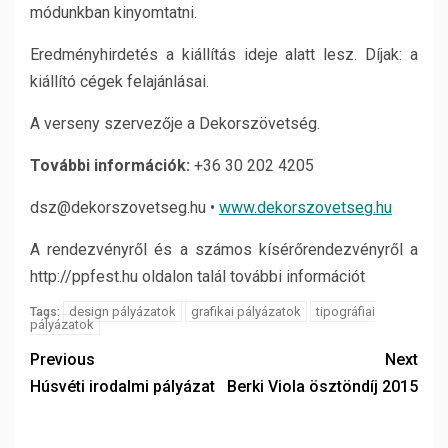
módunkban kinyomtatni.
Eredményhirdetés a kiállítás ideje alatt lesz. Díjak: a
kiállító cégek felajánlásai.
A verseny szervezője a Dekorszövetség.
További információk:
+36 30 202 4205
dsz@dekorszovetseg.hu •
www.dekorszovetseg.hu
A rendezvényről és a számos kísérőrendezvényről a
http://ppfest.hu oldalon talál további információt
design pályázatok
grafikai pályázatok
tipográfiai
Tags:
pályázatok
Previous
Next
Húsvéti irodalmi pályázat
Berki Viola ösztöndíj 2015