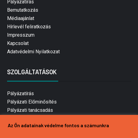
Pályázatírás
Bemutatkozás
Médiaajánlat
Hírlevél feliratkozás
Impresszum
Kapcsolat
Adatvédelmi Nyilatkozat
SZOLGÁLTATÁSOK
Pályázatírás
Pályázati Előminősítés
Pályázati tanácsadás
Pályázatírás vállalkozásoknak
Az Ön adatainak védelme fontos a számunkra
Mezőgazdasági pályázatírás
Pályázatírás magánszemélyeknek