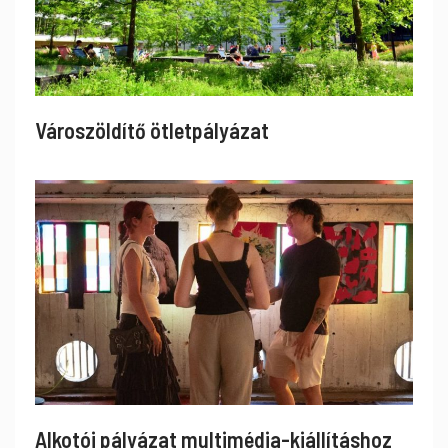
Városzöldítő ötletpályázat
Alkotói pályázat multimédia-kiállításhoz