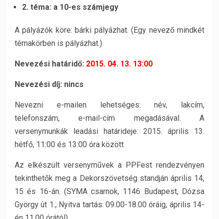
2. téma: a 10-es számjegy
A pályázók köre: bárki pályázhat. (Egy nevező mindkét
témakörben is pályázhat.)
Nevezési határidő:
2015. 04. 13. 13:00
Nevezési díj: nincs
Nevezni e-mailen lehetséges: név, lakcím,
telefonszám, e-mail-cím megadásával. A
versenymunkák leadási határideje: 2015. április 13.
hétfő, 11:00 és 13:00 óra között
Az elkészült versenyművek a PPFest rendezvényen
tekinthetők meg a Dekorszövetség standján április 14,
15 és 16-án. (SYMA csarnok, 1146 Budapest, Dózsa
György út 1.; Nyitva tartás: 09.00-18.00 óráig, április 14-
én 11.00 órától)