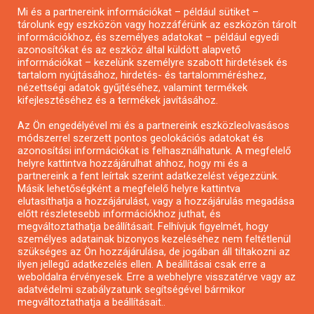
Mi és a partnereink információkat – például sütiket –
Pályázatírás civil szervezeteknek
tárolunk egy eszközön vagy hozzáférünk az eszközön tárolt
Pályázatírás önkormányzatoknak
információkhoz, és személyes adatokat – például egyedi
azonosítókat és az eszköz által küldött alapvető
Pályázatfigyelés
információkat – kezelünk személyre szabott hirdetések és
Specifikus pályázatfigyelés vagy hírlevél
tartalom nyújtásához, hirdetés- és tartalomméréshez,
nézettségi adatok gyűjtéséhez, valamint termékek
kifejlesztéséhez és a termékek javításához.
PÁLYÁZATFIGYELŐ
Az Ön engedélyével mi és a partnereink eszközleolvasásos
módszerrel szerzett pontos geolokációs adatokat és
azonosítási információkat is felhasználhatunk. A megfelelő
helyre kattintva hozzájárulhat ahhoz, hogy mi és a
Pályázatok magánszemélyeknek
partnereink a fent leírtak szerint adatkezelést végezzünk.
Pályázatok civil szervezeteknek
Másik lehetőségként a megfelelő helyre kattintva
elutasíthatja a hozzájárulást, vagy a hozzájárulás megadása
Pályázatok vállalkozásoknak
előtt részletesebb információkhoz juthat, és
Önkormányzati pályázatok
megváltoztathatja beállításait. Felhívjuk figyelmét, hogy
személyes adatainak bizonyos kezeléséhez nem feltétlenül
Mezőgazdasági pályázatok
szükséges az Ön hozzájárulása, de jogában áll tiltakozni az
Falusi turizmus pályázatok
ilyen jellegű adatkezelés ellen. A beállításai csak erre a
weboldalra érvényesek. Erre a webhelyre visszatérve vagy az
Napelem pályázatok
adatvédelmi szabályzatunk segítségével bármikor
GINOP pályázatok
megváltoztathatja a beállításait..