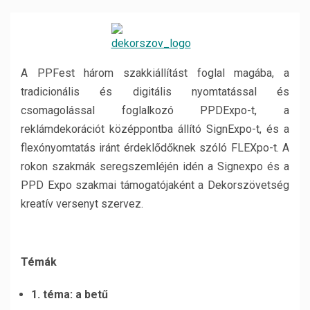
A PPFest három szakkiállítást foglal magába, a
tradicionális és digitális nyomtatással és
csomagolással foglalkozó PPDExpo-t, a
reklámdekorációt középpontba állító SignExpo-t, és a
flexónyomtatás iránt érdeklődőknek szóló FLEXpo-t. A
rokon szakmák seregszemléjén idén a Signexpo és a
PPD Expo szakmai támogatójaként a Dekorszövetség
kreatív versenyt szervez.
Témák
1. téma: a betű