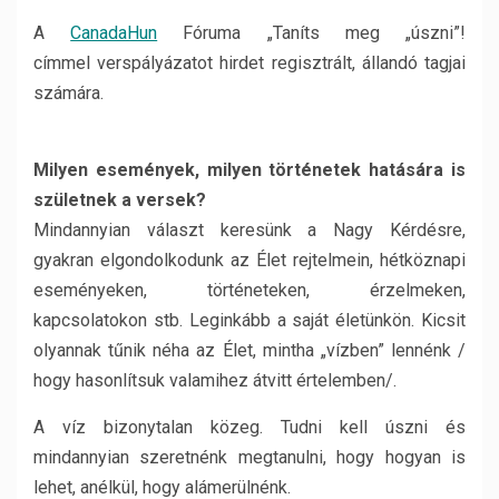
A
CanadaHun
Fóruma „Taníts meg „úszni”!
címmel verspályázatot hirdet regisztrált, állandó tagjai
számára.
Milyen események, milyen történetek hatására is
születnek a versek?
Mindannyian választ keresünk a Nagy Kérdésre,
gyakran elgondolkodunk az Élet rejtelmein, hétköznapi
eseményeken, történeteken, érzelmeken,
kapcsolatokon stb. Leginkább a saját életünkön. Kicsit
olyannak tűnik néha az Élet, mintha „vízben” lennénk /
hogy hasonlítsuk valamihez átvitt értelemben/.
A víz bizonytalan közeg. Tudni kell úszni és
mindannyian szeretnénk megtanulni, hogy hogyan is
lehet, anélkül, hogy alámerülnénk.