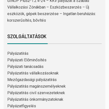
GINOP Plusz-1.2.4-24 – KKV pályázat a Szabad
Vállalkozási Zónákban – Eszközbeszerzés – Új
eszközök, gépek beszerzése – Ingatlan beruházás:
korszerűsítés, bővítés
SZOLGÁLTATÁSOK
Pályázatírás
Pályázati Előminősítés
Pályázati tanácsadás
Pályázatírás vállalkozásoknak
Mezőgazdasági pályázatírás
Pályázatírás magánszemélyeknek
Pályázatírás civil szervezeteknek
Pályázatírás önkormányzatoknak
Pályázatfigyelés