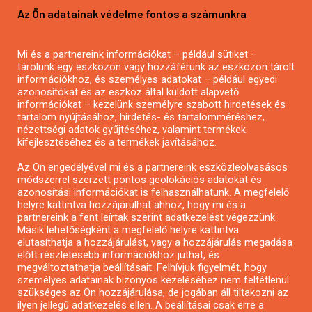
Az Ön adatainak védelme fontos a számunkra
Mezőgazdasági pályázatírás
Pályázatírás magánszemélyeknek
Mi és a partnereink információkat – például sütiket –
Pályázatírás civil szervezeteknek
tárolunk egy eszközön vagy hozzáférünk az eszközön tárolt
Pályázatírás önkormányzatoknak
információkhoz, és személyes adatokat – például egyedi
azonosítókat és az eszköz által küldött alapvető
Pályázatfigyelés
információkat – kezelünk személyre szabott hirdetések és
Specifikus pályázatfigyelés vagy hírlevél
tartalom nyújtásához, hirdetés- és tartalomméréshez,
nézettségi adatok gyűjtéséhez, valamint termékek
kifejlesztéséhez és a termékek javításához.
PÁLYÁZATFIGYELŐ
Az Ön engedélyével mi és a partnereink eszközleolvasásos
módszerrel szerzett pontos geolokációs adatokat és
azonosítási információkat is felhasználhatunk. A megfelelő
helyre kattintva hozzájárulhat ahhoz, hogy mi és a
Pályázatok magánszemélyeknek
partnereink a fent leírtak szerint adatkezelést végezzünk.
Pályázatok civil szervezeteknek
Másik lehetőségként a megfelelő helyre kattintva
elutasíthatja a hozzájárulást, vagy a hozzájárulás megadása
Pályázatok vállalkozásoknak
előtt részletesebb információkhoz juthat, és
Önkormányzati pályázatok
megváltoztathatja beállításait. Felhívjuk figyelmét, hogy
személyes adatainak bizonyos kezeléséhez nem feltétlenül
Mezőgazdasági pályázatok
szükséges az Ön hozzájárulása, de jogában áll tiltakozni az
Falusi turizmus pályázatok
ilyen jellegű adatkezelés ellen. A beállításai csak erre a