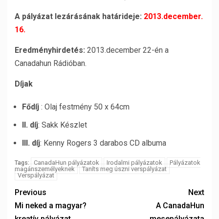
A pályázat lezárásának határideje:
2013.december.
16.
Eredményhirdetés:
2013.december 22-én a
Canadahun Rádióban.
Díjak
Fődíj
: Olaj festmény 50 x 64cm
II. díj
: Sakk Készlet
III. díj
: Kenny Rogers 3 darabos CD albuma
CanadaHun pályázatok
Irodalmi pályázatok
Pályázatok
Tags:
magánszemélyeknek
Taníts meg úszni verspályázat
Verspályázat
Previous
Next
Mi neked a magyar?
A CanadaHun
kreatív pályázat
mesepályázata