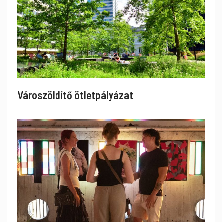
Városzöldítő ötletpályázat