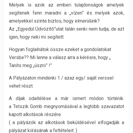
Melyek is azok az emberi tulajdonságok amelyek
segítenek fenn maradni a „vízen” és melyek azok,
amelyekkel szinte biztos, hogy elmerülünk?
Az „Egyedül Üdvözítő”utat talán senki nem tudja, de azt
igen, hogy neki mi segített.
Hogyan foglalnátok össze ezeket a gondolatokat
Versbe?? Mi lenne a válasz arra a kérésre, hogy „
Taníts meg „úszni” !”
A Pályázaton mindenki 1 / azaz egy/ saját verssel
vehet részt.
A díjak odaítélése a már ismert módon történik:
a Tetszik Gomb megnyomásával a legtöbb szavazatot
kapott alkotások részére.
( a pályázók az alkotások beküldésével elfogadják a
pályázat kiírásának a feltételeit. )