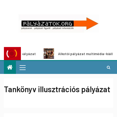
ötletpályázat
Alkotói pályázat multimédia-kiállításhoz
Tankönyv illusztrációs pályázat