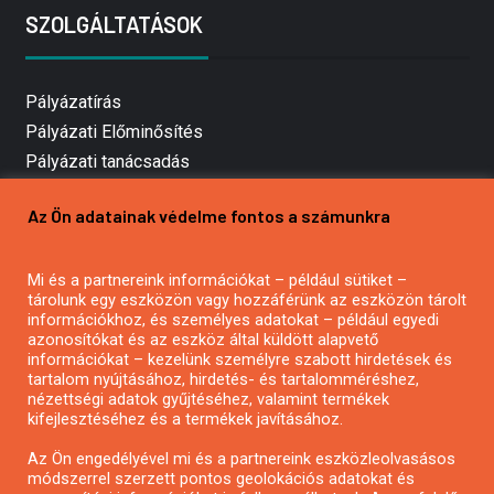
SZOLGÁLTATÁSOK
Pályázatírás
Pályázati Előminősítés
Pályázati tanácsadás
Pályázatírás vállalkozásoknak
Az Ön adatainak védelme fontos a számunkra
Mezőgazdasági pályázatírás
Pályázatírás magánszemélyeknek
Pályázatírás civil szervezeteknek
Mi és a partnereink információkat – például sütiket –
tárolunk egy eszközön vagy hozzáférünk az eszközön tárolt
Pályázatírás önkormányzatoknak
információkhoz, és személyes adatokat – például egyedi
Pályázatfigyelés
azonosítókat és az eszköz által küldött alapvető
információkat – kezelünk személyre szabott hirdetések és
Specifikus pályázatfigyelés vagy hírlevél
tartalom nyújtásához, hirdetés- és tartalomméréshez,
nézettségi adatok gyűjtéséhez, valamint termékek
kifejlesztéséhez és a termékek javításához.
PÁLYÁZATFIGYELŐ
Az Ön engedélyével mi és a partnereink eszközleolvasásos
módszerrel szerzett pontos geolokációs adatokat és