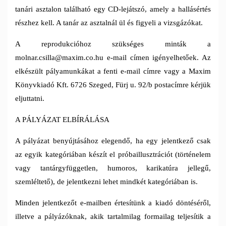
tanári asztalon található egy CD-lejátszó, amely a hallásértés
részhez kell. A tanár az asztalnál ül és figyeli a vizsgázókat.
A reprodukcióhoz szükséges minták a
molnar.csilla@maxim.co.hu e-mail címen igényelhetőek. Az
elkészült pályamunkákat a fenti e-mail címre vagy a Maxim
Könyvkiadó Kft. 6726 Szeged, Fürj u. 92/b postacímre kérjük
eljuttatni.
A PÁLYÁZAT ELBÍRÁLÁSA
A pályázat benyújtásához elegendő, ha egy jelentkező csak
az egyik kategóriában készít el próbaillusztrációt (történelem
vagy tantárgyfüggetlen, humoros, karikatúra jellegű,
szemléltető), de jelentkezni lehet mindkét kategóriában is.
Minden jelentkezőt e-mailben értesítünk a kiadó döntéséről,
illetve a pályázóknak, akik tartalmilag formailag teljesítik a