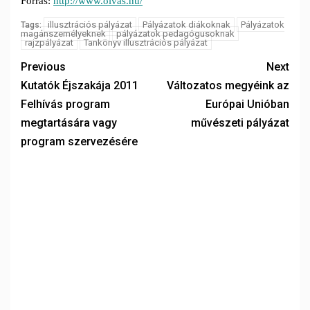
Forrás:
http://www.olvas.hu/
illusztrációs pályázat
Pályázatok diákoknak
Pályázatok
Tags:
magánszemélyeknek
pályázatok pedagógusoknak
rajzpályázat
Tankönyv illusztrációs pályázat
Previous
Next
Kutatók Éjszakája 2011
Változatos megyéink az
Felhívás program
Európai Unióban
megtartására vagy
művészeti pályázat
program szervezésére