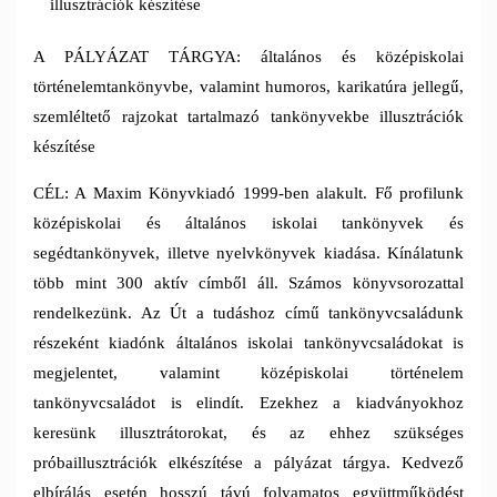
illusztrációk készítése
A PÁLYÁZAT TÁRGYA: általános és középiskolai
történelemtankönyvbe, valamint humoros, karikatúra jellegű,
szemléltető rajzokat tartalmazó tankönyvekbe illusztrációk
készítése
CÉL: A Maxim Könyvkiadó 1999-ben alakult. Fő profilunk
középiskolai és általános iskolai tankönyvek és
segédtankönyvek, illetve nyelvkönyvek kiadása. Kínálatunk
több mint 300 aktív címből áll. Számos könyvsorozattal
rendelkezünk. Az Út a tudáshoz című tankönyvcsaládunk
részeként kiadónk általános iskolai tankönyvcsaládokat is
megjelentet, valamint középiskolai történelem
tankönyvcsaládot is elindít. Ezekhez a kiadványokhoz
keresünk illusztrátorokat, és az ehhez szükséges
próbaillusztrációk elkészítése a pályázat tárgya. Kedvező
elbírálás esetén hosszú távú folyamatos együttműködést