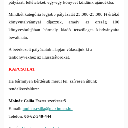
pályázati feltételeket, egy-egy könyvet küldünk ajándékba.
Mindkét kategória legjobb pályázatát 25.000-25.000 Ft értékű
könyvutalvánnyal díjazzuk, amely az ország 100
könyvesboltjában bármely kiadó tetszőleges kiadványaira
beváltható.
A beérkezett pályázatok alapján választjuk ki a
tankönyvekhez az illusztrátorokat.
KAPCSOLAT
Ha bármilyen kérdésük merül fel, szívesen állunk
rendelkezésükre:
Molnár Csilla
Eszter szerkesztő
E-mail:
molnar.csilla@maxim.co.hu
Telefon:
06-62-548-444