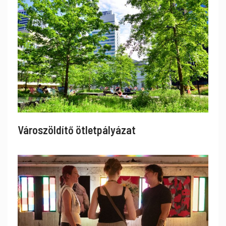
Városzöldítő ötletpályázat