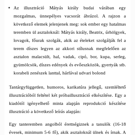
Az illusztráció Mátyás király budai várában egy
mozgalmas, ünnepélyes vacsorát ábrázol. A rajzon a
következő elemek jelenjenek meg: sok ember egy hatalmas
teremben ül asztaloknál: Mátyás király, Beatrix, úrhölgyek,
lovagok, főurak szolgák, akik az ételeket szolgálják fel a
terem díszes legyen az akkori stílusnak megfelelően az
asztalon malacsült, hal, vadak, cipó, bor, kupa, serleg,
gyümölcsök, díszes edények és evőeszközök, gyertyák stb.
korabeli zenészek lanttal, hárfával udvari bolond
Tantárgyfüggetlen, humoros, karikatúra jellegű, szemléltető
illusztrációból feltétel két próbaillusztráció elkészítése. Egy a
kiadótól igényelhető minta alapján reprodukció készítése
illusztráció a következő leírás alapján:
Egy tanteremben angolból érettségiznek a tanulók (16-18
évesek, minimum 5-6 fő), akik asztaloknál ülnek és írnak. A