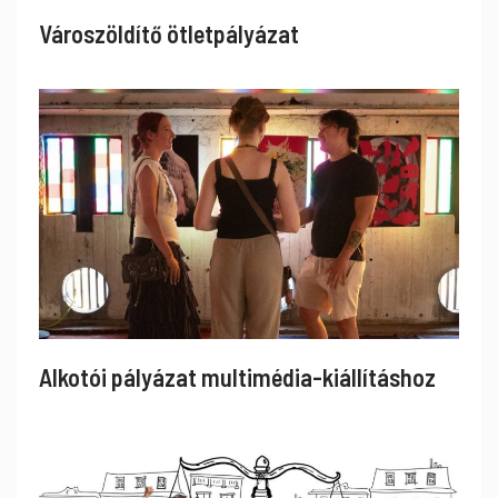
Városzöldítő ötletpályázat
Alkotói pályázat multimédia-kiállításhoz