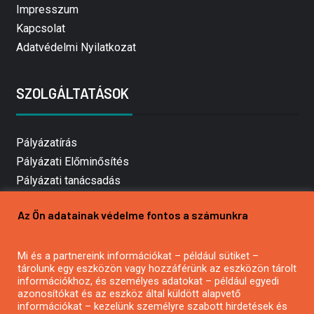
Impresszum
Kapcsolat
Adatvédelmi Nyilatkozat
SZOLGÁLTATÁSOK
Pályázatírás
Pályázati Előminősítés
Pályázati tanácsadás
Pályázatírás vállalkozásoknak
Az Ön adatainak védelme fontos a számunkra
Mezőgazdasági pályázatírás
Pályázatírás magánszemélyeknek
Mi és a partnereink információkat – például sütiket –
Pályázatírás civil szervezeteknek
tárolunk egy eszközön vagy hozzáférünk az eszközön tárolt
Pályázatírás önkormányzatoknak
információkhoz, és személyes adatokat – például egyedi
azonosítókat és az eszköz által küldött alapvető
Pályázatfigyelés
információkat – kezelünk személyre szabott hirdetések és
Specifikus pályázatfigyelés vagy hírlevél