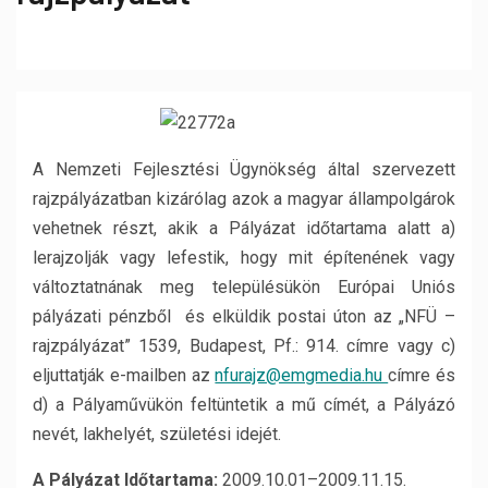
A Nemzeti Fejlesztési Ügynökség által szervezett
rajzpályázatban kizárólag azok a magyar állampolgárok
vehetnek részt, akik a Pályázat időtartama alatt a)
lerajzolják vagy lefestik, hogy mit építenének vagy
változtatnának meg településükön Európai Uniós
pályázati pénzből és elküldik postai úton az „NFÜ –
rajzpályázat” 1539, Budapest, Pf.: 914. címre vagy c)
eljuttatják e-mailben az
nfurajz@emgmedia.hu
címre és
d) a Pályaművükön feltüntetik a mű címét, a Pályázó
nevét, lakhelyét, születési idejét.
A Pályázat Időtartama:
2009.10.01–2009.11.15.