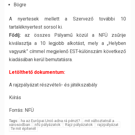
Bögre
A nyertesek mellett a Szervező további 10
tartaléknyertest sorsol ki.
Fődíj:
az összes Pályamű közül a NFÜ zsűrije
kiválasztja a 10 legjobb alkotást, mely a „Helyben
vagyunk” címmel megjelenő EST-különszám következő
kiadásában kerül bemutatásra.
Letölthető dokumentum:
A rajzpályázat részvételi- és játékszabály
Kiírás
Forrás: NFÜ
ha az Európai Unió adna rá pénzt?
mit változtatnál a
Tags:
városodban
nfü pályázatok
Rajz pályázatok
rajzpályázat
Te mit építenél