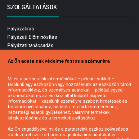
SZOLGÁLTATÁSOK
Pályázatírás
Pályázati Előminősítés
Pályázati tanácsadás
Pályázatírás vállalkozásoknak
Az Ön adatainak védelme fontos a számunkra
Mezőgazdasági pályázatírás
Pályázatírás magánszemélyeknek
Mi és a partnereink információkat – például sütiket –
Pályázatírás civil szervezeteknek
tárolunk egy eszközön vagy hozzáférünk az eszközön tárolt
Pályázatírás önkormányzatoknak
információkhoz, és személyes adatokat – például egyedi
azonosítókat és az eszköz által küldött alapvető
Pályázatfigyelés
információkat – kezelünk személyre szabott hirdetések és
Specifikus pályázatfigyelés vagy hírlevél
tartalom nyújtásához, hirdetés- és tartalomméréshez,
nézettségi adatok gyűjtéséhez, valamint termékek
kifejlesztéséhez és a termékek javításához.
PÁLYÁZATFIGYELŐ
Az Ön engedélyével mi és a partnereink eszközleolvasásos
módszerrel szerzett pontos geolokációs adatokat és