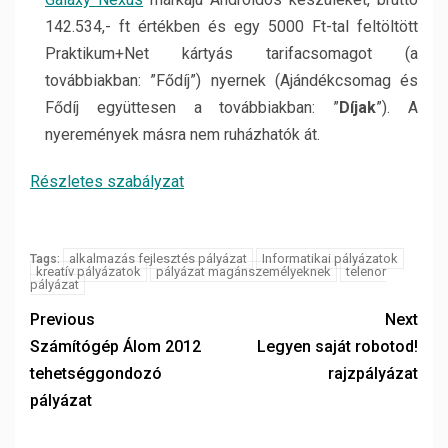
142.534,- ft értékben és egy 5000 Ft-tal feltöltött
Praktikum+Net kártyás tarifacsomagot (a
továbbiakban: ”Fődíj”) nyernek (Ajándékcsomag és
Fődíj együttesen a továbbiakban: ”
Díjak
”). A
nyeremények másra nem ruházhatók át.
Részletes szabályzat
alkalmazás fejlesztés pályázat
Informatikai pályázatok
Tags:
kreatív pályázatok
pályázat magánszemélyeknek
telenor
pályázat
Previous
Next
Számítógép Álom 2012
Legyen saját robotod!
tehetséggondozó
rajzpályázat
pályázat