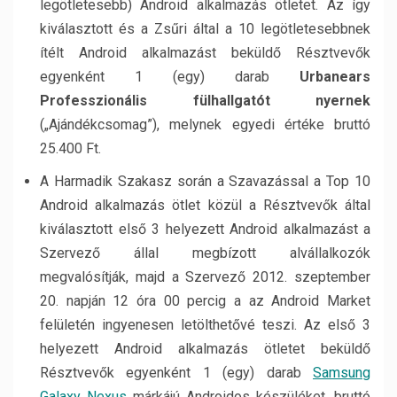
legötletesebb) Android alkalmazás ötletet. Az így
kiválasztott és a Zsűri által a 10 legötletesebbnek
ítélt Android alkalmazást beküldő Résztvevők
egyenként 1 (egy) darab
Urbanears
Professzionális fülhallgatót nyernek
(„Ajándékcsomag”), melynek egyedi értéke bruttó
25.400 Ft.
A Harmadik Szakasz során a Szavazással a Top 10
Android alkalmazás ötlet közül a Résztvevők által
kiválasztott első 3 helyezett Android alkalmazást a
Szervező állal megbízott alvállalkozók
megvalósítják, majd a Szervező 2012. szeptember
20. napján 12 óra 00 percig a az Android Market
felületén ingyenesen letölthetővé teszi. Az első 3
helyezett Android alkalmazás ötletet beküldő
Résztvevők egyenként 1 (egy) darab
Samsung
Galaxy Nexus
márkájú Androidos készüléket, bruttó