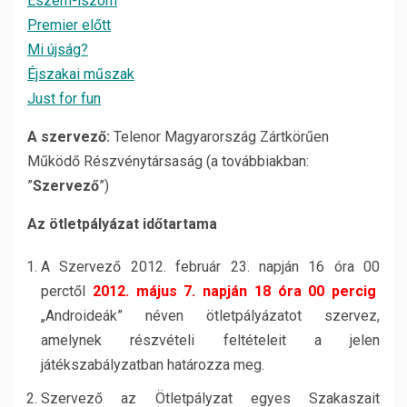
Eszem-iszom
Premier előtt
Mi újság?
Éjszakai műszak
Just for fun
A szervező:
Telenor Magyarország Zártkörűen
Működő Részvénytársaság (a továbbiakban:
”
Szervező
”)
Az ötletpályázat időtartama
A Szervező 2012. február 23. napján 16 óra 00
perctől
2012. május 7. napján 18 óra 00 percig
„Androideák” néven ötletpályázatot szervez,
amelynek részvételi feltételeit a jelen
játékszabályzatban határozza meg.
Szervező az Ötletpályzat egyes Szakaszait