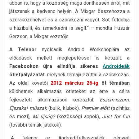
abban is, hogy a közösség maga dönthessen arról, mit
játszanak a kedvenc helyén. A Mixgar összehozza a
szórakozóhelyet és a szórakozni vágyót. Sőt, feldobja
a házibulit, és ismerkedni is segít.” – mondta Huszár
Gerzson, a Mixgar vezetője.
A Telenor
nyolcadik Android Workshopjára az
előadások mellett meglepetéssel is készült:
a
Facebookon újra elindítja sikeres
Androideák
ötletpályázatát
, melynek témája ezúttal a szórakozás.
Az oldal követői
2012 március 26-ig
öt témában
küldhetnek alkalmazás ötleteket az erre a célra
fejlesztett alkalmazáson keresztül:
Eszem-iszom
,
Éjszakai műszak
(bulik, klubok),
Premier előtt
(színház
és mozi),
Mi újság?
(közösségi appok),
Just for fun
(további témák, játékok).
„A Telenor az Android-felhasználók igényeit