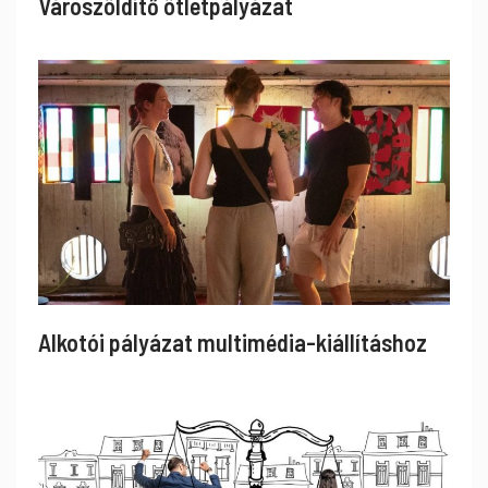
Városzöldítő ötletpályázat
Alkotói pályázat multimédia-kiállításhoz