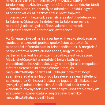
Mi és a partnereink információkat – például sütiket –
Pályázatírás civil szervezeteknek
tárolunk egy eszközön vagy hozzáférünk az eszközön tárolt
Pályázatírás önkormányzatoknak
információkhoz, és személyes adatokat – például egyedi
azonosítókat és az eszköz által küldött alapvető
Pályázatfigyelés
információkat – kezelünk személyre szabott hirdetések és
Specifikus pályázatfigyelés vagy hírlevél
tartalom nyújtásához, hirdetés- és tartalomméréshez,
nézettségi adatok gyűjtéséhez, valamint termékek
kifejlesztéséhez és a termékek javításához.
PÁLYÁZATFIGYELŐ
Az Ön engedélyével mi és a partnereink eszközleolvasásos
módszerrel szerzett pontos geolokációs adatokat és
azonosítási információkat is felhasználhatunk. A megfelelő
helyre kattintva hozzájárulhat ahhoz, hogy mi és a
Pályázatok magánszemélyeknek
partnereink a fent leírtak szerint adatkezelést végezzünk.
Pályázatok civil szervezeteknek
Másik lehetőségként a megfelelő helyre kattintva
elutasíthatja a hozzájárulást, vagy a hozzájárulás megadása
Pályázatok vállalkozásoknak
előtt részletesebb információkhoz juthat, és
Önkormányzati pályázatok
megváltoztathatja beállításait. Felhívjuk figyelmét, hogy
személyes adatainak bizonyos kezeléséhez nem feltétlenül
Mezőgazdasági pályázatok
szükséges az Ön hozzájárulása, de jogában áll tiltakozni az
Falusi turizmus pályázatok
ilyen jellegű adatkezelés ellen. A beállításai csak erre a
weboldalra érvényesek. Erre a webhelyre visszatérve vagy az
Napelem pályázatok
adatvédelmi szabályzatunk segítségével bármikor
GINOP pályázatok
megváltoztathatja a beállításait..