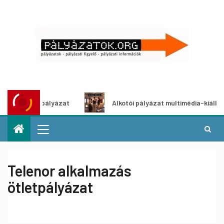
letpályázat
Alkotói pályázat multimédia-kiállításhoz
Telenor alkalmazás
ötletpályázat