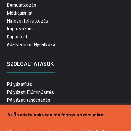
Bemutatkozás
Médiaajánlat
Hírlevél feliratkozás
Impresszum
Kapcsolat
Adatvédelmi Nyilatkozat
SZOLGÁLTATÁSOK
Pályázatírás
Pályázati Előminősítés
Pályázati tanácsadás
Pályázatírás vállalkozásoknak
Az Ön adatainak védelme fontos a számunkra
Mezőgazdasági pályázatírás
Pályázatírás magánszemélyeknek