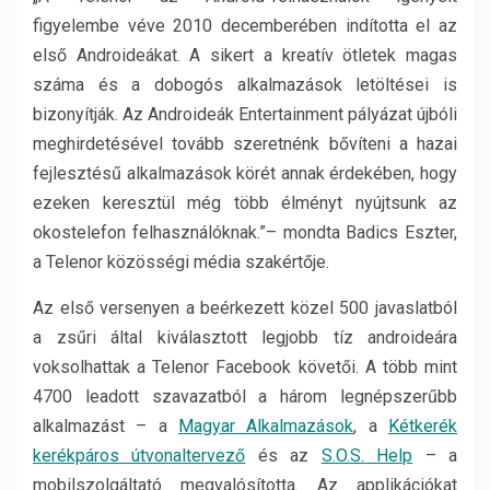
figyelembe véve 2010 decemberében indította el az
első Androideákat. A sikert a kreatív ötletek magas
száma és a dobogós alkalmazások letöltései is
bizonyítják. Az Androideák Entertainment pályázat újbóli
meghirdetésével tovább szeretnénk bővíteni a hazai
fejlesztésű alkalmazások körét annak érdekében, hogy
ezeken keresztül még több élményt nyújtsunk az
okostelefon felhasználóknak.”– mondta Badics Eszter,
a Telenor közösségi média szakértője.
Az első versenyen a beérkezett közel 500 javaslatból
a zsűri által kiválasztott legjobb tíz androideára
voksolhattak a Telenor Facebook követői. A több mint
4700 leadott szavazatból a három legnépszerűbb
alkalmazást – a
Magyar Alkalmazások
, a
Kétkerék
kerékpáros útvonaltervező
és az
S.O.S. Help
– a
mobilszolgáltató megvalósította. Az applikációkat