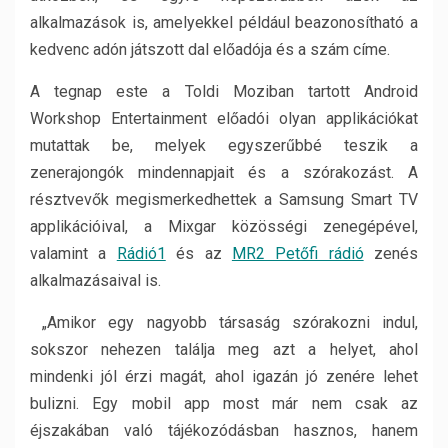
alkalmazások is, amelyekkel például beazonosítható a
kedvenc adón játszott dal előadója és a szám címe.
A tegnap este a Toldi Moziban tartott Android
Workshop Entertainment előadói olyan applikációkat
mutattak be, melyek egyszerűbbé teszik a
zenerajongók mindennapjait és a szórakozást. A
résztvevők megismerkedhettek a Samsung Smart TV
applikációival, a Mixgar közösségi zenegépével,
valamint a
Rádió1
és az
MR2 Petőfi rádió
zenés
alkalmazásaival is.
„Amikor egy nagyobb társaság szórakozni indul,
sokszor nehezen találja meg azt a helyet, ahol
mindenki jól érzi magát, ahol igazán jó zenére lehet
bulizni. Egy mobil app most már nem csak az
éjszakában való tájékozódásban hasznos, hanem