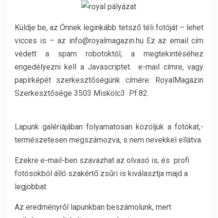
Küldje be, az Önnek leginkább tetsző téli fotóját – lehet
vicces is – az info@royalmagazin.hu Ez az email cím
védett a spam robotoktól, a megtekintéséhez
engedélyezni kell a Javascriptet. e-mail címre, vagy
papírképét szerkesztőségünk címére: RoyalMagazin
Szerkesztősége 3503 Miskolc3 Pf.82.
Lapunk galériájában folyamatosan közöljük a fotókat,-
természetesen megszámozva, s nem nevekkel ellátva.
Ezekre e-mail-ben szavazhat az olvasó is, és profi
fotósokból álló szakértő zsűri is kiválasztja majd a
legjobbat.
Az eredményről lapunkban beszámolunk, mert