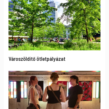
Városzöldítő ötletpályázat