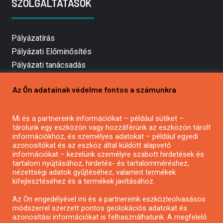
SZOLGÁLTATÁSOK
Pályázatírás
Pályázati Előminősítés
Pályázati tanácsadás
Pályázatírás vállalkozásoknak
Az Ön adatainak védelme fontos a számunkra
Mezőgazdasági pályázatírás
Pályázatírás magánszemélyeknek
Mi és a partnereink információkat – például sütiket –
Pályázatírás civil szervezeteknek
tárolunk egy eszközön vagy hozzáférünk az eszközön tárolt
Pályázatírás önkormányzatoknak
információkhoz, és személyes adatokat – például egyedi
azonosítókat és az eszköz által küldött alapvető
Pályázatfigyelés
információkat – kezelünk személyre szabott hirdetések és
Specifikus pályázatfigyelés vagy hírlevél
tartalom nyújtásához, hirdetés- és tartalomméréshez,
nézettségi adatok gyűjtéséhez, valamint termékek
kifejlesztéséhez és a termékek javításához.
PÁLYÁZATFIGYELŐ
Az Ön engedélyével mi és a partnereink eszközleolvasásos
módszerrel szerzett pontos geolokációs adatokat és
azonosítási információkat is felhasználhatunk. A megfelelő