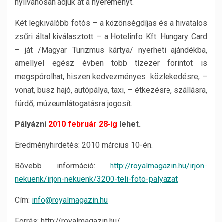
nyilvánosan adjuk át a nyereményt.
Két legkiválóbb fotós – a közönségdíjas és a hivatalos
zsűri által kiválasztott – a Hotelinfo Kft. Hungary Card
– ját /Magyar Turizmus kártya/ nyerheti ajándékba,
amellyel egész évben több tízezer forintot is
megspórolhat, hiszen kedvezményes közlekedésre, –
vonat, busz hajó, autópálya, taxi, – étkezésre, szállásra,
fürdő, múzeumlátogatásra jogosít.
Pályázni
2010 február 28-ig
lehet.
Eredményhirdetés: 2010 március 10-én.
Bővebb információ:
http://royalmagazin.hu/irjon-
nekuenk/irjon-nekuenk/3200-teli-foto-palyazat
Cím:
info@royalmagazin.hu
Forrás: http://royalmagazin.hu/