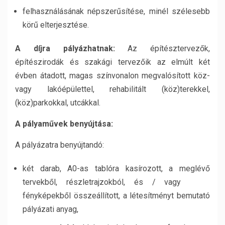
felhasználásának népszerűsítése, minél szélesebb
körű elterjesztése.
A díjra pályázhatnak:
Az építésztervezők,
építészirodák és szakági tervezőik az elmúlt két
évben átadott, magas színvonalon megvalósított köz-
vagy lakóépülettel, rehabilitált (köz)terekkel,
(köz)parkokkal, utcákkal.
A pályaművek benyújtása:
A pályázatra benyújtandó:
két darab, A0-as tablóra kasírozott, a meglévő
tervekből, részletrajzokból, és / vagy
fényképekből összeállított, a létesítményt bemutató
pályázati anyag,