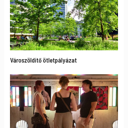
Városzöldítő ötletpályázat