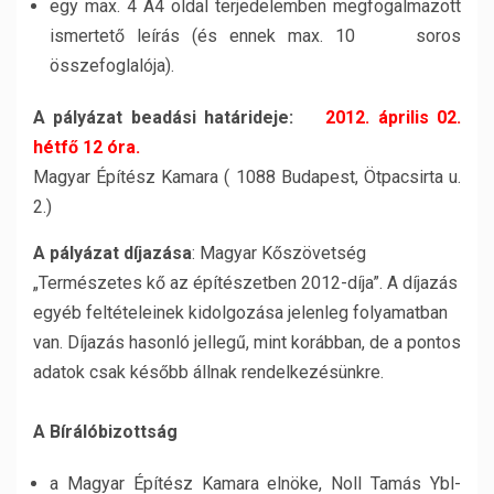
egy max. 4 A4 oldal terjedelemben megfogalmazott
ismertető leírás (és ennek max. 10 soros
összefoglalója).
A pályázat beadási határideje:
2012. április 02.
hétfő 12 óra.
Magyar Építész Kamara ( 1088 Budapest, Ötpacsirta u.
2.)
A pályázat díjazása
: Magyar Kőszövetség
„Természetes kő az építészetben 2012-díja”. A díjazás
egyéb feltételeinek kidolgozása jelenleg folyamatban
van. Díjazás hasonló jellegű, mint korábban, de a pontos
adatok csak később állnak rendelkezésünkre.
A Bírálóbizottság
a Magyar Építész Kamara elnöke, Noll Tamás Ybl-