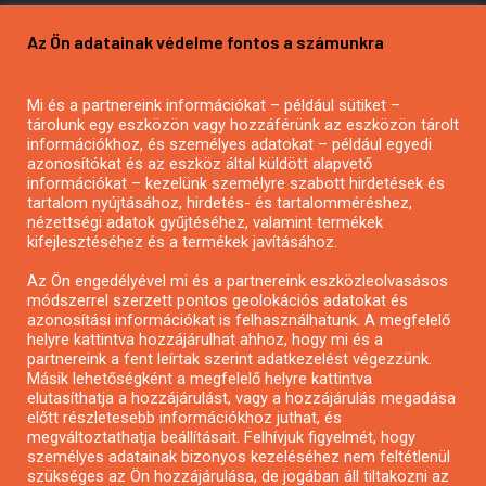
Pályázatírás vállalkozásoknak
Az Ön adatainak védelme fontos a számunkra
Mezőgazdasági pályázatírás
Pályázatírás magánszemélyeknek
Mi és a partnereink információkat – például sütiket –
Pályázatírás civil szervezeteknek
tárolunk egy eszközön vagy hozzáférünk az eszközön tárolt
Pályázatírás önkormányzatoknak
információkhoz, és személyes adatokat – például egyedi
azonosítókat és az eszköz által küldött alapvető
Pályázatfigyelés
információkat – kezelünk személyre szabott hirdetések és
Specifikus pályázatfigyelés vagy hírlevél
tartalom nyújtásához, hirdetés- és tartalomméréshez,
nézettségi adatok gyűjtéséhez, valamint termékek
kifejlesztéséhez és a termékek javításához.
PÁLYÁZATFIGYELŐ
Az Ön engedélyével mi és a partnereink eszközleolvasásos
módszerrel szerzett pontos geolokációs adatokat és
azonosítási információkat is felhasználhatunk. A megfelelő
helyre kattintva hozzájárulhat ahhoz, hogy mi és a
Pályázatok magánszemélyeknek
partnereink a fent leírtak szerint adatkezelést végezzünk.
Pályázatok civil szervezeteknek
Másik lehetőségként a megfelelő helyre kattintva
elutasíthatja a hozzájárulást, vagy a hozzájárulás megadása
Pályázatok vállalkozásoknak
előtt részletesebb információkhoz juthat, és
Önkormányzati pályázatok
megváltoztathatja beállításait. Felhívjuk figyelmét, hogy
személyes adatainak bizonyos kezeléséhez nem feltétlenül
Mezőgazdasági pályázatok
szükséges az Ön hozzájárulása, de jogában áll tiltakozni az