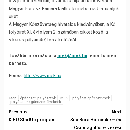
dizájn” konferencián, továbbá a díjátadást követően
Magyar Építész Kamara kiállítótermében is bemutatjuk
őket.
A Magyar Kőszövetség hivatalos kiadványában, a Kő
folyóirat XI. évfolyam 2. számában cikket közöl a
sikeres pályaműről és alkotójáról.
További információ: a
mek@mek.hu
email címen
kérhető.
Forrás:
http://www.mek.hu
építészeti pályázatok
MÉK
pályázat építészeknek
Tags:
pályázat magánszemélyeknek
Previous
Next
KIBU StartUp program
Sisi Bora Borcímke – és
Csomagolástervezési