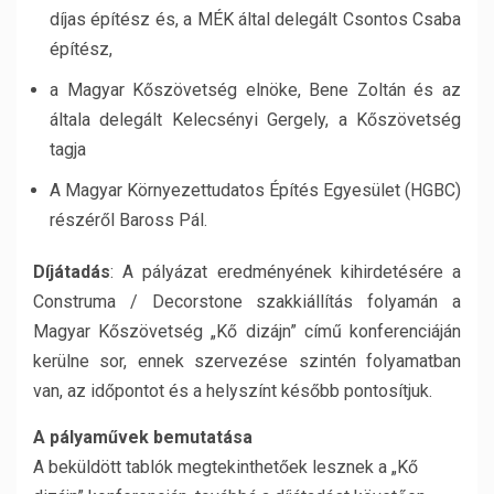
díjas építész és, a MÉK által delegált Csontos Csaba
építész,
a Magyar Kőszövetség elnöke, Bene Zoltán és az
általa delegált Kelecsényi Gergely, a Kőszövetség
tagja
A Magyar Környezettudatos Építés Egyesület (HGBC)
részéről Baross Pál.
Díjátadás
: A pályázat eredményének kihirdetésére a
Construma / Decorstone szakkiállítás folyamán a
Magyar Kőszövetség „Kő dizájn” című konferenciáján
kerülne sor, ennek szervezése szintén folyamatban
van, az időpontot és a helyszínt később pontosítjuk.
A pályaművek bemutatása
A beküldött tablók megtekinthetőek lesznek a „Kő