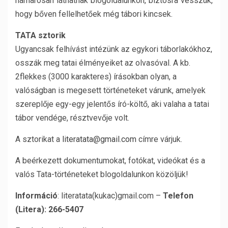
hamarosan láthatnak blogoldalunkon, biztosra vesszük,
hogy bőven fellelhetőek még tábori kincsek.
TATA sztorik
Ugyancsak felhívást intézünk az egykori táborlakókhoz,
osszák meg tatai élményeiket az olvasóval. A kb.
2flekkes (3000 karakteres) írásokban olyan, a
valóságban is megesett történeteket várunk, amelyek
szereplője egy-egy jelentős író-költő, aki valaha a tatai
tábor vendége, résztvevője volt.
A sztorikat a
literatata@gmail.com
címre várjuk.
A beérkezett dokumentumokat, fotókat, videókat és a
valós Tata-történeteket blogoldalunkon közöljük!
Információ
: literatata(kukac)gmail.com –
Telefon
(Litera): 266-5407