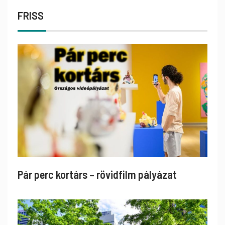
FRISS
Pár perc kortárs – rövidfilm pályázat