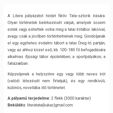
A Litera pályázatot hirdet fiktív Tata-sztorik írására.
Olyan történetek beérkezését várjuk, amelyek sosem
estek vagy eshettek volna meg a tatai írótábor lakóival,
avagy csak a jövőben történhetnének meg. Gondoljanak
el egy egyhetes irodalmi tábort a tatai Öreg-tó partján,
vagy az ahhoz közel eső, kb. 100-180 fő befogadására
alkalmas ifjúsági tábor épületében, a sportpályákon, a
faházakban.
Képzeljenek a helyszínre egy vagy több neves írót
(valódi létezését nem firtatjuk), és egy rendkívüli,
különös, novellába illő történetet.
A pályamű terjedelme:
2 flekk (3000 karakter)
Beküldés
: literatata(kukac)gmail.com