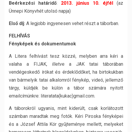
Beérkezési határidő
:
2013. június 10. éjfé
l
(az
Ünnepi Könyvhét utolsó napja)
Első díj
: A legjobb ingyenesen vehet részt a táborban.
FELHÍVÁS
Fényképek és dokumentumok
A Litera felhívást tesz közzé, melyben arra kéri a
valaha a FIJAK, illetve a JAK tatai táborában
vendégeskedő írókat és érdeklődőket, ha birtokukban
van bármelyik tatai alkalomról fénykép, videó, jellemző
tárgy, küldjék be külön a tábor számára nyitott
emailcímünkre: literatata(kukac)gmail.com.
A táborokról ugyanis, mint kiderült, csak korlátozott
számban maradtak meg fotók. Kéri Piroska fényképei
és a József Attila Kör gyűjteménye mellett, melyeket