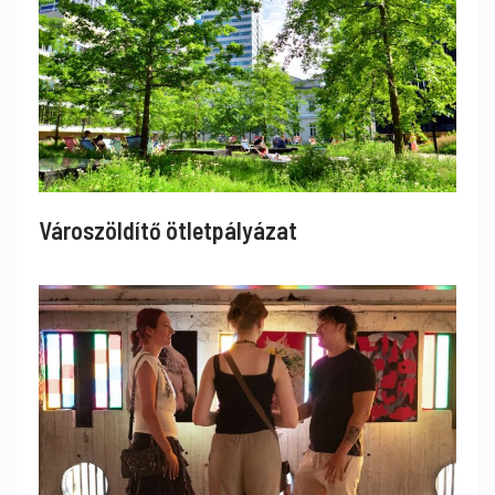
Városzöldítő ötletpályázat