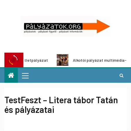
dítő ötletpályázat
Alkotói pályázat multimédia-kiállításh
TestFeszt – Litera tábor Tatán
és pályázatai