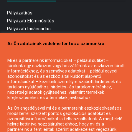
Pályázatírás
Pályázati Előminősítés
Pályázati tanácsadás
Pályázatírás vállalkozásoknak
Az Ön adatainak védelme fontos a számunkra
Mezőgazdasági pályázatírás
Pályázatírás magánszemélyeknek
Mi és a partnereink információkat – például sütiket –
Pályázatírás civil szervezeteknek
tárolunk egy eszközön vagy hozzáférünk az eszközön tárolt
Pályázatírás önkormányzatoknak
információkhoz, és személyes adatokat – például egyedi
azonosítókat és az eszköz által küldött alapvető
Pályázatfigyelés
információkat – kezelünk személyre szabott hirdetések és
Specifikus pályázatfigyelés vagy hírlevél
tartalom nyújtásához, hirdetés- és tartalomméréshez,
nézettségi adatok gyűjtéséhez, valamint termékek
kifejlesztéséhez és a termékek javításához.
PÁLYÁZATFIGYELŐ
Az Ön engedélyével mi és a partnereink eszközleolvasásos
módszerrel szerzett pontos geolokációs adatokat és
azonosítási információkat is felhasználhatunk. A megfelelő
helyre kattintva hozzájárulhat ahhoz, hogy mi és a
Pályázatok magánszemélyeknek
partnereink a fent leírtak szerint adatkezelést végezzünk.