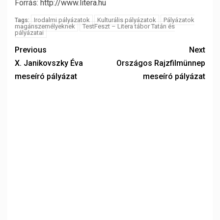
Forrás:
http://www.litera.hu
Irodalmi pályázatok
Kulturális pályázatok
Pályázatok
Tags:
magánszemélyeknek
TestFeszt – Litera tábor Tatán és
pályázatai
Previous
Next
X. Janikovszky Éva
Országos Rajzfilmünnep
meseíró pályázat
meseíró pályázat