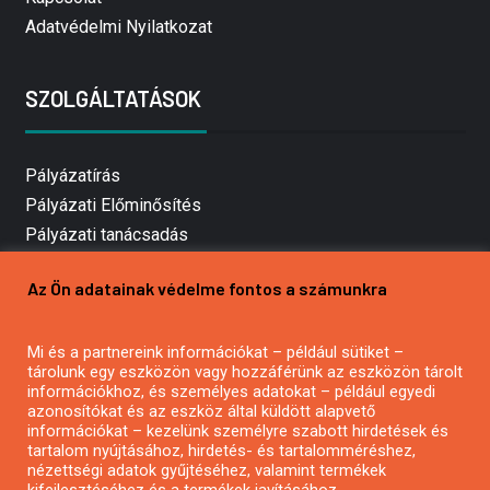
Adatvédelmi Nyilatkozat
SZOLGÁLTATÁSOK
Pályázatírás
Pályázati Előminősítés
Pályázati tanácsadás
Pályázatírás vállalkozásoknak
Az Ön adatainak védelme fontos a számunkra
Mezőgazdasági pályázatírás
Pályázatírás magánszemélyeknek
Pályázatírás civil szervezeteknek
Mi és a partnereink információkat – például sütiket –
tárolunk egy eszközön vagy hozzáférünk az eszközön tárolt
Pályázatírás önkormányzatoknak
információkhoz, és személyes adatokat – például egyedi
Pályázatfigyelés
azonosítókat és az eszköz által küldött alapvető
információkat – kezelünk személyre szabott hirdetések és
Specifikus pályázatfigyelés vagy hírlevél
tartalom nyújtásához, hirdetés- és tartalomméréshez,
nézettségi adatok gyűjtéséhez, valamint termékek