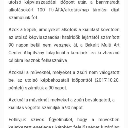
utolsó képvisszaadási időpont után, a bennmaradt
alkotásokért 100 Ft+ÁFA/alkotás/nap tárolási díjat
számolunk fel.
Azok a képek, amelyeket alkotóik a kiállítást követően
az utolsó képvisszaadási határidők lejártától számított
90 napon belül nem vesznek át, a Bakelit Multi Art
Center Alapítvány tulajdonába kerülnek, és közhasznú
célokra lesznek felhasználva.
Azoknál a műveknél, melyeket a zsűri nem válogatott
be, az utolsó képbehozatali időponttól (2017.10.20.
péntek) számítjuk a 90 napot.
Azoknál a műveknél, melyeket a zsűri beválogatott, a
kiállítás végétől számítjuk a 90 napot.
Felhívjuk szíves figyelmüket, hogy a művekben
keletkezett esetleges károkért felelősséget kizárólag