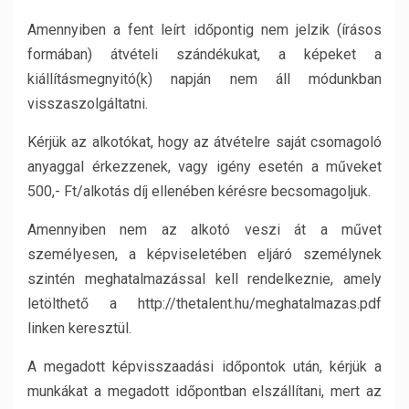
Amennyiben a fent leírt időpontig nem jelzik (írásos
formában) átvételi szándékukat, a képeket a
kiállításmegnyitó(k) napján nem áll módunkban
visszaszolgáltatni.
Kérjük az alkotókat, hogy az átvételre saját csomagoló
anyaggal érkezzenek, vagy igény esetén a műveket
500,- Ft/alkotás díj ellenében kérésre becsomagoljuk.
Amennyiben nem az alkotó veszi át a művet
személyesen, a képviseletében eljáró személynek
szintén meghatalmazással kell rendelkeznie, amely
letölthető a http://thetalent.hu/meghatalmazas.pdf
linken keresztül.
A megadott képvisszaadási időpontok után, kérjük a
munkákat a megadott időpontban elszállítani, mert az