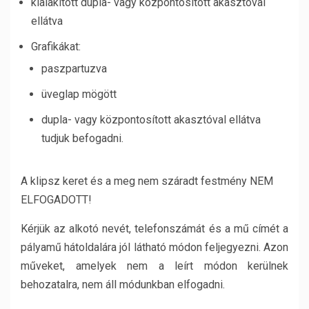
kialakított dupla- vagy központosított akasztóval
ellátva
Grafikákat:
paszpartuzva
üveglap mögött
dupla- vagy központosított akasztóval ellátva
tudjuk befogadni.
A klipsz keret és a meg nem száradt festmény NEM
ELFOGADOTT!
Kérjük az alkotó nevét, telefonszámát és a mű címét a
pályamű hátoldalára jól látható módon feljegyezni. Azon
műveket, amelyek nem a leírt módon kerülnek
behozatalra, nem áll módunkban elfogadni.