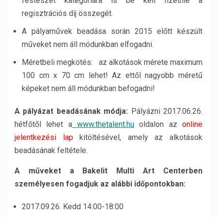
festészet kategóriára is be kell fizetnie a
regisztrációs díj összegét.
A pályaművek beadása során 2015 előtt készült
műveket nem áll módunkban elfogadni.
Méretbeli megkötés: az alkotások mérete maximum
100 cm x 70 cm lehet! Az ettől nagyobb méretű
képeket nem áll módunkban befogadni!
A pályázat beadásának módja:
Pályázni 2017.06.26.
hétfőtől lehet a
www.thetalent.hu
oldalon az
online
jelentkezési lap
kitöltésével, amely az alkotások
beadásának feltétele.
A műveket a Bakelit Multi Art Centerben
személyesen fogadjuk az alábbi időpontokban:
2017.09.26. Kedd 14:00-18:00