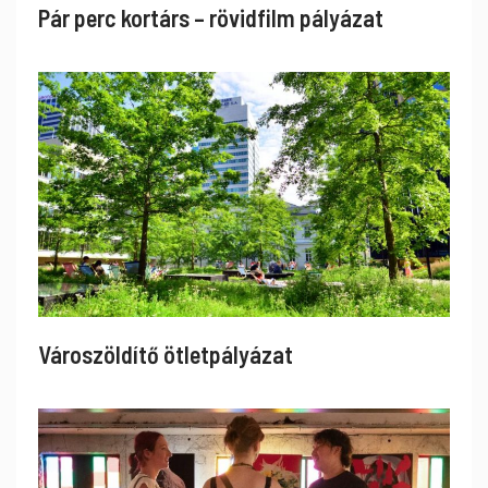
Pár perc kortárs – rövidfilm pályázat
Városzöldítő ötletpályázat