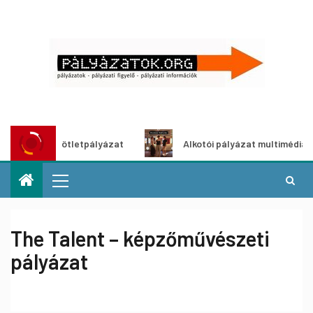
tő ötletpályázat
Alkotói pályázat multimédia-kiállításhoz
The Talent – képzőművészeti
pályázat