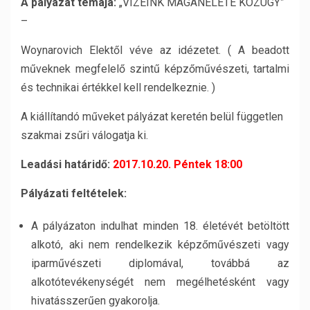
A pályázat témája:
„VIZEINK MAGÁNÉLETE KÖZÜGY”
–
Woynarovich Elektől véve az idézetet. ( A beadott
műveknek megfelelő szintű képzőművészeti, tartalmi
és technikai értékkel kell rendelkeznie. )
A kiállítandó műveket pályázat keretén belül független
szakmai zsűri válogatja ki.
Leadási határidő:
2017.10.20. Péntek 18:00
Pályázati feltételek:
A pályázaton indulhat minden 18. életévét betöltött
alkotó, aki nem rendelkezik képzőművészeti vagy
iparművészeti diplomával, továbbá az
alkotótevékenységét nem megélhetésként vagy
hivatásszerűen gyakorolja.