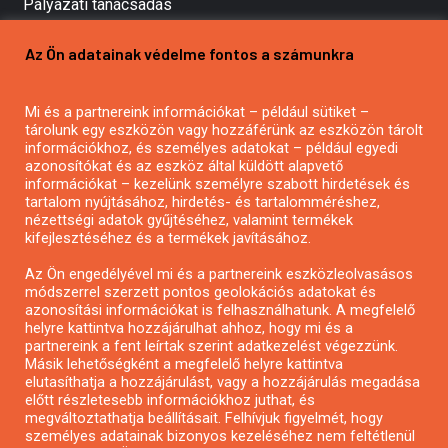
Pályázati tanácsadás
Pályázatírás vállalkozásoknak
Az Ön adatainak védelme fontos a számunkra
Mezőgazdasági pályázatírás
Pályázatírás magánszemélyeknek
Mi és a partnereink információkat – például sütiket –
Pályázatírás civil szervezeteknek
tárolunk egy eszközön vagy hozzáférünk az eszközön tárolt
Pályázatírás önkormányzatoknak
információkhoz, és személyes adatokat – például egyedi
azonosítókat és az eszköz által küldött alapvető
Pályázatfigyelés
információkat – kezelünk személyre szabott hirdetések és
Specifikus pályázatfigyelés vagy hírlevél
tartalom nyújtásához, hirdetés- és tartalomméréshez,
nézettségi adatok gyűjtéséhez, valamint termékek
kifejlesztéséhez és a termékek javításához.
PÁLYÁZATFIGYELŐ
Az Ön engedélyével mi és a partnereink eszközleolvasásos
módszerrel szerzett pontos geolokációs adatokat és
azonosítási információkat is felhasználhatunk. A megfelelő
helyre kattintva hozzájárulhat ahhoz, hogy mi és a
Pályázatok magánszemélyeknek
partnereink a fent leírtak szerint adatkezelést végezzünk.
Pályázatok civil szervezeteknek
Másik lehetőségként a megfelelő helyre kattintva
elutasíthatja a hozzájárulást, vagy a hozzájárulás megadása
Pályázatok vállalkozásoknak
előtt részletesebb információkhoz juthat, és
Önkormányzati pályázatok
megváltoztathatja beállításait. Felhívjuk figyelmét, hogy
személyes adatainak bizonyos kezeléséhez nem feltétlenül
Mezőgazdasági pályázatok