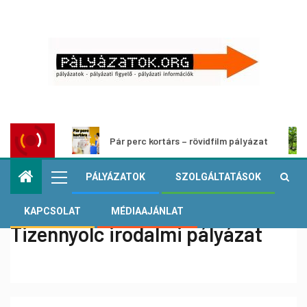
Pár perc kortárs – rövidfilm pályázat
PÁLYÁZATOK
SZOLGÁLTATÁSOK
KAPCSOLAT
MÉDIAAJÁNLAT
Tizennyolc irodalmi pályázat