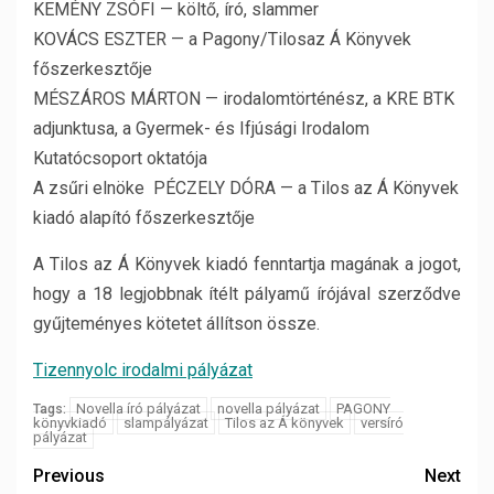
KEMÉNY ZSÓFI — költő, író, slammer
KOVÁCS ESZTER — a Pagony/Tilosaz Á Könyvek
főszerkesztője
MÉSZÁROS MÁRTON — irodalomtörténész, a KRE BTK
adjunktusa, a Gyermek- és Ifjúsági Irodalom
Kutatócsoport oktatója
A zsűri elnöke PÉCZELY DÓRA — a Tilos az Á Könyvek
kiadó alapító főszerkesztője
A Tilos az Á Könyvek kiadó fenntartja magának a jogot,
hogy a 18 legjobbnak ítélt pályamű írójával szerződve
gyűjteményes kötetet állítson össze.
Tizennyolc irodalmi pályázat
Novella író pályázat
novella pályázat
PAGONY
Tags:
könyvkiadó
slampályázat
Tilos az Á könyvek
versíró
pályázat
Previous
Next