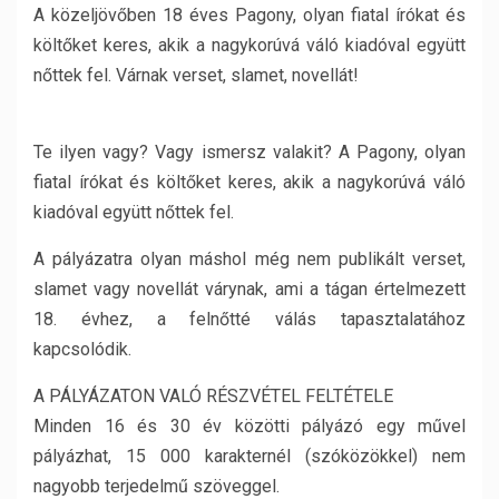
A közeljövőben 18 éves Pagony, olyan fiatal írókat és
költőket keres, akik a nagykorúvá váló kiadóval együtt
nőttek fel. Várnak verset, slamet, novellát!
Te ilyen vagy? Vagy ismersz valakit? A Pagony, olyan
fiatal írókat és költőket keres, akik a nagykorúvá váló
kiadóval együtt nőttek fel.
A pályázatra olyan máshol még nem publikált verset,
slamet vagy novellát várynak, ami a tágan értelmezett
18. évhez, a felnőtté válás tapasztalatához
kapcsolódik.
A PÁLYÁZATON VALÓ RÉSZVÉTEL FELTÉTELE
Minden 16 és 30 év közötti pályázó egy művel
pályázhat, 15 000 karakternél (szóközökkel) nem
nagyobb terjedelmű szöveggel.