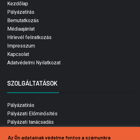
Kezdőlap
Pályázatírás
Bemutatkozás
Médiaajánlat
Hírlevél feliratkozás
Impresszum
Kapcsolat
Adatvédelmi Nyilatkozat
SZOLGÁLTATÁSOK
Pályázatírás
Pályázati Előminősítés
Pályázati tanácsadás
Pályázatírás vállalkozásoknak
Az Ön adatainak védelme fontos a számunkra
Mezőgazdasági pályázatírás