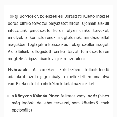
Tokaji Borvidék Szőlészeti és Borászati Kutató Intézet
boros címke tervezői pályázatot hirdet! Újonnan alakult
intézetünk pincészete keres olyan címke terveket,
amelyek a kor ízlésének megfelelnek, mindazonáltal
magukban foglalják a klasszikus Tokaji szellemiséget.
Az általunk elfogadott címke tervet természetesen
megfelelő díjazásban kívánjuk részesíteni.
Elvárások:
A címéken kötelezően feltüntetendő
adatokról szóló jogszabály a mellékletben csatolva
van. Ezeken felül a címkéknek tartalmazniuk kell:
a
Könyves Kálmán Pince
feliratot, vagy
logót (
nincs
még logónk, de lehet tervezni, nem kötelező, csak
opcionális)