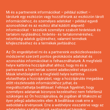
Pályázatírás magánszemélyeknek
Mi és a partnereink információkat – például sütiket –
Pályázatírás civil szervezeteknek
tárolunk egy eszközön vagy hozzáférünk az eszközön tárolt
Pályázatírás önkormányzatoknak
információkhoz, és személyes adatokat – például egyedi
azonosítókat és az eszköz által küldött alapvető
Pályázatfigyelés
információkat – kezelünk személyre szabott hirdetések és
Specifikus pályázatfigyelés vagy hírlevél
tartalom nyújtásához, hirdetés- és tartalomméréshez,
nézettségi adatok gyűjtéséhez, valamint termékek
kifejlesztéséhez és a termékek javításához.
PÁLYÁZATFIGYELŐ
Az Ön engedélyével mi és a partnereink eszközleolvasásos
módszerrel szerzett pontos geolokációs adatokat és
azonosítási információkat is felhasználhatunk. A megfelelő
helyre kattintva hozzájárulhat ahhoz, hogy mi és a
Pályázatok magánszemélyeknek
partnereink a fent leírtak szerint adatkezelést végezzünk.
Pályázatok civil szervezeteknek
Másik lehetőségként a megfelelő helyre kattintva
elutasíthatja a hozzájárulást, vagy a hozzájárulás megadása
Pályázatok vállalkozásoknak
előtt részletesebb információkhoz juthat, és
Önkormányzati pályázatok
megváltoztathatja beállításait. Felhívjuk figyelmét, hogy
személyes adatainak bizonyos kezeléséhez nem feltétlenül
Mezőgazdasági pályázatok
szükséges az Ön hozzájárulása, de jogában áll tiltakozni az
Falusi turizmus pályázatok
ilyen jellegű adatkezelés ellen. A beállításai csak erre a
weboldalra érvényesek. Erre a webhelyre visszatérve vagy az
Napelem pályázatok
adatvédelmi szabályzatunk segítségével bármikor