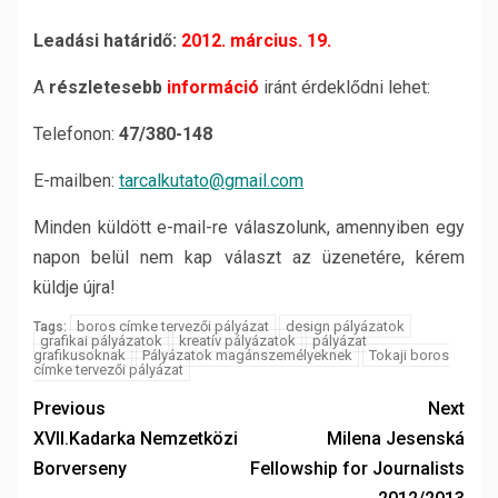
Leadási határidő:
2012. március. 19.
A
részletesebb
információ
iránt érdeklődni lehet:
Telefonon:
47/380-148
E-mailben:
tarcalkutato@gmail.com
Minden küldött e-mail-re válaszolunk, amennyiben egy
napon belül nem kap választ az üzenetére, kérem
küldje újra!
boros címke tervezői pályázat
design pályázatok
Tags:
grafikai pályázatok
kreatív pályázatok
pályázat
grafikusoknak
Pályázatok magánszemélyeknek
Tokaji boros
címke tervezői pályázat
Previous
Next
XVII.Kadarka Nemzetközi
Milena Jesenská
Borverseny
Fellowship for Journalists