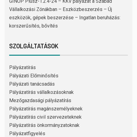
GINOP Plusz-1.2.4-24 – KKV pályázat a Szabad
Vállalkozási Zónákban – Eszközbeszerzés – Új
eszközök, gépek beszerzése – Ingatlan beruházás:
korszerűsítés, bővítés
SZOLGÁLTATÁSOK
Pályázatírás
Pályázati Előminősítés
Pályázati tanácsadás
Pályázatírás vállalkozásoknak
Mezőgazdasági pályázatírás
Pályázatírás magánszemélyeknek
Pályázatírás civil szervezeteknek
Pályázatírás önkormányzatoknak
Pályázatfigyelés