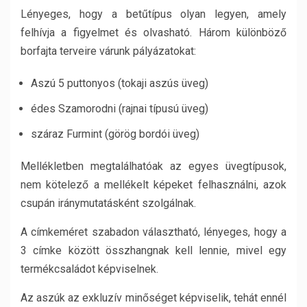
Lényeges, hogy a betűtípus olyan legyen, amely
felhívja a figyelmet és olvasható. Három különböző
borfajta terveire várunk pályázatokat:
Aszú 5 puttonyos (tokaji aszús üveg)
édes Szamorodni (rajnai típusú üveg)
száraz Furmint (görög bordói üveg)
Mellékletben megtalálhatóak az egyes üvegtípusok,
nem kötelező a mellékelt képeket felhasználni, azok
csupán iránymutatásként szolgálnak.
A címkeméret szabadon választható, lényeges, hogy a
3 címke között összhangnak kell lennie, mivel egy
termékcsaládot képviselnek.
Az aszúk az exkluzív minőséget képviselik, tehát ennél