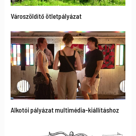
Városzöldítő ötletpályázat
Alkotói pályázat multimédia-kiállításhoz