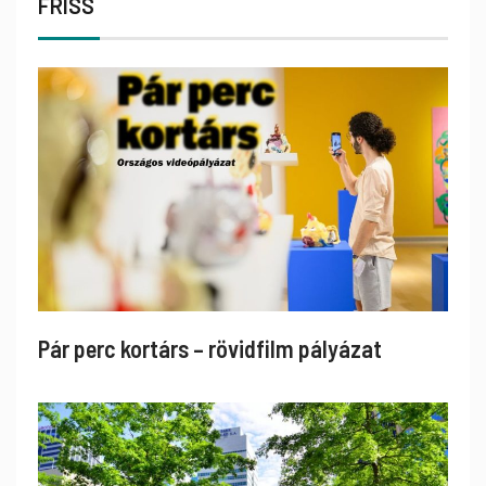
FRISS
Pár perc kortárs – rövidfilm pályázat