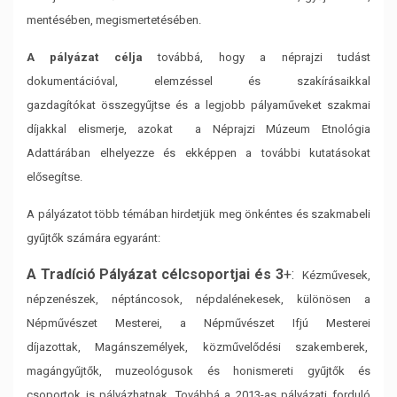
mentésében, megismertetésében.
A pályázat
célja
továbbá, hogy a néprajzi tudást
dokumentációval, elemzéssel és szakírásaikkal
gazdagítókat
összegyűjtse és a legjobb pályaműveket szakmai
díjakkal elismerje, azokat a Néprajzi Múzeum
Etnológia
Adattárában elhelyezze és ekképpen a további kutatásokat
elősegítse.
A pályázatot több
témában hirdetjük meg önkéntes és szakmabeli
gyűjtők számára egyaránt:
A Tradíció Pályázat célcsoportjai és 3
+:
Kézművesek,
népzenészek, néptáncosok, népdalénekesek, különösen a
Népművészet Mesterei, a
Népművészet Ifjú Mesterei
díjazottak,
Magánszemélyek, közművelődési szakemberek,
magángyűjtők, muzeológusok és honismereti
gyűjtők és
csoportok is pályázhatnak. Továbbá a 2013-as pályázati forduló