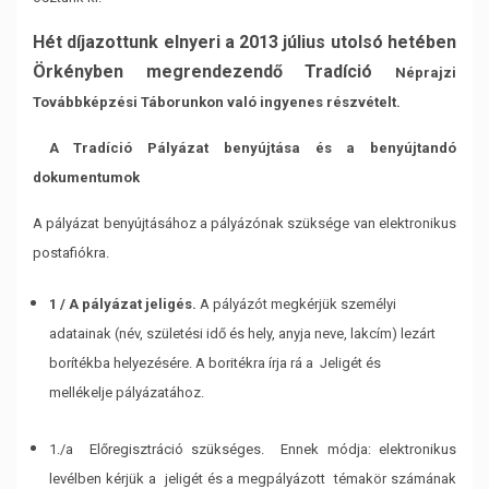
Hét díjazottunk elnyeri a 2013 július utolsó hetében
Örkényben megrendezendő Tradíció
Néprajzi
Továbbképzési Táborunkon való ingyenes részvételt.
A Tradíció Pályázat benyújtása és a benyújtandó
dokumentumok
A pályázat benyújtásához a pályázónak szüksége van elektronikus
postafiókra.
1 / A pályázat jeligés.
A pályázót megkérjük személyi
adatainak (név, születési idő és hely, anyja
neve, lakcím) lezárt
borítékba helyezésére. A boritékra írja rá a Jeligét és
mellékelje
pályázatához.
1./a Előregisztráció szükséges.
Ennek módja: elektronikus
levélben kérjük a jeligét és a megpályázott témakör
számának