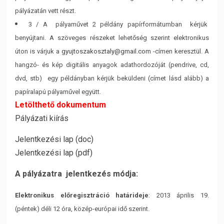
pályázatán
vett részt.
3 / A pályaművet 2 példány papírformátumban kérjük
benyújtani. A szöveges részeket
lehetőség szerint elektronikus
úton is várjuk a
gyujtoszakosztaly@gmail.com
-címen keresztül.
A
hangzó- és kép digitális anyagok adathordozóját (pendrive, cd,
dvd, stb) egy példányban
kérjük beküldeni (címet lásd alább) a
papíralapú pályaművel együtt.
Letölthető dokumentum
Pályázati kiírás
Jelentkezési lap (doc)
Jelentkezési lap (pdf)
A pályázatra jelentkezés módja:
Elektronikus előregisztráció határideje
: 2013 április 19.
(péntek) déli 12 óra, közép-európai
idő szerint.