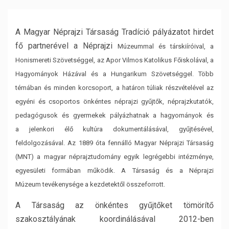
A Magyar Néprajzi Társaság Tradíció pályázatot hirdet
fő partnerével a Néprajzi
Múzeummal és társkiíróival, a
Honismereti Szövetséggel, az Apor Vilmos Katolikus
Főiskolával, a
Hagyományok Házával és a Hungarikum Szövetséggel. Több
témában és
minden korcsoport, a határon túliak részvételével az
egyéni és csoportos önkéntes néprajzi
gyűjtők, néprajzkutatók,
pedagógusok és gyermekek pályázhatnak a hagyományok és
a
jelenkori élő kultúra dokumentálásával, gyűjtésével,
feldolgozásával.
Az 1889 óta fennálló Magyar Néprajzi Társaság
(MNT) a magyar néprajztudomány egyik
legrégebbi intézménye,
egyesületi formában működik. A Társaság és a Néprajzi
Múzeum
tevékenysége a kezdetektől összeforrott.
A Társaság az önkéntes gyűjtőket tömörítő
szakosztályának koordinálásával 2012-ben