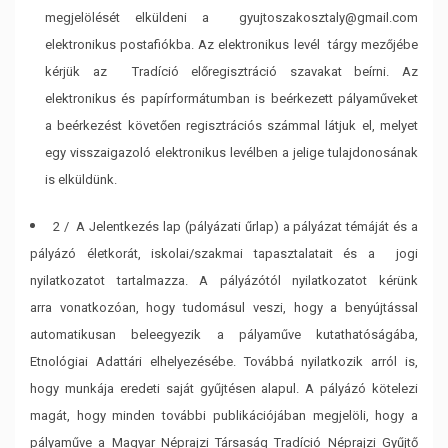
megjelölését elküldeni a gyujtoszakosztaly@gmail.com
elektronikus
postafiókba. Az elektronikus levél tárgy mezőjébe
kérjük az Tradíció előregisztráció
szavakat beírni. Az
elektronikus és papírformátumban is beérkezett pályaműveket
a
beérkezést követően regisztrációs számmal látjuk el, melyet
egy visszaigazoló
elektronikus levélben a jelige tulajdonosának
is elküldünk.
2 / A Jelentkezés lap (pályázati űrlap) a pályázat témáját és a
pályázó életkorát, iskolai/szakmai
tapasztalatait és a jogi
nyilatkozatot tartalmazza. A pályázótól nyilatkozatot kérünk
arra
vonatkozóan, hogy tudomásul veszi, hogy a benyújtással
automatikusan beleegyezik a pályaműve
kutathatóságába,
Etnológiai Adattári elhelyezésébe. Továbbá nyilatkozik arról is,
hogy munkája
eredeti saját gyűjtésen alapul. A pályázó kötelezi
magát, hogy minden további publikációjában
megjelöli, hogy a
pályaműve a Magyar Néprajzi Társaság Tradíció Néprajzi Gyűjtő