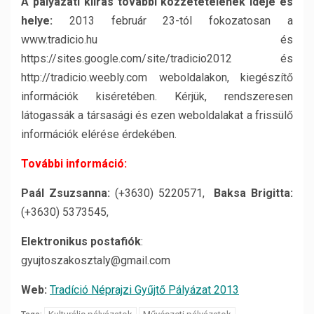
A pályázati kiírás további közzétételének ideje és
helye:
2013 február 23-tól fokozatosan a
www.tradicio.hu és
https://sites.google.com/site/tradicio2012 és
http://tradicio.weebly.com weboldalakon, kiegészítő
információk kiséretében. Kérjük, rendszeresen
látogassák a társasági és ezen weboldalakat a frissülő
információk elérése érdekében.
További információ:
Paál Zsuzsanna:
(+3630) 5220571,
Baksa Brigitta:
(+3630) 5373545,
Elektronikus postafiók
:
gyujtoszakosztaly@gmail.com
Web:
Tradíció Néprajzi Gyűjtő Pályázat 2013