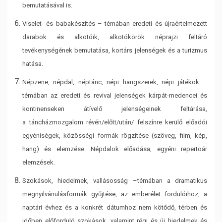
bemutatásával is.
Viselet- és babakészítés – témában eredeti és újraértelmezett
darabok és alkotóik,
alkotókörök néprajzi feltáró
tevékenységének bemutatása, kortárs jelenségek és a
turizmus
hatása.
Népzene, népdal, néptánc, népi hangszerek, népi játékok –
témában az eredeti és
revival jelenségek kárpát-medencei és
kontinenseken átívelő jelenségeinek feltárása,
a
táncházmozgalom révén/előtt/után/ felszínre kerülő előadói
egyéniségek, közösségi
formák rögzítése (szöveg, film, kép,
hang) és elemzése. Népdalok előadása, egyéni
repertoár
elemzések.
Szokások, hiedelmek, vallásosság –témában a dramatikus
megnyilvánulásformák
gyűjtése, az emberélet fordulóihoz, a
naptári évhez és a konkrét dátumhoz nem kötődő,
térben és
időben előforduló szokások, valamint régi és új hiedelmek és