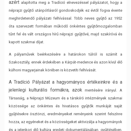
azért
alapította meg a Tradíció elnevezéssel pályázatot, hogy a
néprajzi gyűjtő utánpótlásról
gondoskodjék ez évtől fogva évente
meghirdetendő pályázati felhívással. Több neves gyűjtő az
1952
óta szervezett formában működő önkéntes gyűjtőmozgalomban
tűnt fel és vált országos hírű
néprajzi gyűjtővé, majd szakíróvá és
kapott szakmai díjat.
A pályaművek beérkezésére a határokon túlról is számít a
Szakosztály, ennek érdekében a
Kárpát-medence és azon kívül élő
külhoni magyarjainak körében is közvetíti felhívását.
A Tradíció Pályázat a hagyományos értékeinkre és a
jelenlegi kulturális formákra, azok
mentésére irányul. A
Társaság, a Néprajzi Múzeum és a társkiíró intézmények szakmai
közössége
az önkéntes és hivatásos gyűjtők munkáját saját
gyűjtésekre ösztönzi, eredményeiket reményeink
szerint felszínre
hozza, az egyéneket és a közösségeket aktivizálja a hagyományok
és a jelenkori
élő kultúra eredeti dokumentálásában, gyűjtésében,