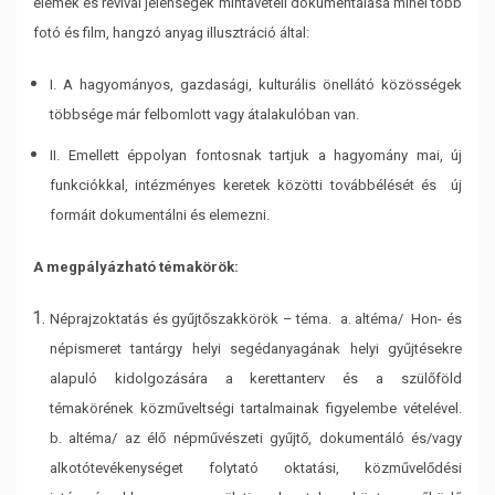
elemek és revival jelenségek mintavételi
dokumentálása minél több
fotó és film, hangzó anyag illusztráció által:
I. A hagyományos, gazdasági, kulturális önellátó közösségek
többsége már felbomlott vagy
átalakulóban van.
II. Emellett éppolyan fontosnak tartjuk a hagyomány mai, új
funkciókkal, intézményes
keretek közötti továbbélését és új
formáit dokumentálni és elemezni.
A megpályázható témakörök:
Néprajzoktatás és gyűjtőszakkörök – téma. a. altéma/ Hon- és
népismeret tantárgy
helyi segédanyagának helyi gyűjtésekre
alapuló kidolgozására a kerettanterv és a
szülőföld
témakörének közműveltségi tartalmainak figyelembe vételével.
b. altéma/ az
élő népművészeti gyűjtő, dokumentáló és/vagy
alkotótevékenységet folytató oktatási,
közművelődési