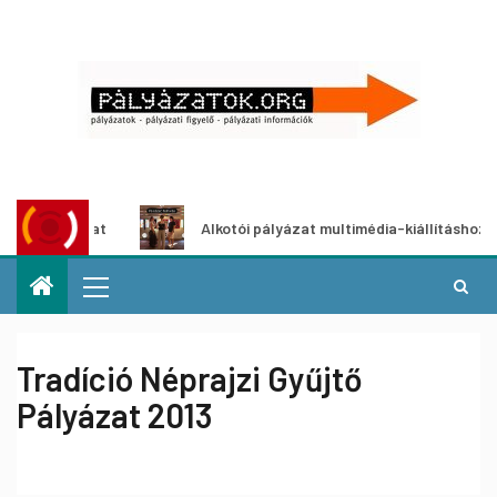
at
Alkotói pályázat multimédia-kiállításhoz
P
Tradíció Néprajzi Gyűjtő
Pályázat 2013