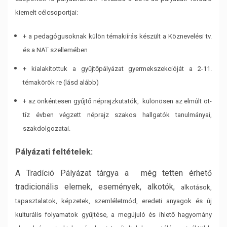
kiemelt célcsoportjai:
+ a pedagógusoknak külön témakiírás készült a Köznevelési tv.
és a NAT szellemében
+ kialakítottuk a gyűjtőpályázat gyermekszekcióját a 2-11.
témakörök re (lásd alább)
+ az önkéntesen gyűjtő néprajzkutatók, különösen az elmúlt öt-
tíz évben végzett néprajz szakos
hallgatók tanulmányai,
szakdolgozatai.
Pályázati feltételek:
A Tradíció Pályázat tárgya a még tetten érhető
tradicionális elemek, események, alkotók,
alkotások,
tapasztalatok, képzetek, szemléletmód, eredeti anyagok és új
kulturális folyamatok
gyűjtése, a megújuló és ihlető hagyomány