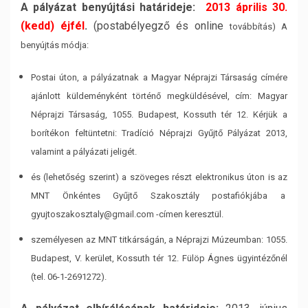
A pályázat benyújtási határideje:
2013 április 30.
(kedd) éjfél
.
(postabélyegző és online
továbbítás) A
benyújtás módja:
Postai úton, a pályázatnak a Magyar Néprajzi Társaság címére
ajánlott
küldeményként történő megküldésével, cím: Magyar
Néprajzi Társaság, 1055.
Budapest, Kossuth tér 12. Kérjük a
borítékon feltüntetni: Tradíció Néprajzi
Gyűjtő Pályázat 2013,
valamint a pályázati jeligét.
és (lehetőség szerint) a szöveges részt elektronikus úton is az
MNT Önkéntes
Gyűjtő Szakosztály postafiókjába a
gyujtoszakosztaly@gmail.com -címen
keresztül.
személyesen az MNT titkárságán, a Néprajzi Múzeumban: 1055.
Budapest, V.
kerület, Kossuth tér 12. Fülöp Ágnes ügyintézőnél
(tel. 06-1-2691272).