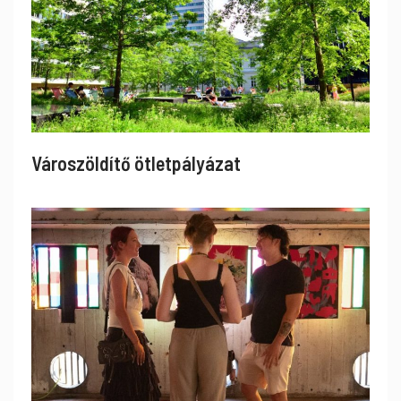
Városzöldítő ötletpályázat