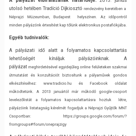
A pályázat elbírálásának határideje:
2013. június
utolsó hetében Tradíció Díjkiosztó
rendezvény keretében a
Néprajzi Múzeumban, Budapest helyszínen. Az időpontról
minden
pályázónk értesítést kap tőlünk elektronikus postafiókjába.
Egyéb tudnivalók:
A pályázati idő alatt a folyamatos kapcsolattartás
lehetőségét kínáljuk pályázóinknak. A
pályázat
meghirdetésével egyidejűleg online felületeken szakmai
útmutatást és konzultációt biztosítunk
a pályaművek gondos
elkészítéséhez: www.tradicio.hu és Facebook oldalat
működtetünk. A
2013 januártól már működő google-csoport
levelezőlistát a folyamatos kapcsolattartásra hoztuk
létre,
pályázóink listatagság kérelmét fogadjuk a Néprajzi Gyűjtők MNT
Csoportban:
https://groups.google.com/forum/?
fromgroups#!forum/oneprajzigy