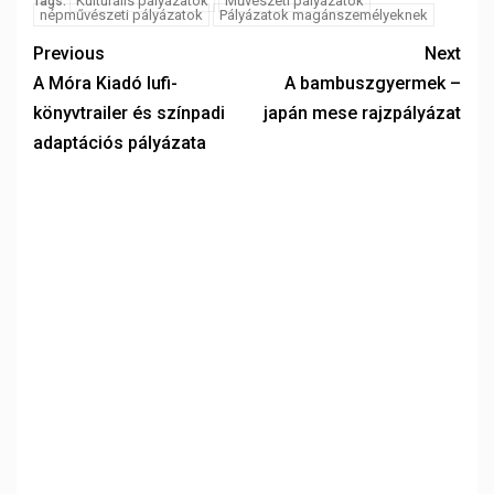
Kulturális pályázatok
Művészeti pályázatok
Tags:
népművészeti pályázatok
Pályázatok magánszemélyeknek
Previous
Next
A Móra Kiadó lufi-
A bambuszgyermek –
könyvtrailer és színpadi
japán mese rajzpályázat
adaptációs pályázata