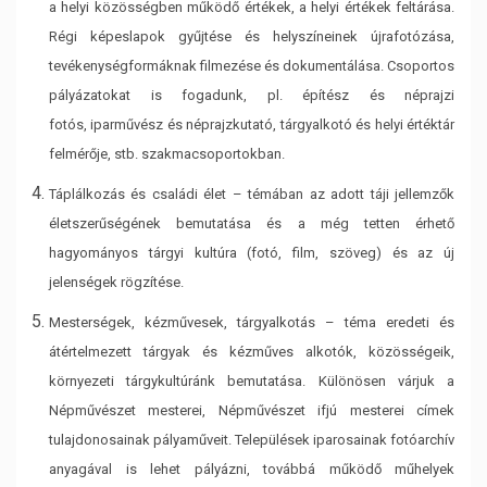
a helyi közösségben működő értékek, a helyi értékek feltárása.
Régi
képeslapok gyűjtése és helyszíneinek újrafotózása,
tevékenységformáknak filmezése és
dokumentálása. Csoportos
pályázatokat is fogadunk, pl. építész és néprajzi
fotós,
iparművész és néprajzkutató, tárgyalkotó és helyi értéktár
felmérője, stb.
szakmacsoportokban.
Táplálkozás és családi élet – témában az adott táji jellemzők
életszerűségének
bemutatása és a még tetten érhető
hagyományos tárgyi kultúra (fotó, film, szöveg) és
az új
jelenségek rögzítése.
Mesterségek, kézművesek, tárgyalkotás – téma eredeti és
átértelmezett tárgyak és
kézműves alkotók, közösségeik,
környezeti tárgykultúránk bemutatása. Különösen várjuk a
Népművészet mesterei, Népművészet ifjú mesterei címek
tulajdonosainak
pályaműveit. Települések iparosainak fotóarchív
anyagával is lehet pályázni, továbbá
működő műhelyek