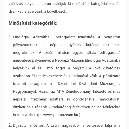
zsűrizési folyamat során alakítjuk ki minősítési
kategóriáinkat és
díjainkat, alapelveink a következők:
Minősítési kategóriák:
Etnológiai Adattárba befogadott minősítés. A benyújtott
pályázatoknak a néprajzi gyűjtés
kritériumainak kell
megfelelniük. A zsűri minden egyes, általa „elfogadott”
minősítésű
pályaművet a Néprajzi Múzeum Etnológia Adattárába
helyezünk el és ettől fogva a pályamű a
jövő kutatóinak
szabadon áll rendelkezésére és kutathatóvá válik. A pályázatra
beadott anyagokat
a Szentedrei Szabadtéri Múzeum, a
Hagyományok Háza, az MTA Zenetudományi Intézete és
más
néprajzi intézmény adattára is gondozhatja, másolatukat
őrizheti és a tágabb kutathatóság
érdekében online felületekre
is elhelyezheti (pl. www.iparmuzeum.hu ).
Díjazott minősítés. A zsűri magasabb minősítésével látja el a