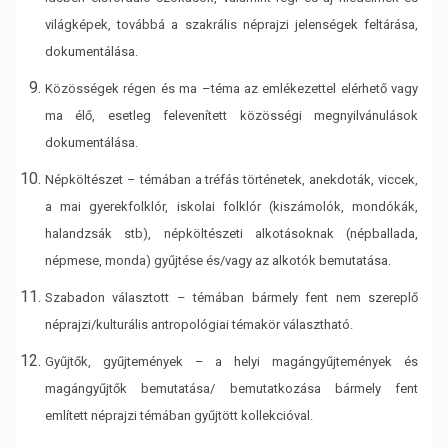
világképek,
továbbá a szakrális néprajzi jelenségek feltárása,
dokumentálása.
Közösségek régen és ma –téma az emlékezettel elérhető vagy
ma élő, esetleg
felevenített közösségi megnyilvánulások
dokumentálása.
Népköltészet – témában a tréfás történetek, anekdoták, viccek,
a mai gyerekfolklór,
iskolai folklór (kiszámolók, mondókák,
halandzsák stb), népköltészeti alkotásoknak
(népballada,
népmese, monda) gyűjtése és/vagy az alkotók bemutatása.
Szabadon választott – témában bármely fent nem szereplő
néprajzi/kulturális
antropológiai témakör választható.
Gyűjtők, gyűjtemények – a helyi magángyűjtemények és
magángyűjtők bemutatása/
bemutatkozása bármely fent
említett néprajzi témában gyűjtött kollekcióval.