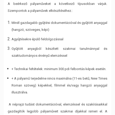
A beérkező pályaműveket a következő típusokban várjuk.
Szempontok a pályaművek
elkészítéséhez.:
Minél gazdagabb gyűjtési dokumentációval és gyűjtött anyaggal
(hangzó, szöveges, képi)
Agyűjtésekre épülő feldolgozással
Gyűjtött anyagból készített szakmai tanulmánnyal és
szaktudományos érvényű elemzéssel
+ Technikai feltételek: minimum 300 pdi felbontás képek esetén.
+ A pályamű terjedelme nincs maximálva (11-es betű, New Times
Roman szöveg) képekkel,
filmmel és/vagy hangzó anyaggal
illusztrálva.
A néprajzi tudást dokumentációval, elemzéssel és szakírásaikkal
gazdagítók legjobb
pályaműveit szakmai díjakkal ismeri el. A