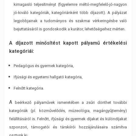
kimagasló teljesítményt
(figyelemre méltó-megfelelő-jó-nagyon
jó-kiváló kategóriák, kategóriánként több díjazott). A
pályázat
legjobbjainak a tudományos és szakmai vérkeringésbe való
bejuttatásáról is gondoskodik
a kurátor, lehetőségeihez mérten.
A díjazott minősítést kapott pályamű értékelési
kategóriái:
Pedagógus és gyermek kategória,
Ifjúsági és egyetemi hallgató kategória,
Felnőtt kategória.
A
beérkező pályaművek ismeretében a zsűri dönthet további
kategóriák (pl. közművelődés,
múzeológia, magángyűjtemény)
felállításáról is. Felnőtt, ifjúsági és gyermek díjakat és
különdíjakat
szponzori, támogatói és társkiírói hozzájárulásaira számítva
osztunk ki.