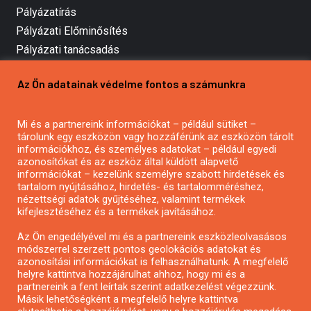
Pályázatírás
Pályázati Előminősítés
Pályázati tanácsadás
Pályázatírás vállalkozásoknak
Az Ön adatainak védelme fontos a számunkra
Mezőgazdasági pályázatírás
Pályázatírás magánszemélyeknek
Mi és a partnereink információkat – például sütiket –
Pályázatírás civil szervezeteknek
tárolunk egy eszközön vagy hozzáférünk az eszközön tárolt
Pályázatírás önkormányzatoknak
információkhoz, és személyes adatokat – például egyedi
azonosítókat és az eszköz által küldött alapvető
Pályázatfigyelés
információkat – kezelünk személyre szabott hirdetések és
Specifikus pályázatfigyelés vagy hírlevél
tartalom nyújtásához, hirdetés- és tartalomméréshez,
nézettségi adatok gyűjtéséhez, valamint termékek
kifejlesztéséhez és a termékek javításához.
PÁLYÁZATFIGYELŐ
Az Ön engedélyével mi és a partnereink eszközleolvasásos
módszerrel szerzett pontos geolokációs adatokat és
azonosítási információkat is felhasználhatunk. A megfelelő
helyre kattintva hozzájárulhat ahhoz, hogy mi és a
Pályázatok magánszemélyeknek
partnereink a fent leírtak szerint adatkezelést végezzünk.
Pályázatok civil szervezeteknek
Másik lehetőségként a megfelelő helyre kattintva