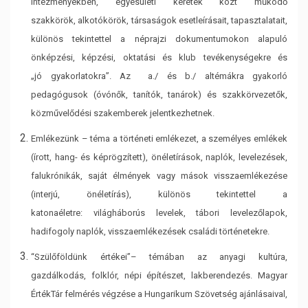
intézményekben, egyesületi keretek közt működő
szakkörök,
alkotókörök, társaságok esetleírásait, tapasztalatait,
különös tekintettel a néprajzi
dokumentumokon alapuló
önképzési, képzési, oktatási és klub tevékenységekre és
„jó
gyakorlatokra”. Az a./ és b./ altémákra gyakorló
pedagógusok (óvónők, tanítók,
tanárok) és szakkörvezetők,
közművelődési szakemberek jelentkezhetnek.
Emlékezünk – téma a történeti emlékezet, a személyes emlékek
(írott, hang- és
képrögzített), önéletírások, naplók, levelezések,
falukrónikák, saját élmények vagy
mások visszaemlékezése
(interjú, önéletírás), különös tekintettel a
katonaéletre:
világháborús levelek, tábori levelezőlapok,
hadifogoly naplók, visszaemlékezések
családi történetekre.
“Szülőföldünk értékei”– témában az anyagi kultúra,
gazdálkodás, folklór, népi
építészet, lakberendezés. Magyar
ÉrtékTár felmérés végzése a Hungarikum Szövetség
ajánlásaival,