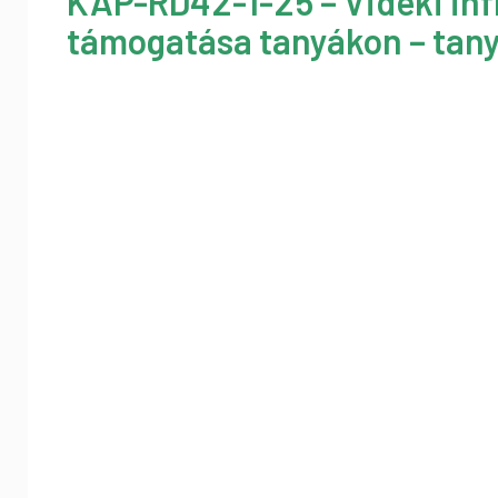
KAP-RD42-1-25 – Vidéki inf
támogatása tanyákon – tany