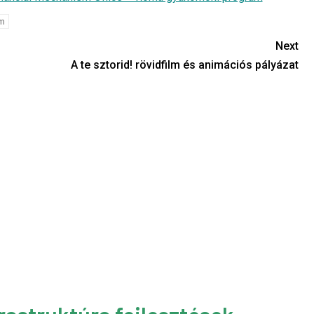
m
Next
A te sztorid! rövidfilm és animációs pályázat