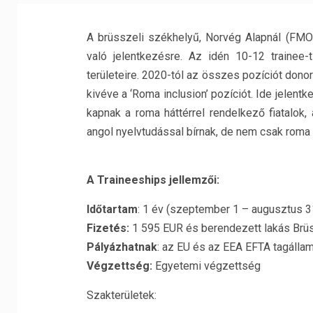
A brüsszeli székhelyű, Norvég Alapnál (FMO
való jelentkezésre. Az idén 10-12 traine
területeire. 2020-tól az összes pozíciót donor 
kivéve a ‘Roma inclusion’ pozíciót. Ide jelen
kapnak a roma háttérrel rendelkező fiatalok
angol nyelvtudással bírnak, de nem csak roma 
A Traineeships jellemzői:
Időtartam
: 1 év (szeptember 1 – augusztus 3
Fizetés:
1 595 EUR és berendezett lakás Brü
Pályázhatnak
: az EU és az EEA EFTA tagállamo
Végzettség:
Egyetemi végzettség
Szakterületek: