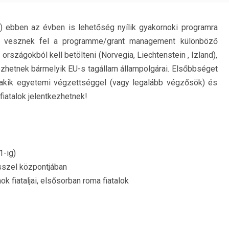
) ebben az évben is lehetőség nyílik gyakornoki programra
e-t vesznek fel a programme/grant management különböző
országokból kell betölteni (Norvegia, Liechtenstein , Izland),
tkezhetnek bármelyik EU-s tagállam állampolgárai. Elsőbbséget
, akik egyetemi végzettséggel (vagy legalább végzősök) és
fiatalok jelentkezhetnek!
1-ig)
sszel központjában
k fiataljai, elsősorban roma fiatalok