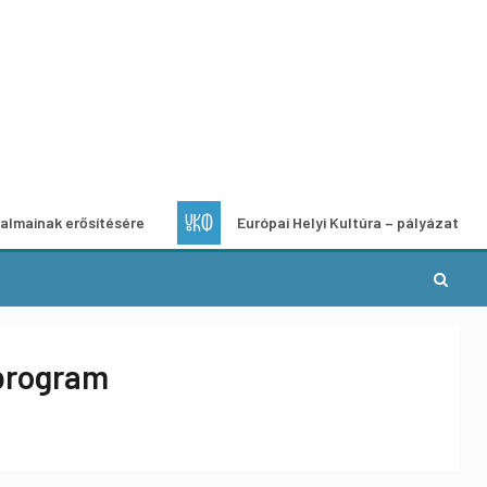
erősítésére
Európai Helyi Kultúra – pályázat helyi kulturál
 program