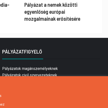
édia-
Pályázat a nemek közötti
egyenlőség európai
mozgalmainak erősítésére
PÁLYÁZATFIGYELŐ
Pályázatok magánszemélyeknek
Pályázatok civil szervezeteknek
Pályázatok vállalkozásoknak
Önkormányzati pályázatok
Mezőgazdasági pályázatok
s
Falusi turizmus pályázatok
hez
Napelem pályázatok