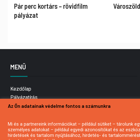
Pár perc kortárs – rövidfilm
Városzöld
pályázat
MENÜ
Kezdőlap
Pályázatírás
Az Ön adatainak védelme fontos a számunkra
Bemutatkozás
Médiaajánlat
Hírlevél feliratkozás
Mi és a partnereink információkat – például sütiket – tárolunk
személyes adatokat – például egyedi azonosítókat és az eszköz 
Impresszum
hirdetések és tartalom nyújtásához, hirdetés- és tartalommérés
Kapcsolat