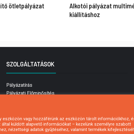
ítő ötletpályázat
Alkotói pályázat multim
kiállításhoz
SZOLGÁLTATÁSOK
Pályázatírás
Pályázati Előminősítés
Pályázati tanácsadás
Pályázatírás vállalkozásoknak
Mezőgazdasági pályázatírás
 egy eszközön vagy hozzáférünk az eszközön tárolt információkhoz, é
által küldött alapvető információkat – kezelünk személyre szabott
Pályázatírás magánszemélyeknek
hez, nézettségi adatok gyűjtéséhez, valamint termékek kifejlesztésé
Pályázatírás civil szervezeteknek