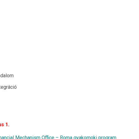
sadalom
tegráció
s 1.
inancial Mechanism Office – Roma gyakornoki program