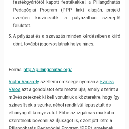
festékgyártótól kapott festékekkel, a Pillangóhatás
Pedagógiai Program (PPP link) alapján, projekt
szerűen kiszínesítik a pályázatban szereplő
felületet.
A pályázat és a szavazás minden kérdésében a kiíró
dönt, további jogorvoslatnak helye nincs.
Forrás:
http://pillangohatas.org/
Victor Vasarely
szellemi öröksége nyomán a
Színes
Város
azt a gondolatot értelmezte újra, amely szerint a
művészeteknek ki kell vonulniuk a közterekre, hogy így
színesítsék a szürke, néhol rendkívül lepusztult és
elhanyagolt környezetet. Ebbe az izgalmas munkába
szeretnénk bevonni az ifjúságot is, ezért jött létre a
Pillangóhatás Pedagógiai Program (PPP), amelynek