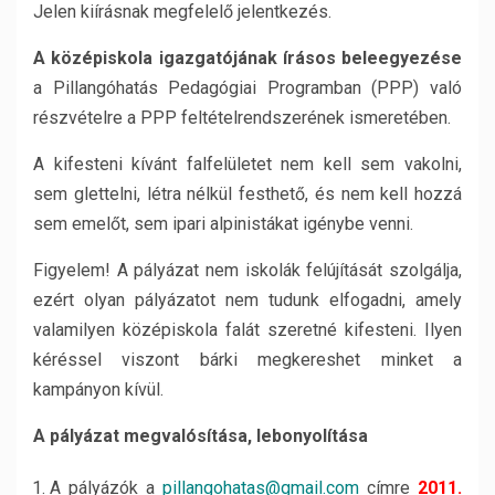
Jelen kiírásnak megfelelő jelentkezés.
A középiskola igazgatójának írásos beleegyezése
a Pillangóhatás Pedagógiai Programban (PPP) való
részvételre a PPP feltételrendszerének ismeretében.
A kifesteni kívánt falfelületet nem kell sem vakolni,
sem glettelni, létra nélkül festhető, és nem kell hozzá
sem emelőt, sem ipari alpinistákat igénybe venni.
Figyelem! A pályázat nem iskolák felújítását szolgálja,
ezért olyan pályázatot nem tudunk elfogadni, amely
valamilyen középiskola falát szeretné kifesteni. Ilyen
kéréssel viszont bárki megkereshet minket a
kampányon kívül.
A pályázat megvalósítása, lebonyolítása
A pályázók a
pillangohatas@gmail.com
címre
2011.