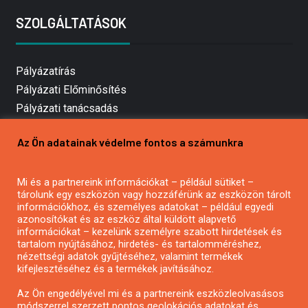
SZOLGÁLTATÁSOK
Pályázatírás
Pályázati Előminősítés
Pályázati tanácsadás
Pályázatírás vállalkozásoknak
Az Ön adatainak védelme fontos a számunkra
Mezőgazdasági pályázatírás
Pályázatírás magánszemélyeknek
Mi és a partnereink információkat – például sütiket –
Pályázatírás civil szervezeteknek
tárolunk egy eszközön vagy hozzáférünk az eszközön tárolt
Pályázatírás önkormányzatoknak
információkhoz, és személyes adatokat – például egyedi
azonosítókat és az eszköz által küldött alapvető
Pályázatfigyelés
információkat – kezelünk személyre szabott hirdetések és
Specifikus pályázatfigyelés vagy hírlevél
tartalom nyújtásához, hirdetés- és tartalomméréshez,
nézettségi adatok gyűjtéséhez, valamint termékek
kifejlesztéséhez és a termékek javításához.
PÁLYÁZATFIGYELŐ
Az Ön engedélyével mi és a partnereink eszközleolvasásos
módszerrel szerzett pontos geolokációs adatokat és