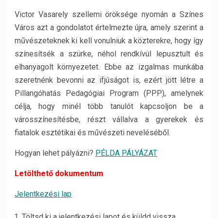
Victor Vasarely szellemi öröksége nyomán a Színes
Város azt a gondolatot értelmezte újra, amely szerint a
művészeteknek ki kell vonulniuk a közterekre, hogy így
színesítsék a szürke, néhol rendkívül lepusztult és
elhanyagolt környezetet. Ebbe az izgalmas munkába
szeretnénk bevonni az ifjúságot is, ezért jött létre a
Pillangóhatás Pedagógiai Program (PPP), amelynek
célja, hogy minél több tanulót kapcsoljon be a
városszínesítésbe, részt vállalva a gyerekek és
fiatalok esztétikai és művészeti neveléséből.
Hogyan lehet pályázni?
PÉLDA PÁLYÁZAT
Letölthető dokumentum
Jelentkezési lap
Töltsd ki a jelentkezési lapot és küldd vissza.