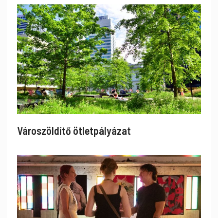
Városzöldítő ötletpályázat