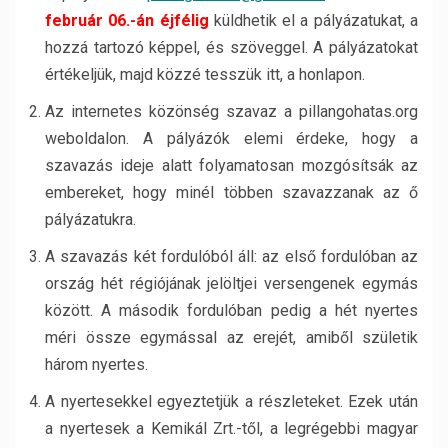
február 06.-án éjfélig
küldhetik el a pályázatukat, a
hozzá tartozó képpel, és szöveggel. A pályázatokat
értékeljük, majd közzé tesszük itt, a honlapon.
Az internetes közönség szavaz a pillangohatas.org
weboldalon. A pályázók elemi érdeke, hogy a
szavazás ideje alatt folyamatosan mozgósítsák az
embereket, hogy minél többen szavazzanak az ő
pályázatukra.
A szavazás két fordulóból áll: az első fordulóban az
ország hét régiójának jelöltjei versengenek egymás
között. A második fordulóban pedig a hét nyertes
méri össze egymással az erejét, amiből születik
három nyertes.
A nyertesekkel egyeztetjük a részleteket. Ezek után
a nyertesek a Kemikál Zrt.-től, a legrégebbi magyar