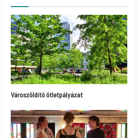
Városzöldítő ötletpályázat