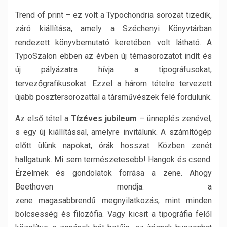
Trend of print – ez volt a Typochondria sorozat tizedik,
záró kiállítása, amely a Széchenyi Könyvtárban
rendezett könyvbemutató keretében volt látható. A
TypoSzalon ebben az évben új témasorozatot indít és
új pályázatra hívja a tipográfusokat,
tervezőgrafikusokat. Ezzel a három tételre tervezett
újabb posztersorozattal a társművészek felé fordulunk.
Az első tétel a
Tízéves jubileum
– ünneplés zenével,
s egy új kiállítással, amelyre invitálunk. A számítógép
előtt ülünk napokat, órák hosszat. Közben zenét
hallgatunk. Mi sem természetesebb! Hangok és csend.
Érzelmek és gondolatok forrása a zene. Ahogy
Beethoven mondja: a
zene magasabbrendű megnyilatkozás, mint minden
bölcsesség és filozófia. Vagy kicsit a tipográfia felől