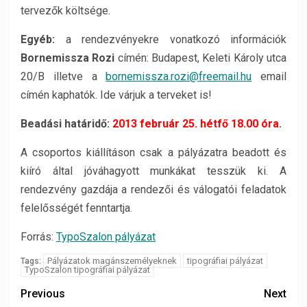
tervezők költsége.
Egyéb:
a rendezvényekre vonatkozó információk
Bornemissza Rozi
címén: Budapest, Keleti Károly utca
20/B illetve a
bornemissza.rozi@freemail.hu
email
címén kaphatók. Ide várjuk a terveket is!
Beadási határidő:
2013 február 25. hétfő 18.00 óra
.
A csoportos kiállításon csak a pályázatra beadott és
kiíró által jóváhagyott munkákat tesszük ki. A
rendezvény gazdája a rendezői és válogatói feladatok
felelősségét fenntartja.
Forrás:
TypoSzalon pályázat
Pályázatok magánszemélyeknek
tipográfiai pályázat
Tags:
TypoSzalon tipográfiai pályázat
Previous
Next