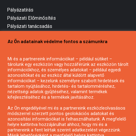
Pályázatírás
Pályázati Előminősítés
Pályázati tanácsadás
Pályázatírás vállalkozásoknak
Az Ön adatainak védelme fontos a számunkra
Mezőgazdasági pályázatírás
Pályázatírás magánszemélyeknek
Mi és a partnereink információkat – például sütiket –
Pályázatírás civil szervezeteknek
tárolunk egy eszközön vagy hozzáférünk az eszközön tárolt
Pályázatírás önkormányzatoknak
információkhoz, és személyes adatokat – például egyedi
azonosítókat és az eszköz által küldött alapvető
Pályázatfigyelés
információkat – kezelünk személyre szabott hirdetések és
Specifikus pályázatfigyelés vagy hírlevél
tartalom nyújtásához, hirdetés- és tartalomméréshez,
nézettségi adatok gyűjtéséhez, valamint termékek
kifejlesztéséhez és a termékek javításához.
PÁLYÁZATFIGYELŐ
Az Ön engedélyével mi és a partnereink eszközleolvasásos
módszerrel szerzett pontos geolokációs adatokat és
azonosítási információkat is felhasználhatunk. A megfelelő
helyre kattintva hozzájárulhat ahhoz, hogy mi és a
Pályázatok magánszemélyeknek
partnereink a fent leírtak szerint adatkezelést végezzünk.
Pályázatok civil szervezeteknek
Másik lehetőségként a megfelelő helyre kattintva