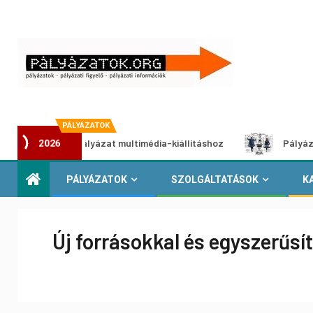
PÁLYÁZATOK
Alkotói pályázat multimédia-kiállításhoz
Pályázat a nemek
2026
PÁLYÁZATOK
SZOLGÁLTATÁSOK
K
Új forrásokkal és egyszerűsí