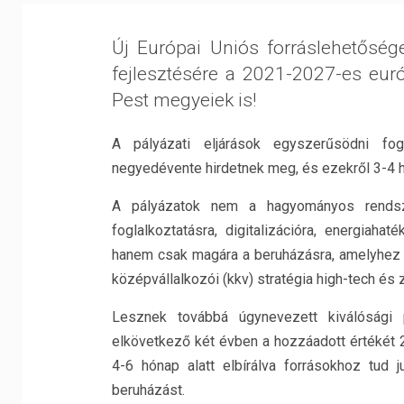
Új Európai Uniós forráslehetőség
fejlesztésére a 2021-2027-es európ
Pest megyeiek is!
A pályázati eljárások egyszerűsödni fo
negyedévente hirdetnek meg, és ezekről 3-4 h
A pályázatok nem a hagyományos rendsze
foglalkoztatásra, digitalizációra, energiaha
hanem csak magára a beruházásra, amelyhez – 
középvállalkozói (kkv) stratégia high-tech és z
Lesznek továbbá úgynevezett kiválósági p
elkövetkező két évben a hozzáadott értékét 20
4-6 hónap alatt elbírálva forrásokhoz tud
beruházást.