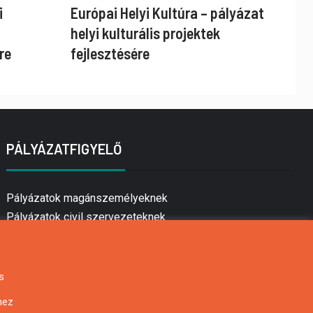
i
Európai Helyi Kultúra – pályázat
helyi kulturális projektek
re
fejlesztésére
PÁLYÁZATFIGYELŐ
Pályázatok magánszemélyeknek
Pályázatok civil szervezeteknek
Pályázatok vállalkozásoknak
Önkormányzati pályázatok
Mezőgazdasági pályázatok
s
Falusi turizmus pályázatok
hez
Napelem pályázatok