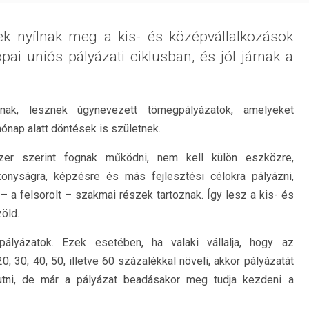
ek nyílnak meg a kis- és középvállalkozások
ai uniós pályázati ciklusban, és jól járnak a
gnak, lesznek úgynevezett tömegpályázatok, amelyeket
ónap alatt döntések is születnek.
r szerint fognak működni, nem kell külön eszközre,
tékonyságra, képzésre és más fejlesztési célokra pályázni,
a felsorolt – szakmai részek tartoznak. Így lesz a kis- és
öld.
ályázatok. Ezek esetében, ha valaki vállalja, hogy az
, 30, 40, 50, illetve 60 százalékkal növeli, akkor pályázatát
 jutni, de már a pályázat beadásakor meg tudja kezdeni a