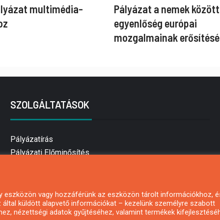
ályázat multimédia-
Pályázat a nemek között
oz
egyenlőség európai
mozgalmainak erősítésé
SZOLGÁLTATÁSOK
Pályázatírás
Pályázati Előminősítés
Pályázati tanácsadás
Pályázatírás vállalkozásoknak
Mezőgazdasági pályázatírás
 egy eszközön vagy hozzáférünk az eszközön tárolt információkhoz, é
által küldött alapvető információkat – kezelünk személyre szabott
Pályázatírás magánszemélyeknek
hez, nézettségi adatok gyűjtéséhez, valamint termékek kifejlesztésé
Pályázatírás civil szervezeteknek