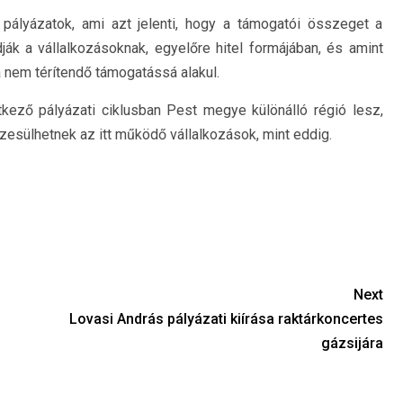
 pályázatok, ami azt jelenti, hogy a támogatói összeget a
dják a vállalkozásoknak, egyelőre hitel formájában, és amint
za nem térítendő támogatássá alakul.
tkező pályázati ciklusban Pest megye különálló régió lesz,
esülhetnek az itt működő vállalkozások, mint eddig.
Next
Lovasi András pályázati kiírása raktárkoncertes
gázsijára