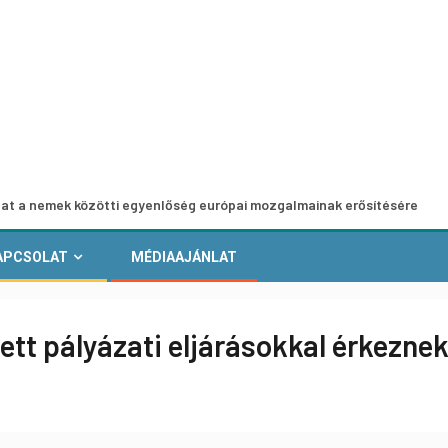
 közötti egyenlőség európai mozgalmainak erősítésére
E
APCSOLAT
MÉDIAAJÁNLAT
tett pályázati eljárásokkal érkezne