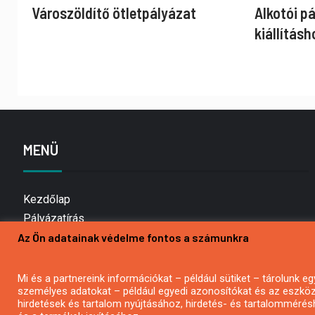
Városzöldítő ötletpályázat
Alkotói p
kiállításh
MENÜ
Kezdőlap
Pályázatírás
Az Ön adatainak védelme fontos a számunkra
Bemutatkozás
Médiaajánlat
Hírlevél feliratkozás
Mi és a partnereink információkat – például sütiket – tárolunk
személyes adatokat – például egyedi azonosítókat és az eszköz 
Impresszum
hirdetések és tartalom nyújtásához, hirdetés- és tartalommérés
Kapcsolat