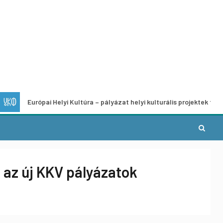
urópai Helyi Kultúra – pályázat helyi kulturális projektek fejlesztésére
k az új KKV pályázatok