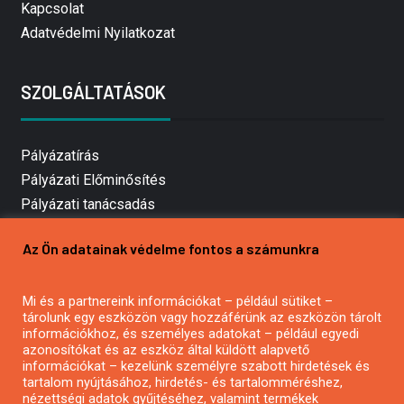
Kapcsolat
Adatvédelmi Nyilatkozat
SZOLGÁLTATÁSOK
Pályázatírás
Pályázati Előminősítés
Pályázati tanácsadás
Pályázatírás vállalkozásoknak
Az Ön adatainak védelme fontos a számunkra
Mezőgazdasági pályázatírás
Pályázatírás magánszemélyeknek
Mi és a partnereink információkat – például sütiket –
Pályázatírás civil szervezeteknek
tárolunk egy eszközön vagy hozzáférünk az eszközön tárolt
Pályázatírás önkormányzatoknak
információkhoz, és személyes adatokat – például egyedi
azonosítókat és az eszköz által küldött alapvető
Pályázatfigyelés
információkat – kezelünk személyre szabott hirdetések és
Specifikus pályázatfigyelés vagy hírlevél
tartalom nyújtásához, hirdetés- és tartalomméréshez,
nézettségi adatok gyűjtéséhez, valamint termékek