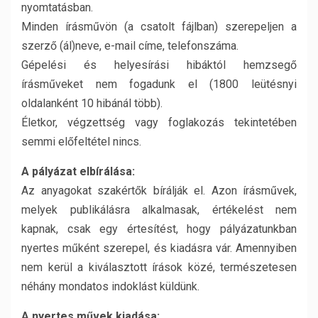
nyomtatásban.
Minden írásművön (a csatolt fájlban) szerepeljen a
szerző (ál)neve, e-mail címe, telefonszáma.
Gépelési és helyesírási hibáktól hemzsegő
írásműveket nem fogadunk el (1800 leütésnyi
oldalanként 10 hibánál több).
Életkor, végzettség vagy foglakozás tekintetében
semmi előfeltétel nincs.
A pályázat elbírálása:
Az anyagokat szakértők bírálják el. Azon írásművek,
melyek publikálásra alkalmasak, értékelést nem
kapnak, csak egy értesítést, hogy pályázatunkban
nyertes műként szerepel, és kiadásra vár. Amennyiben
nem kerül a kiválasztott írások közé, természetesen
néhány mondatos indoklást küldünk.
A nyertes művek kiadása: