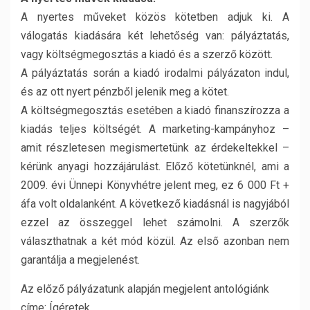
A nyertes műveket közös kötetben adjuk ki. A
válogatás kiadására két lehetőség van: pályáztatás,
vagy költségmegosztás a kiadó és a szerző között.
A pályáztatás során a kiadó irodalmi pályázaton indul,
és az ott nyert pénzből jelenik meg a kötet.
A költségmegosztás esetében a kiadó finanszírozza a
kiadás teljes költségét. A marketing-kampányhoz –
amit részletesen megismertetünk az érdekeltekkel –
kérünk anyagi hozzájárulást. Előző kötetünknél, ami a
2009. évi Ünnepi Könyvhétre jelent meg, ez 6 000 Ft +
áfa volt oldalanként. A következő kiadásnál is nagyjából
ezzel az összeggel lehet számolni. A szerzők
választhatnak a két mód közül. Az első azonban nem
garantálja a megjelenést.
Az előző pályázatunk alapján megjelent antológiánk
címe: Ígéretek.