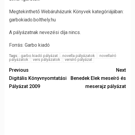
Megtekinthető Webáruházunk Könyvek kategóriájában:
garbokiado.bolthely.hu
A pályázatnak nevezési díja nincs.
Forrás: Garbo kiadó
garbo kiadó pályázat
novella pályázatok
novellaíró
Tags:
pályázatok
vers pályázatok
versíró pályázat
Previous
Next
Digitális Könyvnyomtatási
Benedek Elek meseíró és
Pályázat 2009
meserajz pályázat