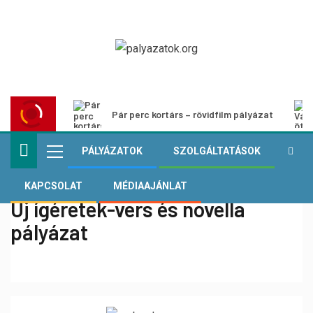
Pár perc kortárs – rövidfilm pályázat
PÁLYÁZATOK
SZOLGÁLTATÁSOK
KAPCSOLAT
MÉDIAAJÁNLAT
Új ígéretek-vers és novella
pályázat