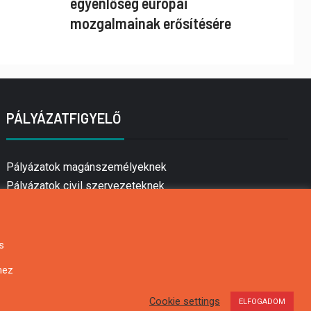
egyenlőség európai
mozgalmainak erősítésére
PÁLYÁZATFIGYELŐ
Pályázatok magánszemélyeknek
Pályázatok civil szervezeteknek
Pályázatok vállalkozásoknak
Önkormányzati pályázatok
Mezőgazdasági pályázatok
s
Falusi turizmus pályázatok
hez
Napelem pályázatok
GINOP pályázatok
Cookie settings
ELFOGADOM