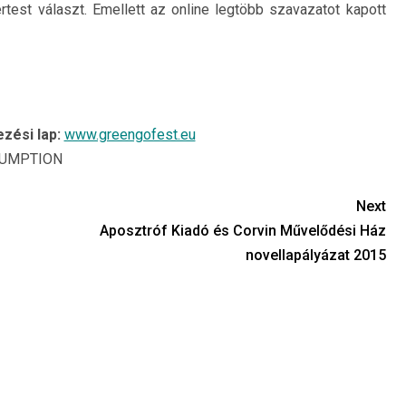
test választ. Emellett az online legtöbb szavazatot kapott
zési lap:
www.greengofest.eu
SUMPTION
Next
Aposztróf Kiadó és Corvin Művelődési Ház
novellapályázat 2015