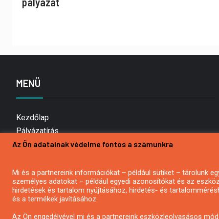
pályázat
MENÜ
Kezdőlap
Pályázatírás
Bemutatkozás
Az Ön adatainak védelme fontos a számunkra
Médiaajánlat
Hírlevél feliratkozás
Mi és a partnereink információkat – például sütiket – tárolunk
személyes adatokat – például egyedi azonosítókat és az eszköz 
Impresszum
hirdetések és tartalom nyújtásához, hirdetés- és tartalommérés
Kapcsolat
és a termékek javításához.
Adatvédelmi Nyilatkozat
Az Ön engedélyével mi és a partnereink eszközleolvasásos móds