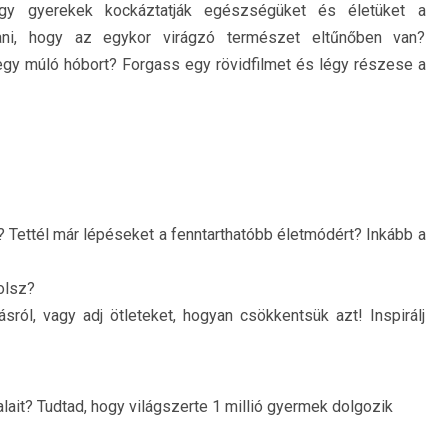
y gyerekek kockáztatják egészségüket és életüket a
ni, hogy az egykor virágzó természet eltűnőben van?
 egy múló hóbort? Forgass egy rövidfilmet és légy részese a
? Tettél már lépéseket a fenntarthatóbb életmódért? Inkább a
olsz?
sról, vagy adj ötleteket, hogyan csökkentsük azt! Inspirálj
lait? Tudtad, hogy világszerte 1 millió gyermek dolgozik