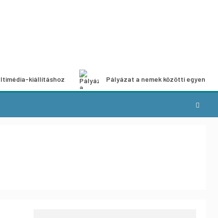
ltimédia-kiállításhoz
Pályázat a nemek közötti egyenlős