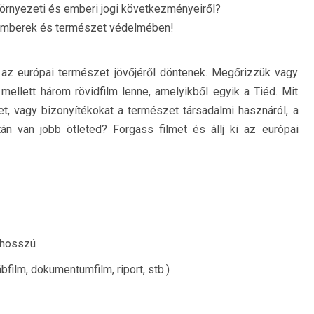
 környezeti és emberi jogi következményeiről?
 emberek és természet védelmében!
 az európai természet jövőjéről döntenek. Megőrizzük vagy
ellett három rövidfilm lenne, amelyikből egyik a Tiéd. Mit
t, vagy bizonyítékokat a természet társadalmi hasznáról, a
n van jobb ötleted? Forgass filmet és állj ki az európai
 hosszú
bfilm, dokumentumfilm, riport, stb.)