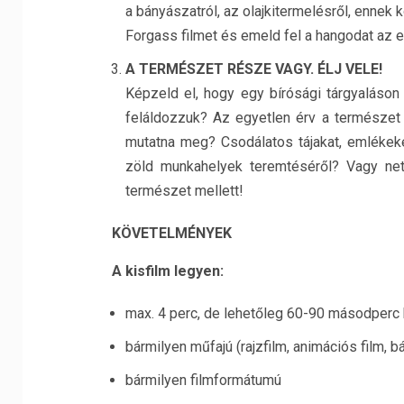
a bányászatról, az olajkitermelésről, ennek
Forgass filmet és emeld fel a hangodat az
A TERMÉSZET RÉSZE VAGY. ÉLJ VELE!
Képzeld el, hogy egy bírósági tárgyaláson
feláldozzuk? Az egyetlen érv a természet m
mutatna meg? Csodálatos tájakat, emlékeke
zöld munkahelyek teremtéséről? Vagy netá
természet mellett!
KÖVETELMÉNYEK
A kisfilm legyen:
max. 4 perc, de lehetőleg 60-90 másodperc
bármilyen műfajú (rajzfilm, animációs film, bá
bármilyen filmformátumú