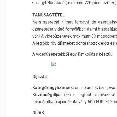
nagyfelbontású (minimum 720 pixel széles)
TANÚSÁGTÉTEL
Nem szeretnél filmet forgatni, de azért el
üzenetedet videó formájában és mi biztosítju
van! A videóüzenetek maximum 30 másodperc
A legjobb rövidfilmeket döntéshozók előtt és
A videóüzenetekből egy filmkollázs készül.
Díjazás
Kategóriagyőztesek:
online áruházban levás
Közönségdíjas
(aki a legtöbb szavazatot 
levásárolható ajándékutalvány 500 EUR értékb
DÍJAK