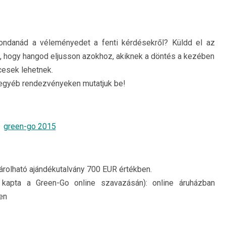
mondanád a véleményedet a fenti kérdésekről? Küldd el az
k, hogy hangod eljusson azokhoz, akiknek a döntés a kezében
esek lehetnek.
 egyéb rendezvényeken mutatjuk be!
árolható ajándékutalvány 700 EUR értékben.
kapta a Green-Go online szavazásán): online áruházban
en