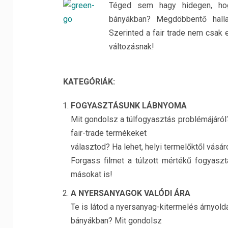
Téged sem hagy hidegen, hog
bányákban? Megdöbbentő halla
Szerinted a fair trade nem csak
változásnak!
KATEGÓRIÁK:
FOGYASZTÁSUNK LÁBNYOMA
Mit gondolsz a túlfogyasztás problémájáról
fair-trade termékeket
választod? Ha lehet, helyi termelőktől vásár
Forgass filmet a túlzott mértékű fogyasztá
másokat is!
A NYERSANYAGOK VALÓDI ÁRA
Te is látod a nyersanyag-kitermelés árnyolda
bányákban? Mit gondolsz