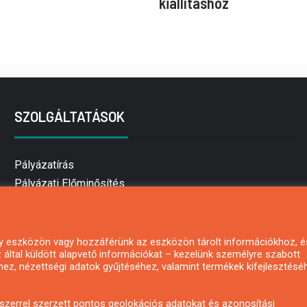
kiállításhoz
SZOLGÁLTATÁSOK
Pályázatírás
Pályázati Előminősítés
Pályázati tanácsadás
Pályázatírás vállalkozásoknak
Mezőgazdasági pályázatírás
 egy eszközön vagy hozzáférünk az eszközön tárolt információkhoz, é
által küldött alapvető információkat – kezelünk személyre szabott
Pályázatírás magánszemélyeknek
hez, nézettségi adatok gyűjtéséhez, valamint termékek kifejlesztésé
Pályázatírás civil szervezeteknek
Pályázatírás önkormányzatoknak
zerrel szerzett pontos geolokációs adatokat és azonosítási