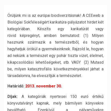
Örüljünk mi is az európai biodiverzitásnak! A CEEweb a
Biológiai Sokféleségért karikatúra-pályázatot hirdet két
kategóriában. Készíts egy karikatúrát vagy
rövid képregényt, amiben bemutatod: (1) Milyen
hasznunk származik a természetből, és hogyan
hagyhatjuk örökül a gyermekeinknek. Rajzold le, hogyan
ad nekünk a természet egy pohár tiszta vizet, élelmet,
kikapcsolódási lehetőségeket, stb. VAGY (2) Mutasd
be, milyen katasztrofális következményekkel járhat a
társadalomra, ha elveszítjük a természetet.
Határidő:
2013. november 30.
Díjak:
A kategóriák nyertesei 150 euró értékű
könyvutalványt kapnak, mely bármilyen könyvekre
beváltható. Ezenkívül a pályaművekre