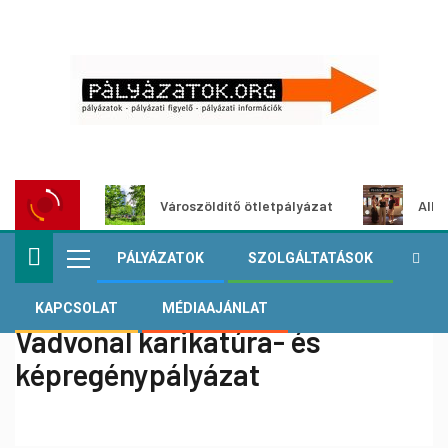
Városzöldítő ötletpályázat
Alko
PÁLYÁZATOK
SZOLGÁLTATÁSOK
KAPCSOLAT
MÉDIAAJÁNLAT
Vadvonal karikatúra- és
képregénypályázat