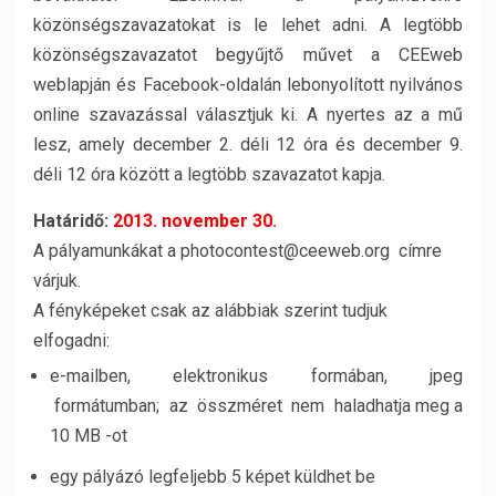
közönségszavazatokat is le lehet adni. A legtöbb
közönségszavazatot begyűjtő művet a CEEweb
weblapján és Facebook-oldalán lebonyolított nyilvános
online szavazással választjuk ki. A nyertes az a mű
lesz, amely december 2. déli 12 óra és december 9.
déli 12 óra között a legtöbb szavazatot kapja.
Határidő:
2013. november 30.
A pályamunkákat a photocontest@ceeweb.org címre
várjuk.
A fényképeket csak az alábbiak szerint tudjuk
elfogadni:
e-mailben, elektronikus formában, jpeg
formátumban; az összméret nem haladhatja meg a
10 MB -ot
egy pályázó legfeljebb 5 képet küldhet be