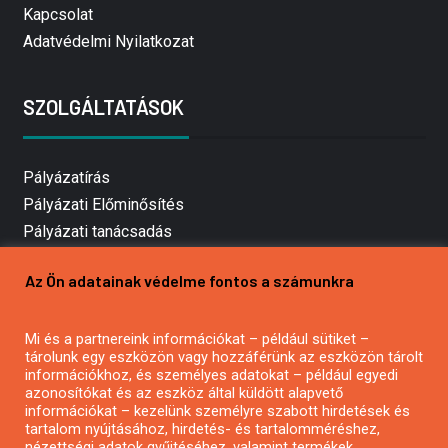
Kapcsolat
Adatvédelmi Nyilatkozat
SZOLGÁLTATÁSOK
Pályázatírás
Pályázati Előminősítés
Pályázati tanácsadás
Pályázatírás vállalkozásoknak
Az Ön adatainak védelme fontos a számunkra
Mezőgazdasági pályázatírás
Pályázatírás magánszemélyeknek
Mi és a partnereink információkat – például sütiket –
Pályázatírás civil szervezeteknek
tárolunk egy eszközön vagy hozzáférünk az eszközön tárolt
Pályázatírás önkormányzatoknak
információkhoz, és személyes adatokat – például egyedi
azonosítókat és az eszköz által küldött alapvető
Pályázatfigyelés
információkat – kezelünk személyre szabott hirdetések és
Specifikus pályázatfigyelés vagy hírlevél
tartalom nyújtásához, hirdetés- és tartalomméréshez,
nézettségi adatok gyűjtéséhez, valamint termékek