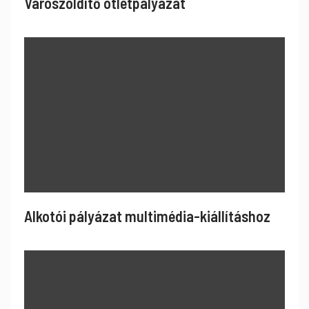
Városzöldítő ötletpályázat
Alkotói pályázat multimédia-kiállításhoz