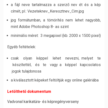
a fájl neve tartalmazza a szerző nev ét és a kép
címét, pl.: Vezeteknev_Keresztnev_Cim.jpg
jpg formátumban, a tömörítés nem lehet nagyobb,
mint Adobe Photoshop 8- as szint
minimális méret: 3 megapixel (kb. 2000 x 1500 pixel)
Egyéb feltételek:
csak olyan képpel lehet nevezni, melyet te
készítettél, és te vagy a képpel kapcsolatos
jogok tulajdonosa
a kiválasztott képeket feltöltjük egy online galériába
Letölthető dokumentum
Vadvonal karikatúra- és képregényverseny