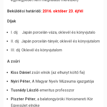
Beküldési határidő:
2016. október 23. éjfél
Díjak
I. díj: Japán porcelán-váza, oklevél és könyvjutalo
II. díj: Japán porcelán-tányér, oklevél és könyvjutalom
III. díj: Oklevél és könyvjutalom
A zsűri
Kiss Dániel
zsűri elnök (az elhunyt költő fia)
Nyiri Péter
, A Magyar Nyelv Múzeuma igazgatója
Tusnády László
emeritus professzor
Piszter Péter
, a balatongyöröki Honismereti Kör
Egyesület elnöke