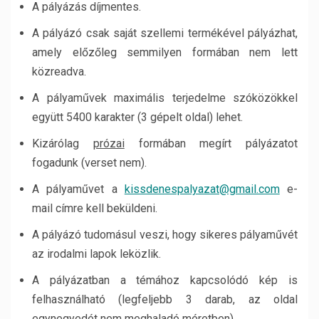
A pályázás díjmentes.
A pályázó csak saját szellemi termékével pályázhat,
amely előzőleg semmilyen formában nem lett
közreadva.
A pályaművek maximális terjedelme szóközökkel
együtt 5400 karakter (3 gépelt oldal) lehet.
Kizárólag
prózai
formában megírt pályázatot
fogadunk (verset nem).
A pályaművet a
kissdenespalyazat@gmail.com
e-
mail címre kell beküldeni.
A pályázó tudomásul veszi, hogy sikeres pályaművét
az irodalmi lapok leközlik.
A pályázatban a témához kapcsolódó kép is
felhasználható (legfeljebb 3 darab, az oldal
egynegyedét nem meghaladó méretben)