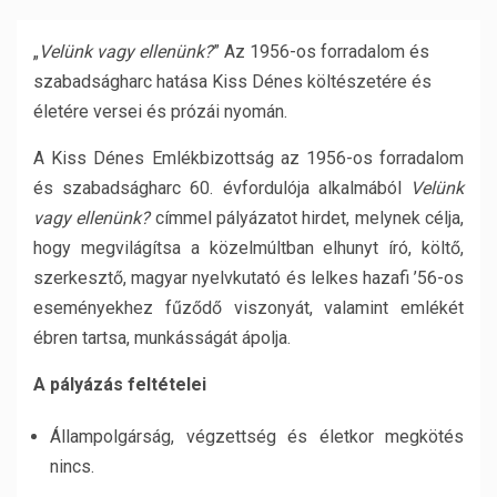
„
Velünk vagy ellenünk?
” Az 1956-os forradalom és
szabadságharc hatása Kiss Dénes költészetére és
életére versei és prózái nyomán.
A Kiss Dénes Emlékbizottság az 1956-os forradalom
és szabadságharc 60. évfordulója alkalmából
Velünk
vagy ellenünk?
címmel pályázatot hirdet, melynek célja,
hogy megvilágítsa a közelmúltban elhunyt író, költő,
szerkesztő, magyar nyelvkutató és lelkes hazafi ’56-os
eseményekhez fűződő viszonyát, valamint emlékét
ébren tartsa, munkásságát ápolja.
A pályázás feltételei
Állampolgárság, végzettség és életkor megkötés
nincs.