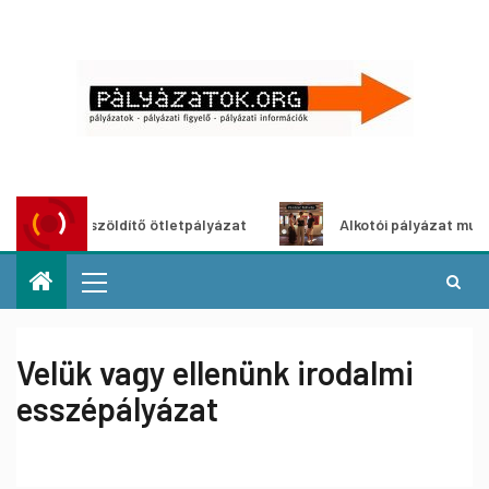
Városzöldítő ötletpályázat
Alkotói pályázat multimédia-k
Velük vagy ellenünk irodalmi
esszépályázat