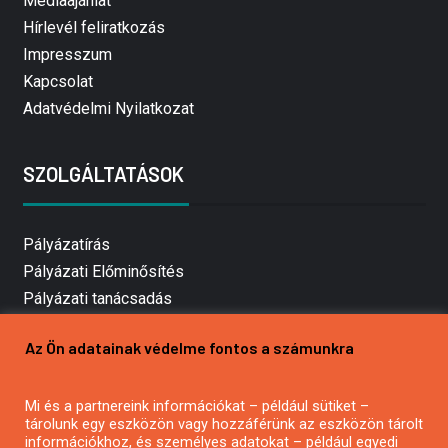
Médiaajánlat
Hírlevél feliratkozás
Impresszum
Kapcsolat
Adatvédelmi Nyilatkozat
SZOLGÁLTATÁSOK
Pályázatírás
Pályázati Előminősítés
Pályázati tanácsadás
Pályázatírás vállalkozásoknak
Az Ön adatainak védelme fontos a számunkra
Mezőgazdasági pályázatírás
Pályázatírás magánszemélyeknek
Mi és a partnereink információkat – például sütiket –
Pályázatírás civil szervezeteknek
tárolunk egy eszközön vagy hozzáférünk az eszközön tárolt
Pályázatírás önkormányzatoknak
információkhoz, és személyes adatokat – például egyedi