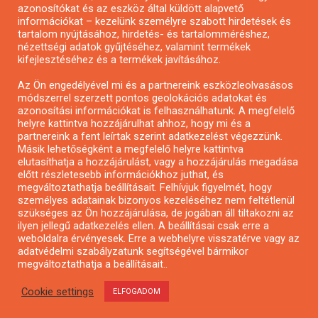
azonosítókat és az eszköz által küldött alapvető
Pályázatfigyelés
információkat – kezelünk személyre szabott hirdetések és
Specifikus pályázatfigyelés vagy hírlevél
tartalom nyújtásához, hirdetés- és tartalomméréshez,
nézettségi adatok gyűjtéséhez, valamint termékek
kifejlesztéséhez és a termékek javításához.
PÁLYÁZATFIGYELŐ
Az Ön engedélyével mi és a partnereink eszközleolvasásos
módszerrel szerzett pontos geolokációs adatokat és
azonosítási információkat is felhasználhatunk. A megfelelő
helyre kattintva hozzájárulhat ahhoz, hogy mi és a
Pályázatok magánszemélyeknek
partnereink a fent leírtak szerint adatkezelést végezzünk.
Pályázatok civil szervezeteknek
Másik lehetőségként a megfelelő helyre kattintva
elutasíthatja a hozzájárulást, vagy a hozzájárulás megadása
Pályázatok vállalkozásoknak
előtt részletesebb információkhoz juthat, és
Önkormányzati pályázatok
megváltoztathatja beállításait. Felhívjuk figyelmét, hogy
személyes adatainak bizonyos kezeléséhez nem feltétlenül
Mezőgazdasági pályázatok
szükséges az Ön hozzájárulása, de jogában áll tiltakozni az
Falusi turizmus pályázatok
ilyen jellegű adatkezelés ellen. A beállításai csak erre a
weboldalra érvényesek. Erre a webhelyre visszatérve vagy az
Napelem pályázatok
adatvédelmi szabályzatunk segítségével bármikor
GINOP pályázatok
megváltoztathatja a beállításait..
Cookie settings
ELFOGADOM
Copyright © All rights reserved.