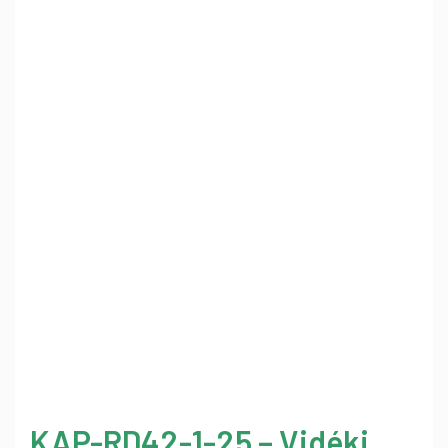
KAP-RD42-1-25 – Vidéki