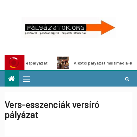
tletpályázat
Alkotói pályázat multimédia-kiállításhoz
Vers-esszenciák versíró
pályázat