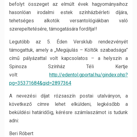
befolyt összeget az elmúlt évek hagyományaihoz
hasonlóan irodalmi estek színházbérleti díjára,
tehetséges alkotók versantológiákban való
szerepeltetésére, támogatására fordítja!!
Legutóbb az 5. Éden Versklub rendezvényét
támogattuk, amely a „Megújulás – Költők szabadsága”
című pályázattal volt kapcsolatos – a helyszín a
Spinoza Színház Téli Kertje
volt:
http://edentol.gportal.hu/gindex.php?
pg=35371684&gid=2897364
A nevezési díjat rózsaszín postai utalványon, a
következő címre lehet elküldeni, legkésőbb a
beküldési határidőig, kérésre számlaszámot is tudunk
adni:
Beri Róbert