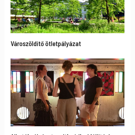
Városzöldítő ötletpályázat