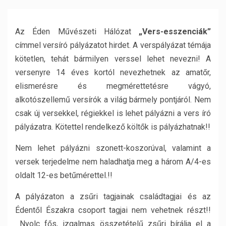
Az Éden Művészeti Hálózat
„Vers-esszenciák”
címmel versíró pályázatot hirdet. A verspályázat témája
kötetlen, tehát bármilyen verssel lehet nevezni!
A
versenyre 14 éves kortól nevezhetnek az amatőr,
elismerésre és megmérettetésre vágyó,
alkotószellemű versírók a világ bármely pontjáról. Nem
csak új versekkel, régiekkel is lehet pályázni a vers író
pályázatra.
Kötettel rendelkező költők is pályázhatnak!!
Nem lehet pályázni szonett-koszorúval, valamint a
versek terjedelme nem haladhatja meg a három A/4-es
oldalt 12-es betűmérettel.!!
A pályázaton a zsűri tagjainak családtagjai és az
Édentől Északra csoport tagjai nem vehetnek részt!!
Nyolc fős, izgalmas összetételű zsűri bírálja el a