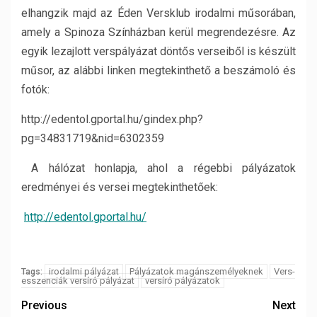
elhangzik majd az Éden Versklub irodalmi műsorában,
amely a Spinoza Színházban kerül megrendezésre. Az
egyik lezajlott verspályázat döntős verseiből is készült
műsor, az alábbi linken megtekinthető a beszámoló és
fotók:
http://edentol.gportal.hu/gindex.php?
pg=34831719&nid=6302359
A hálózat honlapja, ahol a régebbi pályázatok
eredményei és versei megtekinthetőek:
http://edentol.gportal.hu/
irodalmi pályázat
Pályázatok magánszemélyeknek
Vers-
Tags:
esszenciák versíró pályázat
versíró pályázatok
Previous
Next