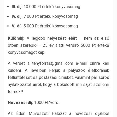
III. díj:
10 000 Ft értékű könyvcsomag
IV. díj:
7 000 Ft értékű könyvcsomag
V. díj:
5 000 Ft értékű könyvcsomag
Különdíj:
A legjobb helyezést elért – nem az első
ötben szereplő – 25 év alatti versíró 5000 Ft értékű
könyvcsomagot kap.
A verset a tenyforras@gmail.com e-mail címre kell
küldeni. A levélben kérjük a pályázók életkorának
feltüntetését és postázási címüket, valamint pár soros
nyilatkozatot arról, hogy a beküldött mű saját szellemi
termék!!
Nevezési díj:
1000 Ft/vers.
Az Éden Művészeti Hálózat a nevezési díjakból