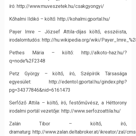
író: http://www.muveszetek.hu/csakgyongyi/
Kőhalmi Ildikó – költő: http://kohalmi.gportal.hu/
Payer Imre – József Attila-díjas költő, esszéista,
irodalomtudós: http://hu.wikipedia.org/wiki/Payer_Imr
Pethes Mária – költő: http://alkoto-haz.hu/?
q=node%2F2348
Petz György – költő, író, Szépírók Társasága
egyesület: http://edentol.gportal.hu/gindex.php?
pg=34377846&nid=6161473
Serfőző Attila – költő, író, festőművész, a Héttorony
irodalmi portál vezetője: http://www.serfozoattila.hu/
Zalán Tibor – költő, író,
dramaturg: http://www.zalan.deltabroker.at/ikreator/zal/c