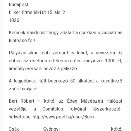
Budapest
II. ker. Érmelléki út 15. als. 2.
1026
Kérnénk mindenkit, hogy adatait a csekken olvashatóan
tüntesse fel!
Pályázni akár több verssel is lehet, a nevezési díj
ebben az esetben értelemszerűen annyiszor 1000 Ft,
amennyi verssel nevez a pályázó.
A legjobbnak ítélt beérkező 50 alkotást a következő
zsűri bírálja el:
Beri Róbert – költő, az Éden Művészeti Hálózat
vezetője, a Comitatus folyóirat főszerkesztő-
helyettese: http://www.poet.hu/user/Bero
Csák Gyöngyi – költő,