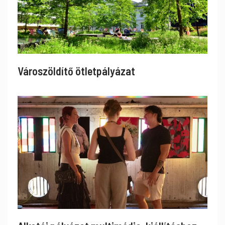
Városzöldítő ötletpályázat