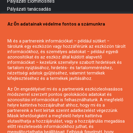
Pályázati Előminősítés
Pályázati tanácsadás
Pályázatírás vállalkozásoknak
Az Ön adatainak védelme fontos a számunkra
Mezőgazdasági pályázatírás
Pályázatírás magánszemélyeknek
Mi és a partnereink információkat – például sütiket –
Pályázatírás civil szervezeteknek
tárolunk egy eszközön vagy hozzáférünk az eszközön tárolt
Pályázatírás önkormányzatoknak
információkhoz, és személyes adatokat – például egyedi
azonosítókat és az eszköz által küldött alapvető
Pályázatfigyelés
információkat – kezelünk személyre szabott hirdetések és
Specifikus pályázatfigyelés vagy hírlevél
tartalom nyújtásához, hirdetés- és tartalomméréshez,
nézettségi adatok gyűjtéséhez, valamint termékek
kifejlesztéséhez és a termékek javításához.
PÁLYÁZATFIGYELŐ
Az Ön engedélyével mi és a partnereink eszközleolvasásos
módszerrel szerzett pontos geolokációs adatokat és
azonosítási információkat is felhasználhatunk. A megfelelő
helyre kattintva hozzájárulhat ahhoz, hogy mi és a
Pályázatok magánszemélyeknek
partnereink a fent leírtak szerint adatkezelést végezzünk.
Pályázatok civil szervezeteknek
Másik lehetőségként a megfelelő helyre kattintva
elutasíthatja a hozzájárulást, vagy a hozzájárulás megadása
Pályázatok vállalkozásoknak
előtt részletesebb információkhoz juthat, és
Önkormányzati pályázatok
megváltoztathatja beállításait. Felhívjuk figyelmét, hogy