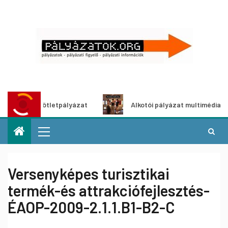
ldítő ötletpályázat
Alkotói pályázat multimédia-kiállítás
Versenyképes turisztikai
termék-és attrakciófejlesztés-
ÉAOP-2009-2.1.1.B1-B2-C