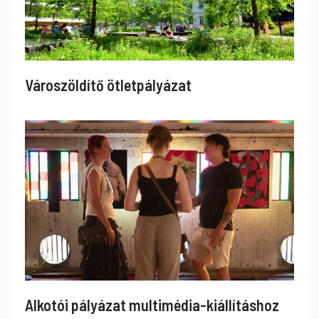
Városzöldítő ötletpályázat
Alkotói pályázat multimédia-kiállításhoz