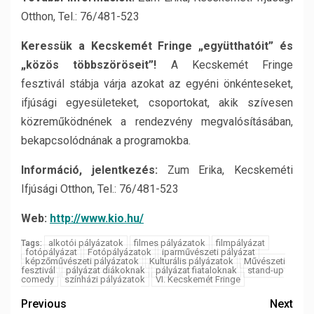
Otthon, Tel.: 76/481-523
Keressük a Kecskemét Fringe „együtthatóit” és
„közös többszöröseit”!
A Kecskemét Fringe
fesztivál stábja várja azokat az egyéni önkénteseket,
ifjúsági egyesületeket, csoportokat, akik szívesen
közreműködnének a rendezvény megvalósításában,
bekapcsolódnának a programokba.
Információ, jelentkezés:
Zum Erika, Kecskeméti
Ifjúsági Otthon, Tel.: 76/481-523
Web
:
http://www.kio.hu/
alkotói pályázatok
filmes pályázatok
filmpályázat
Tags:
fotópályázat
Fotópályázatok
iparművészeti pályázat
képzőművészeti pályázatok
Kulturális pályázatok
Művészeti
fesztivál
pályázat diákoknak
pályázat fiataloknak
stand-up
comedy
színházi pályázatok
VI. Kecskemét Fringe
Previous
Next