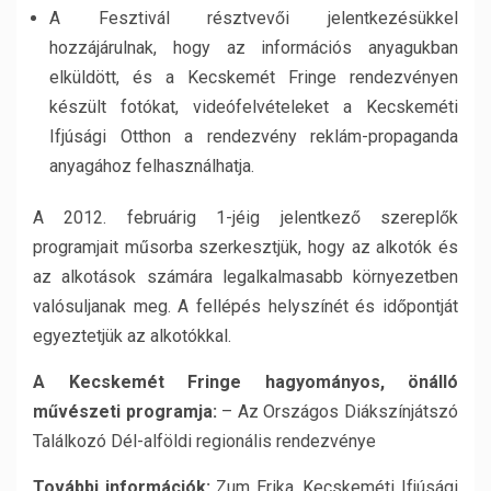
A Fesztivál résztvevői jelentkezésükkel
hozzájárulnak, hogy az információs anyagukban
elküldött, és a Kecskemét Fringe rendezvényen
készült fotókat, videófelvételeket a Kecskeméti
Ifjúsági Otthon a rendezvény reklám-propaganda
anyagához felhasználhatja.
A 2012. februárig 1-jéig jelentkező szereplők
programjait műsorba szerkesztjük, hogy az alkotók és
az alkotások számára legalkalmasabb környezetben
valósuljanak meg. A fellépés helyszínét és időpontját
egyeztetjük az alkotókkal.
A Kecskemét Fringe hagyományos, önálló
művészeti programja:
– Az Országos Diákszínjátszó
Találkozó Dél-alföldi regionális rendezvénye
További információk:
Zum Erika, Kecskeméti Ifjúsági