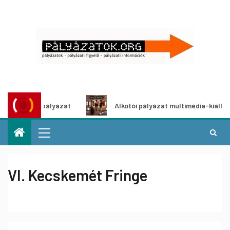
 ötletpályázat
Alkotói pályázat multimédia-kiállításhoz
VI. Kecskemét Fringe