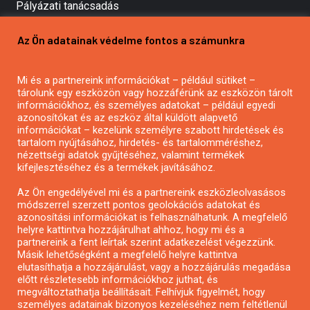
Pályázati tanácsadás
Pályázatírás vállalkozásoknak
Az Ön adatainak védelme fontos a számunkra
Mezőgazdasági pályázatírás
Pályázatírás magánszemélyeknek
Mi és a partnereink információkat – például sütiket –
Pályázatírás civil szervezeteknek
tárolunk egy eszközön vagy hozzáférünk az eszközön tárolt
Pályázatírás önkormányzatoknak
információkhoz, és személyes adatokat – például egyedi
azonosítókat és az eszköz által küldött alapvető
Pályázatfigyelés
információkat – kezelünk személyre szabott hirdetések és
Specifikus pályázatfigyelés vagy hírlevél
tartalom nyújtásához, hirdetés- és tartalomméréshez,
nézettségi adatok gyűjtéséhez, valamint termékek
kifejlesztéséhez és a termékek javításához.
PÁLYÁZATFIGYELŐ
Az Ön engedélyével mi és a partnereink eszközleolvasásos
módszerrel szerzett pontos geolokációs adatokat és
azonosítási információkat is felhasználhatunk. A megfelelő
helyre kattintva hozzájárulhat ahhoz, hogy mi és a
Pályázatok magánszemélyeknek
partnereink a fent leírtak szerint adatkezelést végezzünk.
Pályázatok civil szervezeteknek
Másik lehetőségként a megfelelő helyre kattintva
elutasíthatja a hozzájárulást, vagy a hozzájárulás megadása
Pályázatok vállalkozásoknak
előtt részletesebb információkhoz juthat, és
Önkormányzati pályázatok
megváltoztathatja beállításait. Felhívjuk figyelmét, hogy
személyes adatainak bizonyos kezeléséhez nem feltétlenül
Mezőgazdasági pályázatok