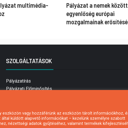
ályázat multimédia-
Pályázat a nemek között
oz
egyenlőség európai
mozgalmainak erősítésé
SZOLGÁLTATÁSOK
Pályázatírás
Pályázati Előminősítés
Pályázati tanácsadás
Pályázatírás vállalkozásoknak
Mezőgazdasági pályázatírás
 egy eszközön vagy hozzáférünk az eszközön tárolt információkhoz, é
által küldött alapvető információkat – kezelünk személyre szabott
Pályázatírás magánszemélyeknek
hez, nézettségi adatok gyűjtéséhez, valamint termékek kifejlesztésé
Pályázatírás civil szervezeteknek