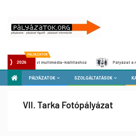
PÁLYÁZATOK
i pályázat multimédia-kiállításhoz
Pályázat a nemek közö
2026
PÁLYÁZATOK
SZOLGÁLTATÁSOK
K
VII. Tarka Fotópályázat