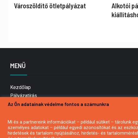
Városzöldítő ötletpályázat
Alkotói p
kiállításh
MENÜ
Kezdőlap
Pályázatírás
Az Ön adatainak védelme fontos a számunkra
Bemutatkozás
Médiaajánlat
Hírlevél feliratkozás
Mi és a partnereink információkat – például sütiket – tárolunk
személyes adatokat – például egyedi azonosítókat és az eszköz 
Impresszum
hirdetések és tartalom nyújtásához, hirdetés- és tartalommérés
Kapcsolat