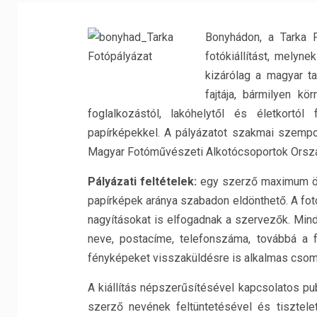
Bonyhádon, a Tarka 
fotókiállítást, mely
kizárólag a magyar t
fajtája, bármilyen k
foglalkozástól, lakóhelytől és életkortól
papírképekkel. A pályázatot szakmai szempo
Magyar Fotóművészeti Alkotócsoportok Ors
Pályázati feltételek:
egy szerző maximum öt 
papírképek aránya szabadon eldönthető. A fo
nagyításokat is elfogadnak a szervezők. Mind
neve, postacíme, telefonszáma, továbbá a 
fényképeket visszaküldésre is alkalmas csoma
A kiállítás népszerűsítésével kapcsolatos pu
szerző nevének feltüntetésével és tisztele