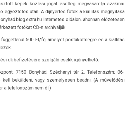
asztott képek közlési jogát esetleg megvásárolja szakmai
ló egyeztetés után. A díjnyertes fotók a kiállítás megnyitása
onyhad.blog.extra.hu Internetes oldalon, ahonnan előzetesen
rkezett fotókat CD-n archiválják.
függetlenül 500 Ft/fő, amelyet postaköltségre és a kiállítás
dezők.
ési díj befizetésére szolgáló csekk igényelhető:
zpont, 7150 Bonyhád, Széchenyi tér 2. Telefonszám: 06-
e kell beküldeni, vagy személyesen beadni. (A művelődési
kor a telefonszám nem él.)