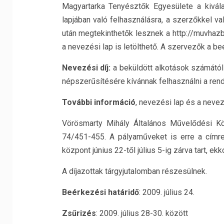
Magyartarka Tenyésztők Egyesülete a kivál
lapjában való felhasználásra, a szerzőkkel va
után megtekinthetők lesznek a http://muvhazb
a nevezési lap is letölthető. A szervezők a beé
Nevezési díj:
a beküldött alkotások számától 
népszerűsítésére kívánnak felhasználni a ren
További információ
, nevezési lap és a nevez
Vörösmarty Mihály Általános Művelődési Kö
74/451-455. A pályaműveket is erre a címr
központ június 22-től július 5-ig zárva tart, ek
A díjazottak tárgyjutalomban részesülnek.
Beérkezési határidő
: 2009. július 24.
Zsűrizés
: 2009. július 28-30. között