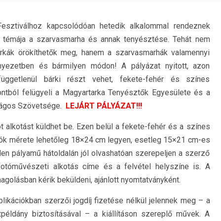
Fesztiválhoz kapcsolódóan hetedik alkalommal rendeznek
nek témája a szarvasmarha és annak tenyésztése. Tehát nem
arkák örökíthetők meg, hanem a szarvasmarhák valamennyi
örnyezetben és bármilyen módon! A pályázat nyitott, azon
 függetlenül bárki részt vehet, fekete-fehér és színes
ntból felügyeli a Magyartarka Tenyésztők Egyesülete és a
zágos Szövetsége.
LEJÁRT PÁLYÁZAT!!!
alkotást küldhet be. Ezen belül a fekete-fehér és a színes
tók mérete lehetőleg 18×24 cm legyen, esetleg 15×21 cm-es
en pályamű hátoldalán jól olvashatóan szerepeljen a szerző
fotóművészeti alkotás címe és a felvétel helyszíne is. A
golásban kérik beküldeni, ajánlott nyomtatványként.
blikációkban szerzői jogdíj fizetése nélkül jelennek meg – a
tpéldány biztosításával – a kiállításon szereplő művek. A