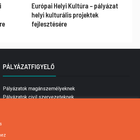
i
Európai Helyi Kultúra – pályázat
helyi kulturális projektek
re
fejlesztésére
PÁLYÁZATFIGYELŐ
Pályázatok magánszemélyeknek
Pályázatok civil szervezeteknek
Pályázatok vállalkozásoknak
Önkormányzati pályázatok
Mezőgazdasági pályázatok
s
Falusi turizmus pályázatok
hez
Napelem pályázatok