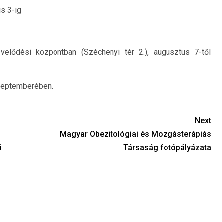
us 3-ig
űvelődési központban (Széchenyi tér 2.), augusztus 7-től
szeptemberében.
Next
Magyar Obezitológiai és Mozgásterápiás
i
Társaság fotópályázata