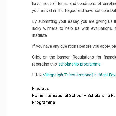
have meet all terms and conditions of enrolme
your arrival in The Hague and have set up a Du
By submitting your essay, you are giving us th
lucky winners to help us with evaluations, 
institute.
If you have any questions before you apply, pl
Click on the banner ‘Regulations for financ
regarding this
scholarship programme
.
LINK:
Világpolgár Talent ösztöndíj a Hágai Eg
Previous
Rome International School – Scholarship F
Programme