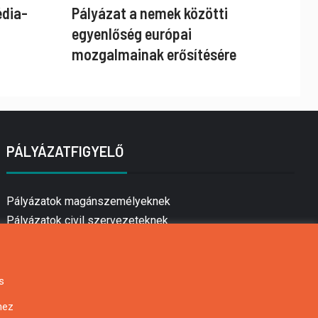
édia-
Pályázat a nemek közötti
egyenlőség európai
mozgalmainak erősítésére
PÁLYÁZATFIGYELŐ
Pályázatok magánszemélyeknek
Pályázatok civil szervezeteknek
Pályázatok vállalkozásoknak
Önkormányzati pályázatok
Mezőgazdasági pályázatok
s
Falusi turizmus pályázatok
hez
Napelem pályázatok