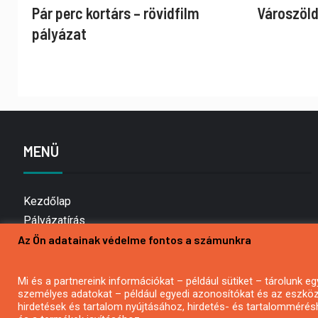
Pár perc kortárs – rövidfilm
Városzöld
pályázat
MENÜ
Kezdőlap
Pályázatírás
Az Ön adatainak védelme fontos a számunkra
Bemutatkozás
Médiaajánlat
Hírlevél feliratkozás
Mi és a partnereink információkat – például sütiket – tárolunk
személyes adatokat – például egyedi azonosítókat és az eszköz 
Impresszum
hirdetések és tartalom nyújtásához, hirdetés- és tartalommérés
Kapcsolat