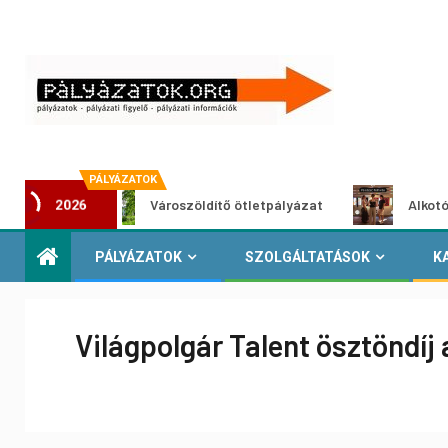
PÁLYÁZATOK
Városzöldítő ötletpályázat
Alkotói pályázat
2026
PÁLYÁZATOK
SZOLGÁLTATÁSOK
K
Világpolgár Talent ösztöndíj