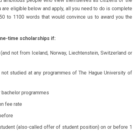
and ambitious people who view themselves as citizens of the
u are eligible below and apply, all you need to do is complete
950 to 1100 words that would convince us to award you the
one-time scholarships if:
and not from Iceland, Norway, Liechtenstein, Switzerland or
ave not studied at any programmes of The Hague University of
our bachelor programmes
ion fee rate
before
tudent (also-called offer of student position) on or before 1