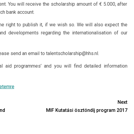
nt. You will receive the scholarship amount of € 5.000, after
tch bank account.
e right to publish it, if we wish so. We will also expect the
and developments regarding the internationalisation of our
ease send an email to talentscholarship@hhs.nl.
ial aid programmes’ and you will find detailed information
yetemre
Next
und
MIF Kutatási ösztöndíj program 2017