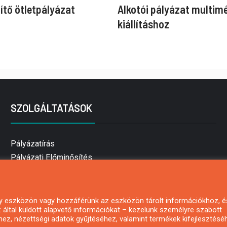
ítő ötletpályázat
Alkotói pályázat multim
kiállításhoz
SZOLGÁLTATÁSOK
Pályázatírás
Pályázati Előminősítés
Pályázati tanácsadás
Pályázatírás vállalkozásoknak
Mezőgazdasági pályázatírás
 egy eszközön vagy hozzáférünk az eszközön tárolt információkhoz, é
által küldött alapvető információkat – kezelünk személyre szabott
Pályázatírás magánszemélyeknek
hez, nézettségi adatok gyűjtéséhez, valamint termékek kifejlesztésé
Pályázatírás civil szervezeteknek