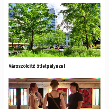
Városzöldítő ötletpályázat