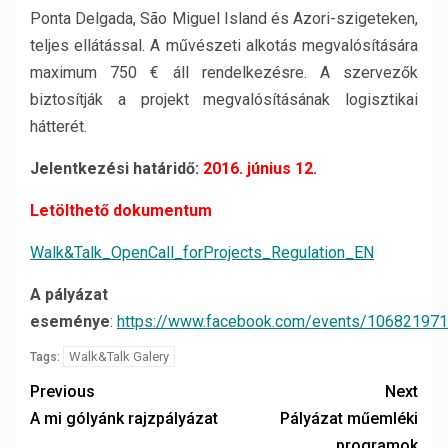
Ponta Delgada, São Miguel Island és Azori-szigeteken,
teljes ellátással. A művészeti alkotás megvalósítására
maximum 750 € áll rendelkezésre. A szervezők
biztosítják a projekt megvalósításának logisztikai
hátterét.
Jelentkezési határidő:
2016. június 12.
Letölthető dokumentum
Walk&Talk_OpenCall_forProjects_Regulation_EN
A pályázat
eseménye
:
https://www.facebook.com/events/10682197
Walk&Talk Galery
Tags:
Previous
Next
A mi gólyánk rajzpályázat
Pályázat műemléki
programok