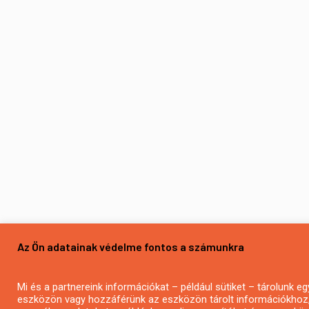
Az Ön adatainak védelme fontos a számunkra
Mi és a partnereink információkat – például sütiket – tárolunk eg
eszközön vagy hozzáférünk az eszközön tárolt információkhoz