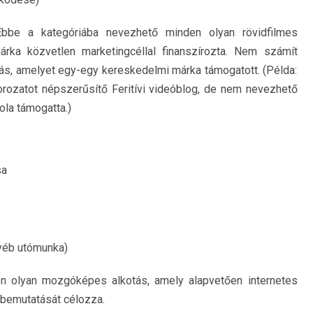
Ebbe a kategóriába nevezhető minden olyan rövidfilmes
márka közvetlen marketingcéllal finanszírozta. Nem számít
ás, amelyet egy-egy kereskedelmi márka támogatott. (Példa:
rozatot népszerűsítő Feritívi videóblog, de nem nevezhető
ola támogatta.)
sa
gyéb utómunka)
n olyan mozgóképes alkotás, amely alapvetően internetes
 bemutatását célozza.