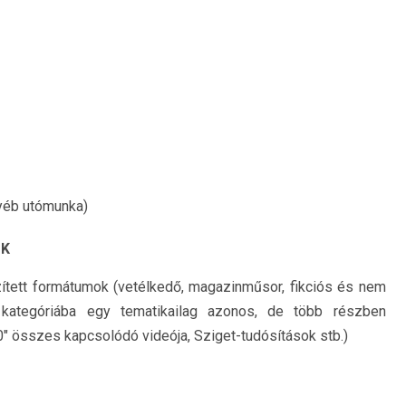
gyéb utómunka)
OK
szített formátumok (vetélkedő, magazinműsor, fikciós és nem
kategóriába egy tematikailag azonos, de több részben
0″ összes kapcsolódó videója, Sziget-tudósítások stb.)