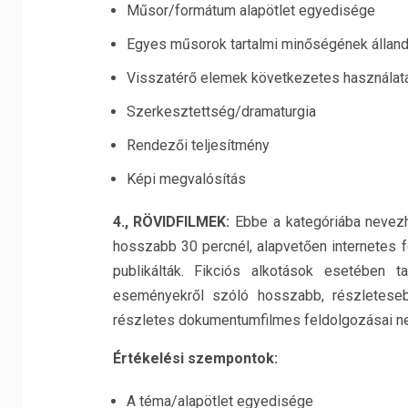
Műsor/formátum alapötlet egyedisége
Egyes műsorok tartalmi minőségének állan
Visszatérő elemek következetes használat
Szerkesztettség/dramaturgia
Rendezői teljesítmény
Képi megvalósítás
4., RÖVIDFILMEK:
Ebbe a kategóriába nevezh
hosszabb 30 percnél, alapvetően internetes f
publikálták. Fikciós alkotások esetében 
eseményekről szóló hosszabb, részleteseb
részletes dokumentumfilmes feldolgozásai n
Értékelési szempontok:
A téma/alapötlet egyedisége