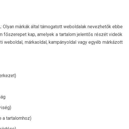
L
: Olyan márkák által támogatott weboldalak nevezhetők ebbe
 főszerepet kap, amelyek a tartalom jelentős részét videók
lati weboldal, márkaoldal, kampányoldal vagy egyéb márkázott
erkezet)
ság
yiség)
e a tartalomhoz)
működése)