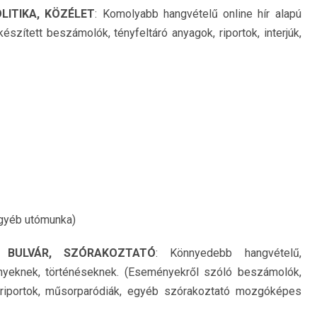
OLITIKA, KÖZÉLET
: Komolyabb hangvételű online hír alapú
észített beszámolók, tényfeltáró anyagok, riportok, interjúk,
egyéb utómunka)
 – BULVÁR, SZÓRAKOZTATÓ
: Könnyedebb hangvételű,
nyeknek, történéseknek. (Eseményekről szóló beszámolók,
s riportok, műsorparódiák, egyéb szórakoztató mozgóképes