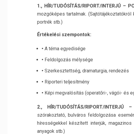
1., HÍR/TUDÓSÍTÁS/RIPORT/INTERJÚ – P
mozgóképes tartalmak. (Sajtótájékoztatókról k
portrék stb.)
Értékelési szempontok:
•
A téma egyedisége
•
Feldolgozás mélysége
•
Szerkesztettség, dramaturgia, rendezés
•
Riporteri teljesítmény
•
Képi megvalósítás (operatőri-, vágói- és 
2., HÍR/TUDÓSÍTÁS/RIPORT/INTERJÚ
szórakoztató, bulváros feldolgozása esemé
hírességekkel készített interjúk, magazino
anyagok stb.)