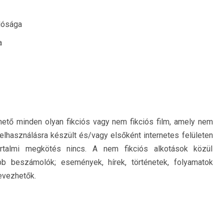
dósága
a
ető minden olyan fikciós vagy nem fikciós film, amely nem
elhasználásra készült és/vagy elsőként internetes felületen
tartalmi megkötés nincs. A nem fikciós alkotások közül
b beszámolók; események, hírek, történetek, folyamatok
evezhetők.