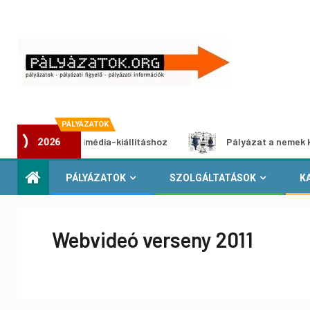
PÁLYÁZATOK
at multimédia-kiállításhoz
Pályázat a nemek közötti egy
2026
PÁLYÁZATOK
SZOLGÁLTATÁSOK
K
Webvideó verseny 2011