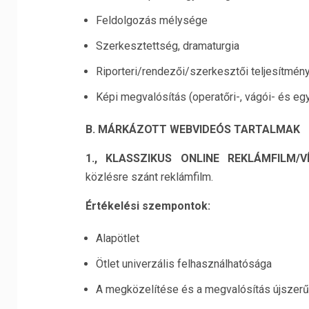
Feldolgozás mélysége
Szerkesztettség, dramaturgia
Riporteri/rendezői/szerkesztői teljesítmén
Képi megvalósítás (operatőri-, vágói- és e
B. MÁRKÁZOTT WEBVIDEÓS TARTALMAK
1., KLASSZIKUS ONLINE REKLÁMFILM/V
közlésre szánt reklámfilm.
Értékelési szempontok:
Alapötlet
Ötlet univerzális felhasználhatósága
A megközelítése és a megvalósítás újszer