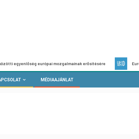
enlőség európai mozgalmainak erősítésére
Európai Helyi K
APCSOLAT
MÉDIAAJÁNLAT