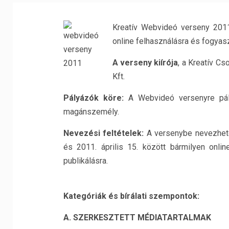
Kreatív Webvideó verseny 201
online felhasználásra és fogyas
A verseny kiírója
, a Kreatív Cs
Kft.
Pályázók köre:
A Webvideó versenyre pály
magánszemély.
Nevezési feltételek:
A versenybe nevezhető
és 2011. április 15. között bármilyen onlin
publikálásra.
Kategóriák és bírálati szempontok:
A. SZERKESZTETT MÉDIATARTALMAK