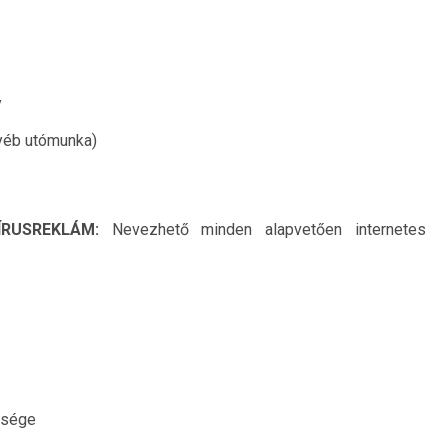
y
gyéb utómunka)
ÍRUSREKLÁM:
Nevezhető minden alapvetően internetes
űsége