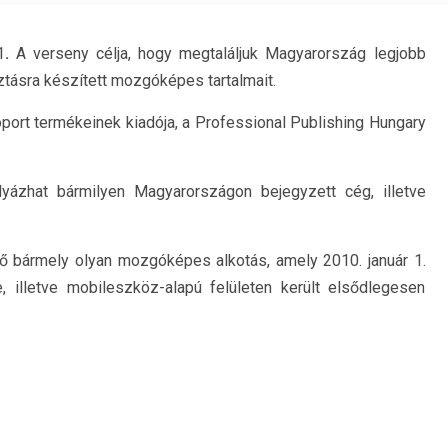
1
.
A verseny célja, hogy megtaláljuk Magyarország legjobb
ztásra készített mozgóképes tartalmait.
oport termékeinek kiadója, a Professional Publishing Hungary
ázhat bármilyen Magyarországon bejegyzett cég, illetve
 bármely olyan mozgóképes alkotás, amely 2010. január 1.
e, illetve mobileszköz-alapú felületen került elsődlegesen