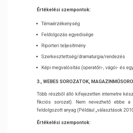
Értékelési szempontok:
Témaérzékenység
Feldolgozás egyedisége
Riporteri teljesítmény
Szerkesztettség/dramaturgia/rendezés
Képi megvalósítás (operatőri-, vágói- és e
3., WEBES SOROZATOK, MAGAZINMŰSOR
Több részből álló kifejezetten internetre ké
fikciós sorozat). Nem nevezhető ebbe a 
feldolgozott anyag (Például „választások 201
Értékelési szempontok: