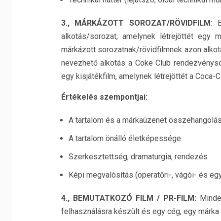
3., MÁRKÁZOTT SOROZAT/RÖVIDFILM
: 
alkotás/sorozat, amelynek létrejöttét egy 
márkázott sorozatnak/rövidfilmnek azon alkot
nevezhető alkotás a Coke Club rendezvényso
egy kisjátékfilm, amelynek létrejöttét a Coca-C
Értékelés szempontjai:
A tartalom és a márkaüzenet összehangolá
A tartalom önálló életképessége
Szerkesztettség, dramaturgia, rendezés
Képi megvalósítás (operatőri-, vágói- és e
4., BEMUTATKOZÓ FILM / PR-FILM:
Minde
felhasználásra készült és egy cég, egy márka