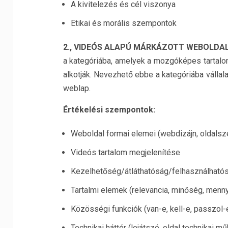
A kivitelezés és cél viszonya
Etikai és morális szempontok
2., VIDEÓS ALAPÚ MÁRKÁZOTT WEBOLDA
a kategóriába, amelyek a mozgóképes tartalom
alkotják. Nevezhető ebbe a kategóriába válla
weblap.
Értékelési szempontok:
Weboldal formai elemei (webdizájn, oldalsz
Videós tartalom megjelenítése
Kezelhetőség/átláthatóság/felhasználható
Tartalmi elemek (relevancia, minőség, menn
Közösségi funkciók (van-e, kell-e, passzol-
Technikai háttér (lejátszó, oldal technikai 