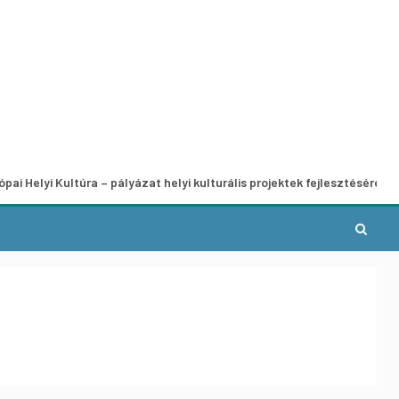
ultúra – pályázat helyi kulturális projektek fejlesztésére
A