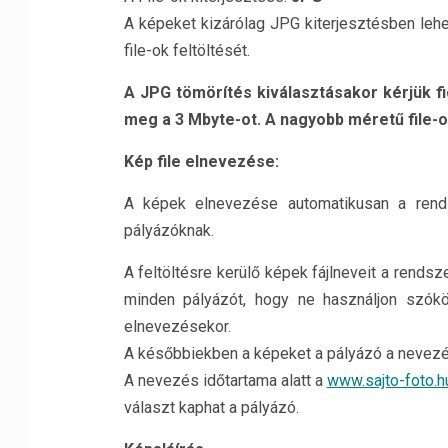
A képeket kizárólag JPG kiterjesztésben lehe
file-ok feltöltését.
A JPG tömörítés kiválasztásakor kérjük f
meg a 3 Mbyte-ot. A nagyobb méretű file-o
Kép file elnevezése:
A képek elnevezése automatikusan a rendsz
pályázóknak.
A feltöltésre kerülő képek fájlneveit a rendsze
minden pályázót, hogy ne használjon szókö
elnevezésekor.
A későbbiekben a képeket a pályázó a nevezés
A nevezés időtartama alatt a
www.sajto-foto.h
választ kaphat a pályázó.