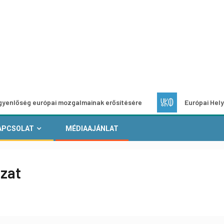
urópai mozgalmainak erősítésére
Európai Helyi Kultúra – p
APCSOLAT
MÉDIAAJÁNLAT
ázat