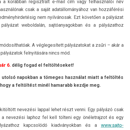
a a korábban regisztrált e-mail cím vagy felhasználói név
lhasználónak csak a saját adatállományához van hozzáférési
redményhirdetésig nem nyilvánosak. Ezt követően a pályázat
a pályázat weboldalán, sajtóanyagokban és a pályázathoz
 módosíthatóak. A véglegesített pályázatokat a zsűri – akár a
t pályázatok felnyitására nincs mód.
uár 6.
délig fogad el feltöltéseket!
az utolsó napokban a tömeges használat miatt a feltöltés
 hogy a feltöltést minél hamarabb kezdje meg.
itöltött nevezési lappal lehet részt venni. Egy pályázó csak
a nevezési laphoz fel kell tölteni egy önéletrajzot és egy
lyázathoz kapcsolódó kiadványokban és a
www.sajto-