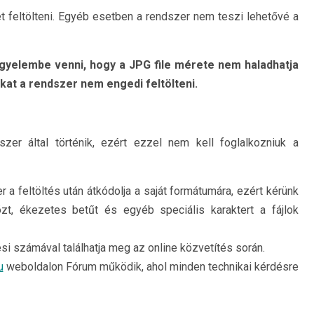
t feltölteni. Egyéb esetben a rendszer nem teszi lehetővé a
igyelembe venni, hogy a JPG file mérete nem haladhatja
kat a rendszer nem engedi feltölteni.
er által történik, ezért ezzel nem kell foglalkozniuk a
r a feltöltés után átkódolja a saját formátumára, ezért kérünk
zt, ékezetes betűt és egyéb speciális karaktert a fájlok
i számával találhatja meg az online közvetítés során.
u
weboldalon Fórum működik, ahol minden technikai kérdésre