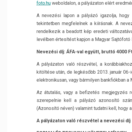
foto.hu
weboldalon, a pályázaton elért eredmén
A nevezési lapon a pályázó igazolja, hogy a
tekintetben megfelelnek a kiírásnak. A neve
rendelkezik a beadott kép eredeti változatáv
levélben értesítést kapjon a Magyar Sajtófotó 
Nevezési díj: ÁFA-val együtt, bruttó 4000 Ft
A pályázaton való részvétel, a korábbiakhoz
kitöltése után, de legkésőbb 2013. január 06-i
elektronikusan, vagy bármilyen bankfiókban
Az átutalás, vagy a befizetés megjegyzés rov
szerepelnie kell a pályázó azonosító szám
(Azonosító néven) valamint tudatni kell, hogy a
A pályázaton való részvétel a nevezési díj