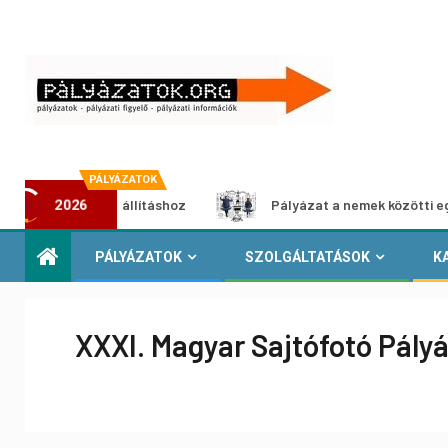
PÁLYÁZATOK
média-kiállításhoz
Pályázat a nemek közötti egyenlőség e
2026
PÁLYÁZATOK
SZOLGÁLTATÁSOK
K
XXXI. Magyar Sajtófotó Pály