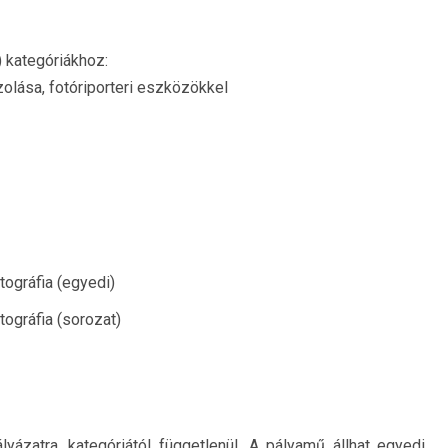
 kategóriákhoz:
lása, fotóriporteri eszközökkel
ográfia (egyedi)
ográfia (sorozat)
ázatra, kategóriától függetlenül. A pályamű állhat egyedi