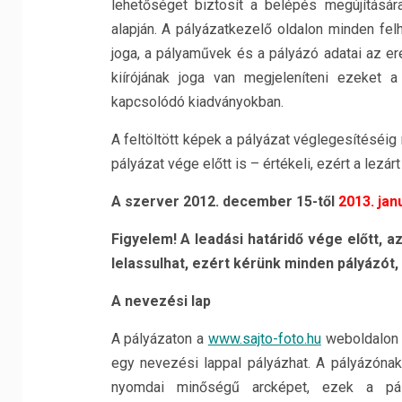
lehetőséget biztosít a belépés megújításár
alapján. A pályázatkezelő oldalon minden fe
joga, a pályaművek és a pályázó adatai az e
kiírójának joga van megjeleníteni ezeket 
kapcsolódó kiadványokban.
A feltöltött képek a pályázat véglegesítéséig
pályázat vége előtt is – értékeli, ezért a lezár
A szerver 2012. december 15-től
2013. jan
Figyelem! A leadási határidő vége előtt, 
lelassulhat, ezért kérünk minden pályázót,
A nevezési lap
A pályázaton a
www.sajto-foto.hu
weboldalon k
egy nevezési lappal pályázhat. A pályázónak 
nyomdai minőségű arcképet, ezek a pá