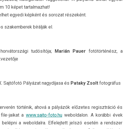
m 10 képet tartalmazhat!
lhet egyedi képként és sorozat részeként.
ós szakemberek bírálják el.
horvátországi tudósítója;
Marián Pauer
fotótörténész, a
kvezetője
XX. Sajtófotó Pályázat nagydíjasa és
Pataky Zsolt
fotográfus
rverén történik, ahová a pályázók előzetes regisztráció és
file-jaikat a
www.sajto-foto.hu
weboldalon. A korábbi évek
belépni a weboldalra. Elfelejtett jelszó esetén a rendszer