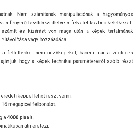
lhatnak. Nem számítanak manipulációnak a hagyományos
és a fényerő beállítása illetve a felvétel közben keletkezett
nak számít és kizárást von maga után a képek tartalmának
 eltávolítása vagy hozzáadása.
ók a feltöltéskor nem nézőképeket, hanem már a végleges
 ajánljuk, hogy a képek technikai paramétereiről szóló részt
eredeti képpel lehet részt venni.
 16 megapixel felbontást.
g a
4000 pixelt.
omatikusan átméretezi.