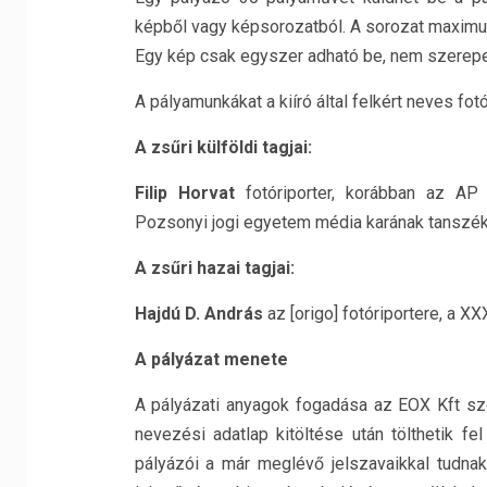
képből vagy képsorozatból. A sorozat maximu
Egy kép csak egyszer adható be, nem szerepe
A pályamunkákat a kiíró által felkért neves fot
A zsűri külföldi tagjai:
Filip Horvat
fotóriporter, korábban az AP 
Pozsonyi jogi egyetem média karának tanszé
A zsűri hazai tagjai:
Hajdú D. András
az [origo] fotóriportere, a X
A pályázat menete
A pályázati anyagok fogadása az EOX Kft sze
nevezési adatlap kitöltése után tölthetik fel 
pályázói a már meglévő jelszavaikkal tudnak 