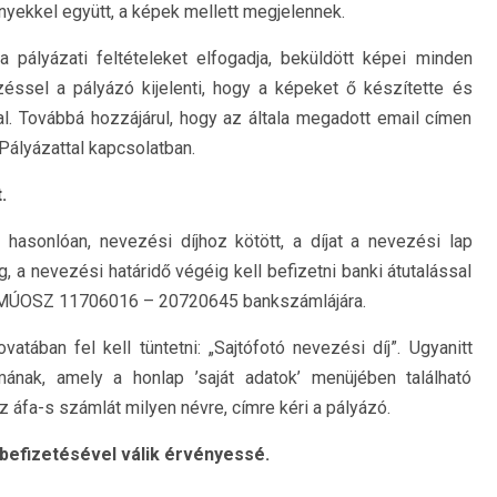
yekkel együtt, a képek mellett megjelennek.
 pályázati feltételeket elfogadja, beküldött képei minden
zéssel a pályázó kijelenti, hogy a képeket ő készítette és
al. Továbbá hozzájárul, hogy az általa megadott email címen
Pályázattal kapcsolatban.
.
 hasonlóan, nevezési díjhoz kötött, a díjat a nevezési lap
g, a nevezési határidő végéig kell befizetni banki átutalással
 a MÚOSZ 11706016 – 20720645 bankszámlájára.
atában fel kell tüntetni: „Sajtófotó nevezési díj”. Ugyanitt
ának, amely a honlap ’saját adatok’ menüjében található
z áfa-s számlát milyen névre, címre kéri a pályázó.
 befizetésével válik érvényessé.