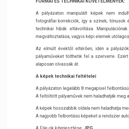
FORMAI ÉS TECHNIKAI KÖVETELMÉNYEK:
A pályázaton manipulált képek nem indu
fotográfiai korrekciók, így a színek, tónusok 
technikai hibák eltávolítása. Manipuláció
megváltoztatása, vagyis képi elemek utólagos
Az elmúlt évektől eltérően, idén a pályáz
pályaműveket tölthetik fel a szerverre. Ezért
alaposan olvassák át.
A képek technikai feltételei
A pályázaton legalább 8 megapixel felbontású 
A feltöltött pályaművek nem haladhatják meg a
A képek hosszabbik oldala nem haladhatja me
A nagyobb felbontású képeket a rendszer aut
A File-ok kiterjesztése:
JPG