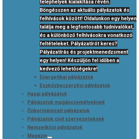
telephelyek kialakítása révén.
Böngésszen az aktuális pályázatok és
felhívások között! Oldalunkon egy helyen
találja meg a legfontosabb tudnivalókat,
és a különböző felhívásokra vonatkozó
feltételeket. Pályázatírót keres?
Pályázatírás és projektmenedzsment
egy helyen! Készüljön fel időben a
kedvező lehetőségekre!
Energetikai pályázatok
Eszközbeszerzési pályázatok
Hazai pályázatok
Pályázatok magánszemélyeknek
Önkormányzati pályázatok
Pályázatok civil szervezeteknek
Nemzetközi pályázatok
Magazin