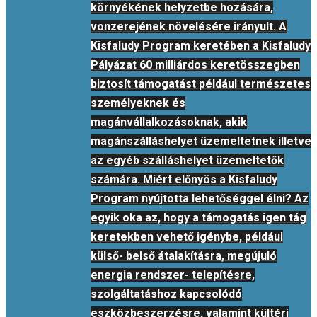
környékének helyzetbe hozására,
vonzerejének növelésére irányult. A
Kisfaludy Program keretében a Kisfaludy
Pályázat 60 milliárdos keretösszegben
biztosít támogatást például természetes
személyeknek és
magánvállalkozásoknak, akik
magánszálláshelyet üzemeltetnek illetve
az egyéb szálláshelyet üzemeltetők
számára. Miért előnyös a Kisfaludy
Program nyújtotta lehetőséggel élni? Az
egyik oka az, hogy a támogatás igen tág
keretekben vehető igénybe, például
külső- belső átalakításra, megújuló
energia rendszer- telepítésre,
szolgáltatáshoz kapcsolódó
eszközbeszerzésre, valamint kültéri