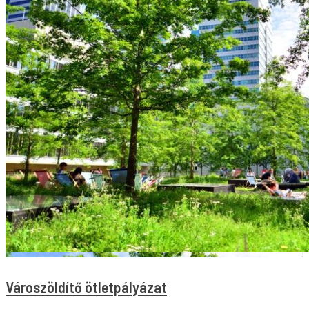
Városzöldítő ötletpályázat