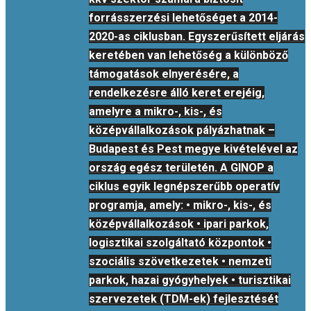
forrásszerzési lehetőséget a 2014-
2020-as ciklusban. Egyszerűsített eljárás
keretében van lehetőség a különböző
támogatások elnyerésére, a
rendelkezésre álló keret erejéig,
amelyre a mikro-, kis-, és
középvállalkozások pályázhatnak –
Budapest és Pest megye kivételével az
ország egész területén. A GINOP a
ciklus egyik legnépszerűbb operatív
programja, amely: • mikro-, kis-, és
középvállalkozások • ipari parkok,
logisztikai szolgáltató központok •
szociális szövetkezetek • nemzeti
parkok, hazai gyógyhelyek • turisztikai
szervezetek (TDM-ek) fejlesztését