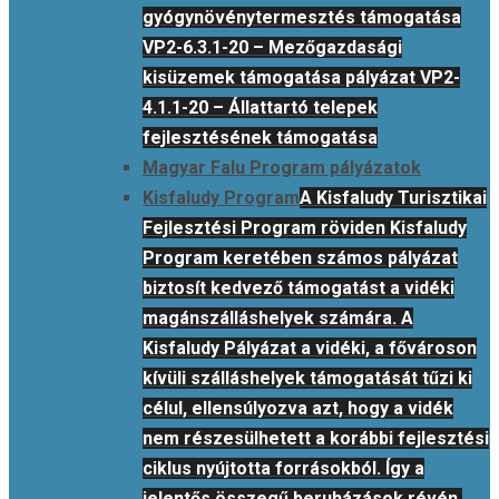
gyógynövénytermesztés támogatása
VP2-6.3.1-20 – Mezőgazdasági
kisüzemek támogatása pályázat VP2-
4.1.1-20 – Állattartó telepek
fejlesztésének támogatása
Magyar Falu Program pályázatok
Kisfaludy Program
A Kisfaludy Turisztikai
Fejlesztési Program röviden Kisfaludy
Program keretében számos pályázat
biztosít kedvező támogatást a vidéki
magánszálláshelyek számára. A
Kisfaludy Pályázat a vidéki, a fővároson
kívüli szálláshelyek támogatását tűzi ki
célul, ellensúlyozva azt, hogy a vidék
nem részesülhetett a korábbi fejlesztési
ciklus nyújtotta forrásokból. Így a
jelentős összegű beruházások révén,