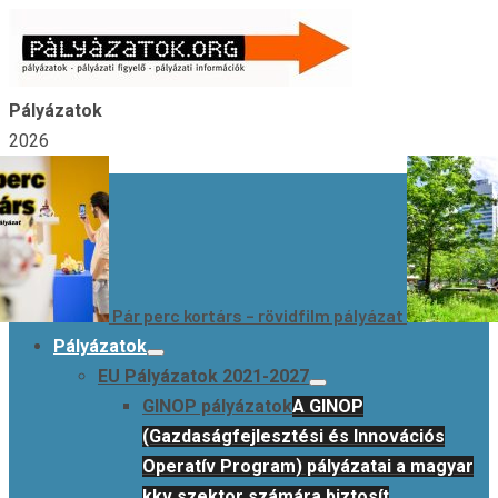
Skip
to
content
Pályázatok
2026
Pár perc kortárs – rövidfilm pályázat
Pályázatok
EU Pályázatok 2021-2027
GINOP pályázatok
A GINOP
(Gazdaságfejlesztési és Innovációs
Operatív Program) pályázatai a magyar
kkv szektor számára biztosít