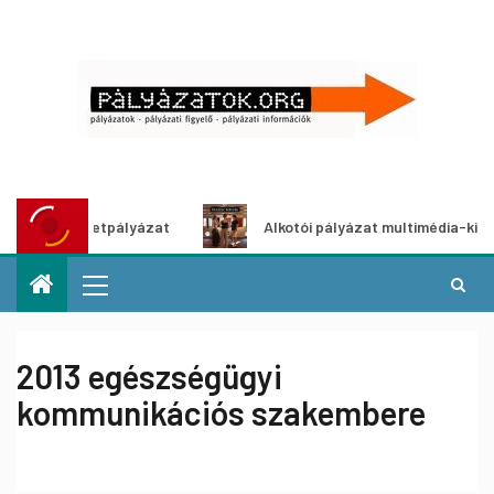
tő ötletpályázat
Alkotói pályázat multimédia-kiállításhoz
2013 egészségügyi
kommunikációs szakembere