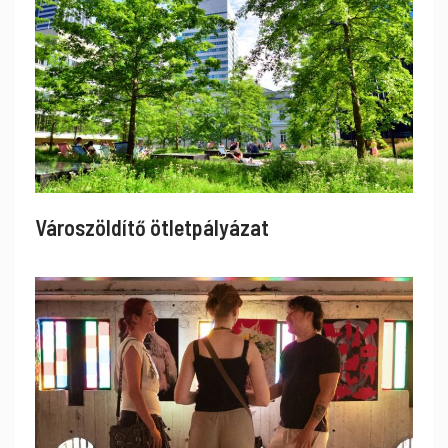
Városzöldítő ötletpályázat