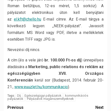
Roman betűtípus, 12-es méret, 1,5 sorköz). A
pályázatot elektronikus úton kell benyújtani
az
el.kft@chello.hu
E-mail címre. Az E-mail tárgya a
következő legyen: ,,NEEK-pályázat”. Javasolt
formátum: MS Word vagy PDF, illetve a mellékletek
esetében TIFF vagy JPG is.
Nevezési díj nincs.
A cím (és a vele járó
br. 100.000 Ft-os díj
) ünnepélyes
átadására a
Marketing, public relations és reklám az
egészségügyben XVII. Országos
Konferencián
kerül sor (Budapest, 2014. február 20-
21.,
www.euuzlet.hu/kommunikacio
).
Díj
Egészségügyi pályázatok
kommunikációs
Tags:
pályázatok
Pályázatok magánszemélyeknek
Previous
Next