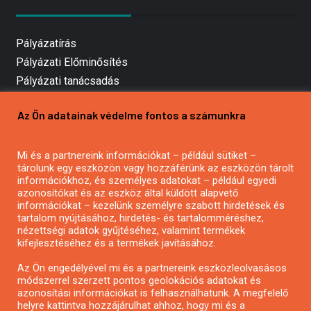
Pályázatírás
Pályázati Előminősítés
Pályázati tanácsadás
Pályázatírás vállalkozásoknak
Az Ön adatainak védelme fontos a számunkra
Mezőgazdasági pályázatírás
Pályázatírás magánszemélyeknek
Mi és a partnereink információkat – például sütiket –
Pályázatírás civil szervezeteknek
tárolunk egy eszközön vagy hozzáférünk az eszközön tárolt
Pályázatírás önkormányzatoknak
információkhoz, és személyes adatokat – például egyedi
azonosítókat és az eszköz által küldött alapvető
Pályázatfigyelés
információkat – kezelünk személyre szabott hirdetések és
Specifikus pályázatfigyelés vagy hírlevél
tartalom nyújtásához, hirdetés- és tartalomméréshez,
nézettségi adatok gyűjtéséhez, valamint termékek
kifejlesztéséhez és a termékek javításához.
PÁLYÁZATFIGYELŐ
Az Ön engedélyével mi és a partnereink eszközleolvasásos
módszerrel szerzett pontos geolokációs adatokat és
azonosítási információkat is felhasználhatunk. A megfelelő
helyre kattintva hozzájárulhat ahhoz, hogy mi és a
Pályázatok magánszemélyeknek