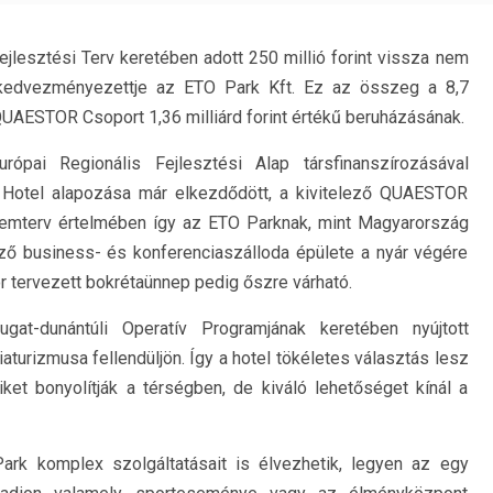
jlesztési Terv keretében adott 250 millió forint vissza nem
 kedvezményezettje az ETO Park Kft. Ez az összeg a 8,7
QUAESTOR Csoport 1,36 milliárd forint értékű beruházásának.
pai Regionális Fejlesztési Alap társfinanszírozásával
Hotel alapozása már elkezdődött, a kivitelező QUAESTOR
ütemterv értelmében így az ETO Parknak, mint Magyarország
ző business- és konferenciaszálloda épülete a nyár végére
or tervezett bokrétaünnep pedig őszre várható.
at-dunántúli Operatív Programjának keretében nyújtott
aturizmusa fellendüljön. Így a hotel tökéletes választás lesz
eiket bonyolítják a térségben, de kiváló lehetőséget kínál a
ark komplex szolgáltatásait is élvezhetik, legyen az egy