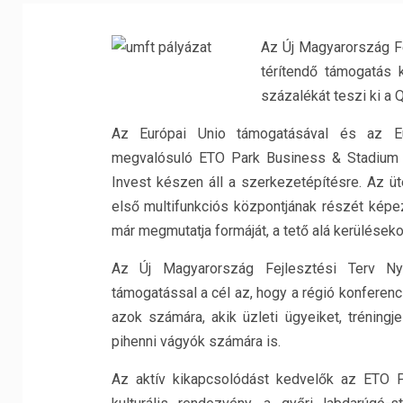
Az Új Magyarország Fe
térítendő támogatás
százalékát teszi ki a 
Az Európai Unio támogatásával és az Euró
megvalósuló ETO Park Business & Stadium 
Invest készen áll a szerkezetépítésre. Az 
első multifunkciós központjának részét képe
már megmutatja formáját, a tető alá kerülések
Az Új Magyarország Fejlesztési Terv Nyug
támogatással a cél az, hogy a régió konferenci
azok számára, akik üzleti ügyeiket, tréningj
pihenni vágyók számára is.
Az aktív kikapcsolódást kedvelők az ETO P