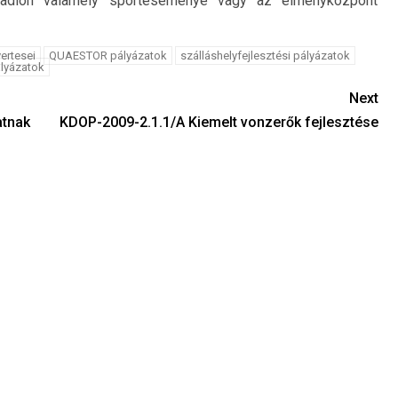
-stadion valamely sporteseménye vagy az élményközpont
ertesei
QUAESTOR pályázatok
szálláshelyfejlesztési pályázatok
lyázatok
Next
atnak
KDOP-2009-2.1.1/A Kiemelt vonzerők fejlesztése