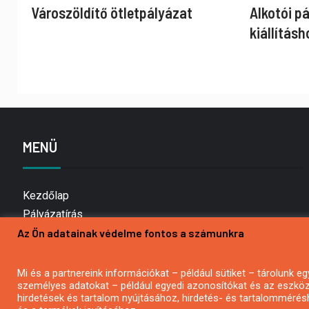
Városzöldítő ötletpályázat
Alkotói p
kiállításh
MENÜ
Kezdőlap
Pályázatírás
Az Ön adatainak védelme fontos a számunkra
Bemutatkozás
Médiaajánlat
Hírlevél feliratkozás
Mi és a partnereink információkat – például sütiket – tárolunk
személyes adatokat – például egyedi azonosítókat és az eszköz 
Impresszum
hirdetések és tartalom nyújtásához, hirdetés- és tartalommérés
Kapcsolat