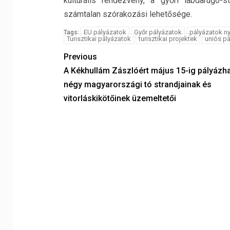
kulturális rendezvény, a győri labdarúgó
számtalan szórakozási lehetősége.
EU pályázatok
Győr pályázatok
pályázatok ny
Tags:
Turisztikai pályázatok
turisztikai projektek
uniós pá
Previous
A Kékhullám Zászlóért május 15-ig pályázh
négy magyarországi tó strandjainak és
vitorláskikötőinek üzemeltetői