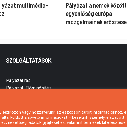
ályázat multimédia-
Pályázat a nemek között
oz
egyenlőség európai
mozgalmainak erősítésé
SZOLGÁLTATÁSOK
Pályázatírás
Pályázati Előminősítés
Pályázati tanácsadás
Pályázatírás vállalkozásoknak
Mezőgazdasági pályázatírás
 egy eszközön vagy hozzáférünk az eszközön tárolt információkhoz, é
által küldött alapvető információkat – kezelünk személyre szabott
Pályázatírás magánszemélyeknek
hez, nézettségi adatok gyűjtéséhez, valamint termékek kifejlesztésé
Pályázatírás civil szervezeteknek