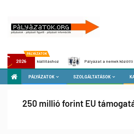
PÁLYÁZATOK
ltimédia-kiállításhoz
Pályázat a nemek közötti egyenlősé
2026
PÁLYÁZATOK
SZOLGÁLTATÁSOK
K
250 millió forint EU támoga