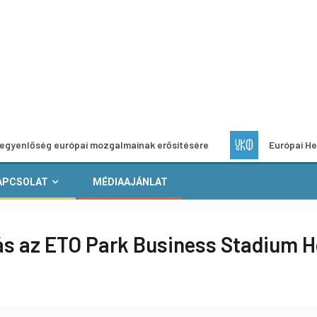
g európai mozgalmainak erősítésére
Európai Helyi Kultúra
APCSOLAT
MÉDIAAJÁNLAT
tás az ETO Park Business Stadium H