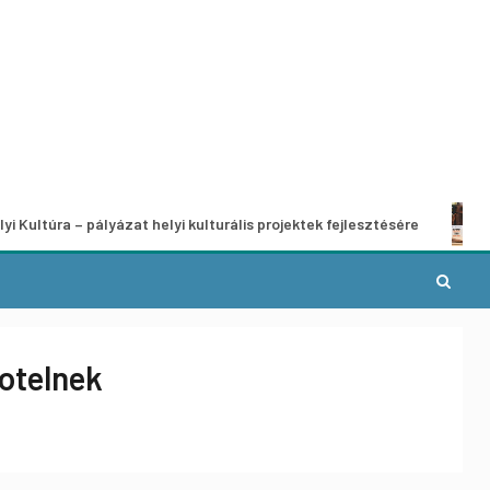
 – pályázat helyi kulturális projektek fejlesztésére
A munka
otelnek