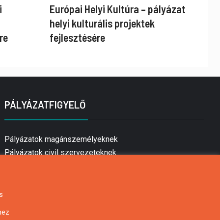
i
Európai Helyi Kultúra – pályázat
helyi kulturális projektek
re
fejlesztésére
PÁLYÁZATFIGYELŐ
Pályázatok magánszemélyeknek
Pályázatok civil szervezeteknek
Pályázatok vállalkozásoknak
Önkormányzati pályázatok
Mezőgazdasági pályázatok
s
Falusi turizmus pályázatok
hez
Napelem pályázatok