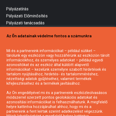
Pályázatírás
Pályázati Előminősítés
Pályázati tanácsadás
Pályázatírás vállalkozásoknak
Az Ön adatainak védelme fontos a számunkra
Mezőgazdasági pályázatírás
Pályázatírás magánszemélyeknek
Mi és a partnereink információkat – például sütiket –
Pályázatírás civil szervezeteknek
tárolunk egy eszközön vagy hozzáférünk az eszközön tárolt
Pályázatírás önkormányzatoknak
információkhoz, és személyes adatokat – például egyedi
azonosítókat és az eszköz által küldött alapvető
Pályázatfigyelés
információkat – kezelünk személyre szabott hirdetések és
Specifikus pályázatfigyelés vagy hírlevél
tartalom nyújtásához, hirdetés- és tartalomméréshez,
nézettségi adatok gyűjtéséhez, valamint termékek
kifejlesztéséhez és a termékek javításához.
PÁLYÁZATFIGYELŐ
Az Ön engedélyével mi és a partnereink eszközleolvasásos
módszerrel szerzett pontos geolokációs adatokat és
azonosítási információkat is felhasználhatunk. A megfelelő
helyre kattintva hozzájárulhat ahhoz, hogy mi és a
Pályázatok magánszemélyeknek
partnereink a fent leírtak szerint adatkezelést végezzünk.
Pályázatok civil szervezeteknek