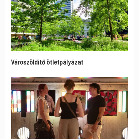
Városzöldítő ötletpályázat