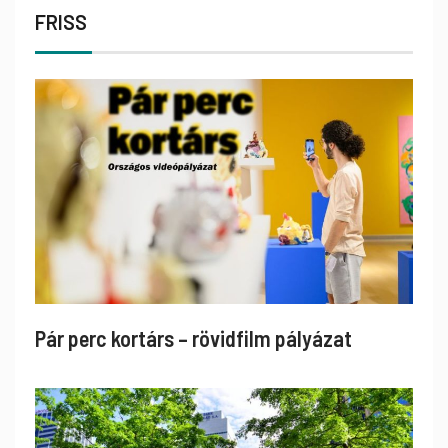
FRISS
Pár perc kortárs – rövidfilm pályázat