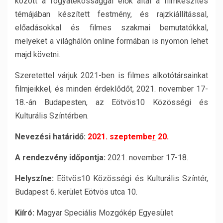
között a fogyatékossággal élők által a filmkészítés
témájában készített festmény, és rajzkiállítással,
előadásokkal és filmes szakmai bemutatókkal,
melyeket a világhálón online formában is nyomon lehet
majd követni.
Szeretettel várjuk 2021-ben is filmes alkotótársainkat
filmjeikkel, és minden érdeklődőt, 2021. november 17-
18.-án Budapesten, az Eötvös10 Közösségi és
Kulturális Színtérben.
Nevezési határidő:
2021. szeptembe
r
20.
A rendezvény időpontja:
2021. november 17-18.
Helyszíne:
Eötvös10 Közösségi és Kulturális Színtér,
Budapest 6. kerület Eötvös utca 10.
Kiíró:
Magyar Speciális Mozgókép Egyesület