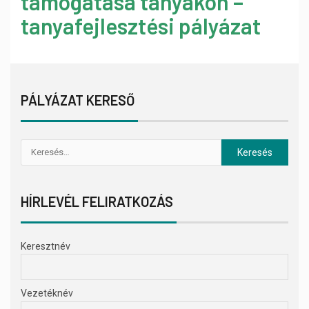
támogatása tanyákon –
tanyafejlesztési pályázat
PÁLYÁZAT KERESŐ
HÍRLEVÉL FELIRATKOZÁS
Keresztnév
Vezetéknév