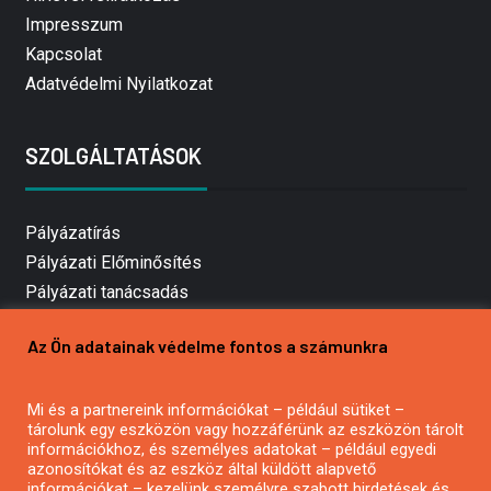
Impresszum
Kapcsolat
Adatvédelmi Nyilatkozat
SZOLGÁLTATÁSOK
Pályázatírás
Pályázati Előminősítés
Pályázati tanácsadás
Pályázatírás vállalkozásoknak
Az Ön adatainak védelme fontos a számunkra
Mezőgazdasági pályázatírás
Pályázatírás magánszemélyeknek
Pályázatírás civil szervezeteknek
Mi és a partnereink információkat – például sütiket –
tárolunk egy eszközön vagy hozzáférünk az eszközön tárolt
Pályázatírás önkormányzatoknak
információkhoz, és személyes adatokat – például egyedi
Pályázatfigyelés
azonosítókat és az eszköz által küldött alapvető
információkat – kezelünk személyre szabott hirdetések és