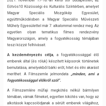
2021. november 17-18.-án kerül sor Budapesten, az
Eötvös10 Közösségi és Kulturális Színtérben, amelyet
Magyar Speciális Mozgókép Egyesület,
együttműködésben a Magyar Speciális Művészeti
Műhely Egyesülettel már 7. alkalommal rendez meg. Az
egyetlen olyan tematikus filmes rendezvény
Magyarországon, amely a fogyatékosság témájában
teszi közzé felhívásait.
A kezdeményezés célja
, a fogyatékossággal élő
emberek által (és róluk) készített képsorok történetek
bemutatása, amelyekből bárki erőt, hitet és élni akarást
meríthet. A Filmszemle jelmondata
„minden, ami a
fogyatékossággal élőkről szól”.
A Filmszemlére műfaji megkötés nélkül bármilyen
témában, várnak filmeket, egyetlen kikötés van, hogy az
alkotások kapcsolódjanak a sérült emberek világához,