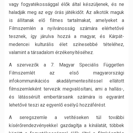
vagy fogyatékossággal élők által készüljenek, és ne
haladják meg az egy órás játékidőt. Az alkotók maguk
is állítanak elő filmes tartalmakat, amelyeket a
Filmszemlén a nyilvánosság számára elérhetővé
tesznek, így járulva hozzá a magyar, és Kárpát-
medencei kulturális élet színesebbé tételéhez,
valamint a társadalom érzékenyítéséhez.
A szervezők a 7. Magyar Speciális Független
Filmszemlét az első magyarországi
infokommunikációs akadálymentesítéssel ellátott
filmszemleként tervezik megvalósítani, ami a hallás-,
és látássérült embertársaink számára is egyaránt
lehetővé teszi az egyenlő esélyű hozzáférést.
A seregszemle a vetítéseken túl további
kísérőrendezvényekkel gazdagítja a kínálatát, többek