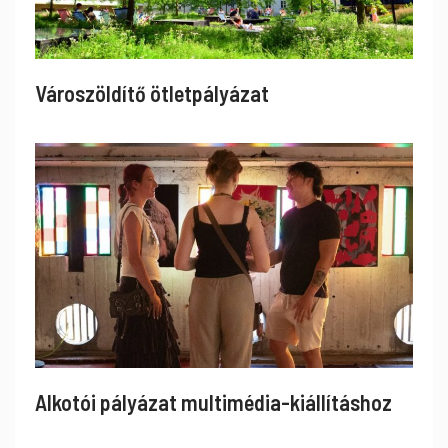
Városzöldítő ötletpályázat
Alkotói pályázat multimédia-kiállításhoz