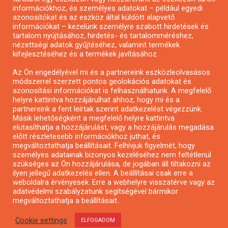
Pályázatírás önkormányzatoknak
információkhoz, és személyes adatokat – például egyedi
azonosítókat és az eszköz által küldött alapvető
Pályázatfigyelés
információkat – kezelünk személyre szabott hirdetések és
Specifikus pályázatfigyelés vagy hírlevél
tartalom nyújtásához, hirdetés- és tartalomméréshez,
nézettségi adatok gyűjtéséhez, valamint termékek
kifejlesztéséhez és a termékek javításához.
PÁLYÁZATFIGYELŐ
Az Ön engedélyével mi és a partnereink eszközleolvasásos
módszerrel szerzett pontos geolokációs adatokat és
azonosítási információkat is felhasználhatunk. A megfelelő
helyre kattintva hozzájárulhat ahhoz, hogy mi és a
Pályázatok magánszemélyeknek
partnereink a fent leírtak szerint adatkezelést végezzünk.
Pályázatok civil szervezeteknek
Másik lehetőségként a megfelelő helyre kattintva
elutasíthatja a hozzájárulást, vagy a hozzájárulás megadása
Pályázatok vállalkozásoknak
előtt részletesebb információkhoz juthat, és
Önkormányzati pályázatok
megváltoztathatja beállításait. Felhívjuk figyelmét, hogy
személyes adatainak bizonyos kezeléséhez nem feltétlenül
Mezőgazdasági pályázatok
szükséges az Ön hozzájárulása, de jogában áll tiltakozni az
Falusi turizmus pályázatok
ilyen jellegű adatkezelés ellen. A beállításai csak erre a
weboldalra érvényesek. Erre a webhelyre visszatérve vagy az
Napelem pályázatok
adatvédelmi szabályzatunk segítségével bármikor
GINOP pályázatok
megváltoztathatja a beállításait..
Cookie settings
ELFOGADOM