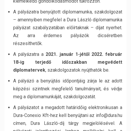
kiemelkedő gondolkodásmódot tükrözzön.
A pályázatra benyújtott diplomamunka, szakdolgozat
– amennyiben megfelel a Dura László diplomamunka
pályázat szabályzatában előírtaknak – díjat nyerhet.
Az arra érdemes pályázók dicséretben
részesíthetők.
A pályázatra a
2021. január 1-jétől 2022. február
18-ig terjedő időszakban megvédett
diplomatervek
, szakdolgozatok nyújthatók be.
A pályázó a benyújtás időpontjáig zárja le az adott
képzési szintnek megfelelő tanulmányait, és védje
meg a diplomamunkáját, szakdolgozatát.
A pályázatot a megadott határidőig elektronikusan a
Dura-Conexio Kft-hez kell benyújtani az info@dura.hu
címen, Dura László-díj tárgy megjelölésével. A