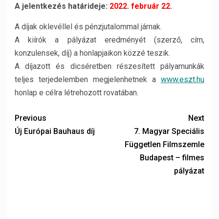
A jelentkezés határideje:
2022. február 22.
A díjak oklevéllel és pénzjutalommal járnak.
A kiírók a pályázat eredményét (szerző, cím,
konzulensek, díj) a honlapjaikon közzé teszik.
A díjazott és dicséretben részesített pályamunkák
teljes terjedelemben megjelenhetnek a
www.eszt.hu
honlap e célra létrehozott rovatában.
Previous
Next
Új Európai Bauhaus díj
7. Magyar Speciális
Független Filmszemle
Budapest – filmes
pályázat