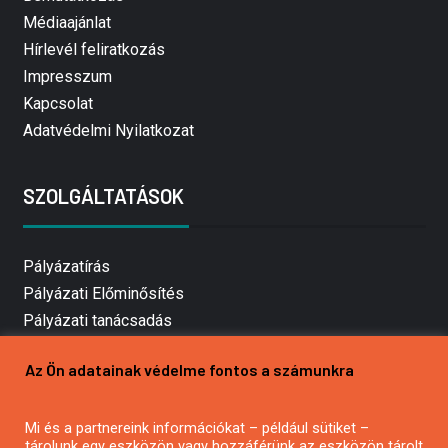
Médiaajánlat
Hírlevél feliratkozás
Impresszum
Kapcsolat
Adatvédelmi Nyilatkozat
SZOLGÁLTATÁSOK
Pályázatírás
Pályázati Előminősítés
Pályázati tanácsadás
Pályázatírás vállalkozásoknak
Az Ön adatainak védelme fontos a számunkra
Mezőgazdasági pályázatírás
Pályázatírás magánszemélyeknek
Mi és a partnereink információkat – például sütiket –
Pályázatírás civil szervezeteknek
tárolunk egy eszközön vagy hozzáférünk az eszközön tárolt