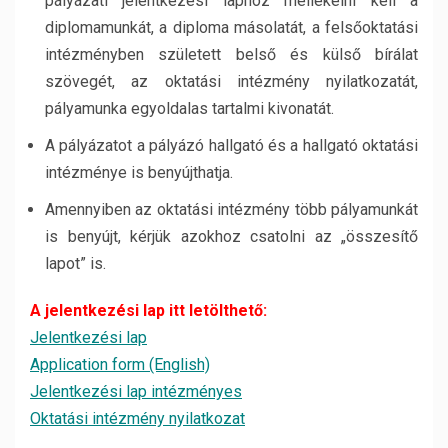
pályázati jelentkezési laphoz mellékelni kell a
diplomamunkát, a diploma másolatát, a felsőoktatási
intézményben született belső és külső bírálat
szövegét, az oktatási intézmény nyilatkozatát,
pályamunka egyoldalas tartalmi kivonatát.
A pályázatot a pályázó hallgató és a hallgató oktatási
intézménye is benyújthatja.
Amennyiben az oktatási intézmény több pályamunkát
is benyújt, kérjük azokhoz csatolni az „összesítő
lapot” is.
A jelentkezési lap itt letölthető:
Jelentkezési lap
Application form (English)
Jelentkezési lap intézményes
Oktatási intézmény nyilatkozat