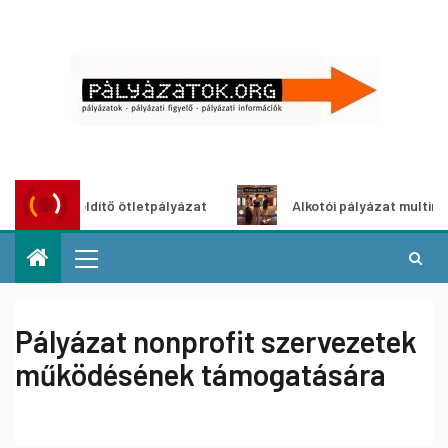
oszöldítő ötletpályázat
Alkotói pályázat multimédia-kiál
Pályázat nonprofit szervezetek
működésének támogatására