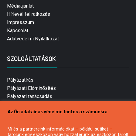
Médiaajánlat
Hírlevél feliratkozás
Impresszum
Kapcsolat
Adatvédelmi Nyilatkozat
SZOLGÁLTATÁSOK
Pályázatírás
Pályázati Előminősítés
Pályázati tanácsadás
Pályázatírás vállalkozásoknak
Az Ön adatainak védelme fontos a számunkra
Mezőgazdasági pályázatírás
Pályázatírás magánszemélyeknek
Pályázatírás civil szervezeteknek
Mi és a partnereink információkat – például sütiket –
tárolunk egy eszközön vagy hozzáférünk az eszközön tárolt