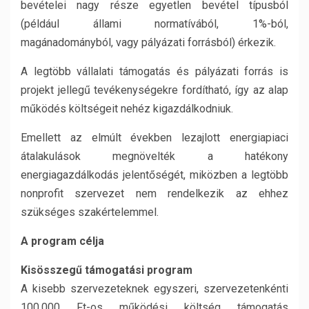
bevételei nagy része egyetlen bevétel típusból
(például állami normatívából, 1%-ból,
magánadományból, vagy pályázati forrásból) érkezik.
A legtöbb vállalati támogatás és pályázati forrás is
projekt jellegű tevékenységekre fordítható, így az alap
működés költségeit nehéz kigazdálkodniuk.
Emellett az elmúlt években lezajlott energiapiaci
átalakulások megnövelték a hatékony
energiagazdálkodás jelentőségét, miközben a legtöbb
nonprofit szervezet nem rendelkezik az ehhez
szükséges szakértelemmel.
A program célja
Kisösszegű támogatási program
A kisebb szervezeteknek egyszeri, szervezetenkénti
100.000 Ft-os működési költség támogatás