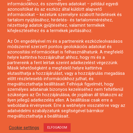
Pályázatírás önkormányzatoknak
információkhoz, és személyes adatokat – például egyedi
Pályázatfigyelés
azonosítókat és az eszköz által küldött alapvető
információkat – kezelünk személyre szabott hirdetések és
Specifikus pályázatfigyelés vagy hírlevél
tartalom nyújtásához, hirdetés- és tartalomméréshez,
nézettségi adatok gyűjtéséhez, valamint termékek
kifejlesztéséhez és a termékek javításához.
PÁLYÁZATFIGYELŐ
Az Ön engedélyével mi és a partnereink eszközleolvasásos
módszerrel szerzett pontos geolokációs adatokat és
azonosítási információkat is felhasználhatunk. A megfelelő
helyre kattintva hozzájárulhat ahhoz, hogy mi és a
Pályázatok magánszemélyeknek
partnereink a fent leírtak szerint adatkezelést végezzünk.
Pályázatok civil szervezeteknek
Másik lehetőségként a megfelelő helyre kattintva
elutasíthatja a hozzájárulást, vagy a hozzájárulás megadása
Pályázatok vállalkozásoknak
előtt részletesebb információkhoz juthat, és
Önkormányzati pályázatok
megváltoztathatja beállításait. Felhívjuk figyelmét, hogy
személyes adatainak bizonyos kezeléséhez nem feltétlenül
Mezőgazdasági pályázatok
szükséges az Ön hozzájárulása, de jogában áll tiltakozni az
Falusi turizmus pályázatok
ilyen jellegű adatkezelés ellen. A beállításai csak erre a
weboldalra érvényesek. Erre a webhelyre visszatérve vagy az
Napelem pályázatok
adatvédelmi szabályzatunk segítségével bármikor
GINOP pályázatok
megváltoztathatja a beállításait..
Cookie settings
ELFOGADOM