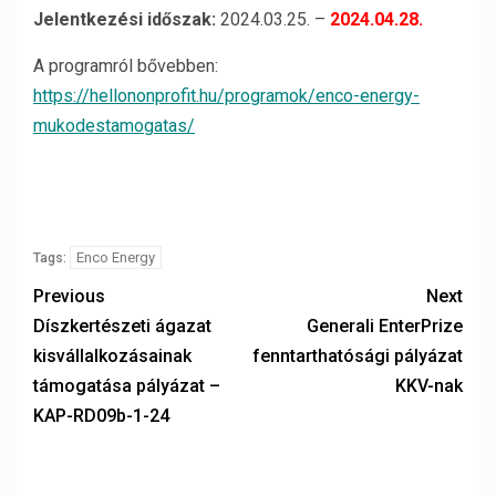
Jelentkezési időszak:
2024.03.25. –
2024.04.28.
A programról bővebben:
https://hellononprofit.hu/programok/enco-energy-
mukodestamogatas/
Enco Energy
Tags:
Previous
Next
Díszkertészeti ágazat
Generali EnterPrize
kisvállalkozásainak
fenntarthatósági pályázat
támogatása pályázat –
KKV-nak
KAP-RD09b-1-24