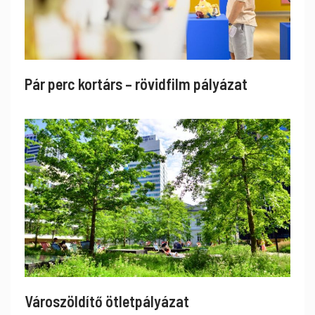
Pár perc kortárs – rövidfilm pályázat
Városzöldítő ötletpályázat