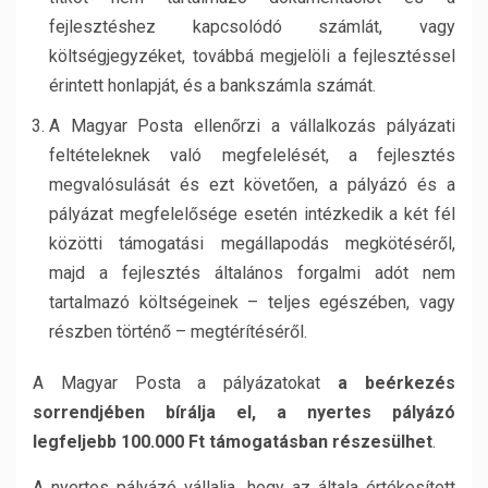
fejlesztéshez kapcsolódó számlát, vagy
költségjegyzéket, továbbá megjelöli a fejlesztéssel
érintett honlapját, és a bankszámla számát.
A Magyar Posta ellenőrzi a vállalkozás pályázati
feltételeknek való megfelelését, a fejlesztés
megvalósulását és ezt követően, a pályázó és a
pályázat megfelelősége esetén intézkedik a két fél
közötti támogatási megállapodás megkötéséről,
majd a fejlesztés általános forgalmi adót nem
tartalmazó költségeinek – teljes egészében, vagy
részben történő – megtérítéséről.
A Magyar Posta a pályázatokat
a beérkezés
sorrendjében bírálja el, a nyertes pályázó
legfeljebb 100.000 Ft támogatásban részesülhet
.
A nyertes pályázó vállalja, hogy az általa értékesített