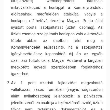
kifejlesztett) webshopmotort használó
mikrovállalkozás a honlapját a Kormányrendelet
előírásainak megfelelően átalakítja, vagyis a
honlapon elérhetővé teszi a Magyar Posta által
nyújtott postai szolgáltatást (üzleti csomag). Az
üzleti csomag szolgáltatás honlapon való elérhetővé
tétele abban az esetben felel meg a
Kormányrendelet előírásainak, ha a szolgáltatás
igénybevételéhez kapcsolódó díj és az egyéb
szállítási feltételek a Magyar Postával a tárgyban
megkötött egyedi szerződésben foglaltakhoz
igazodnak.
Az 1. pont szerinti fejlesztést megvalósító
vállalkozás írásos formában (vagyis cégszerűen
aláírt nyilatkozatban) jelentkezik a pályázatra,
jelentkezésében csatolja a fejlesztésről szóló, üzleti
titkot nem tartalmazó dokumentációt és a