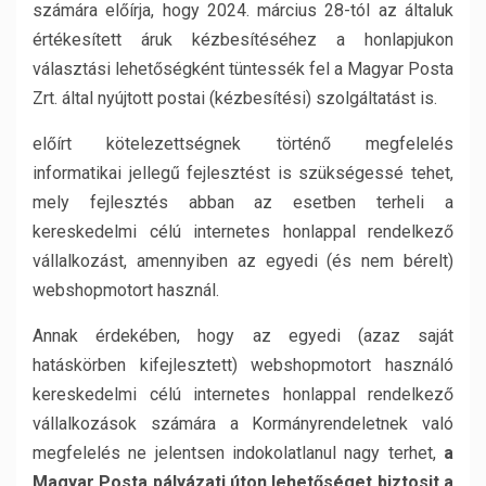
számára előírja, hogy 2024. március 28-tól az általuk
értékesített áruk kézbesítéséhez a honlapjukon
választási lehetőségként tüntessék fel a Magyar Posta
Zrt. által nyújtott postai (kézbesítési) szolgáltatást is.
előírt kötelezettségnek történő megfelelés
informatikai jellegű fejlesztést is szükségessé tehet,
mely fejlesztés abban az esetben terheli a
kereskedelmi célú internetes honlappal rendelkező
vállalkozást, amennyiben az egyedi (és nem bérelt)
webshopmotort használ.
Annak érdekében, hogy az egyedi (azaz saját
hatáskörben kifejlesztett) webshopmotort használó
kereskedelmi célú internetes honlappal rendelkező
vállalkozások számára a Kormányrendeletnek való
megfelelés ne jelentsen indokolatlanul nagy terhet,
a
Magyar Posta pályázati úton lehetőséget biztosit a