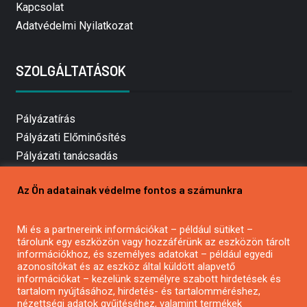
Kapcsolat
Adatvédelmi Nyilatkozat
SZOLGÁLTATÁSOK
Pályázatírás
Pályázati Előminősítés
Pályázati tanácsadás
Pályázatírás vállalkozásoknak
Az Ön adatainak védelme fontos a számunkra
Mezőgazdasági pályázatírás
Pályázatírás magánszemélyeknek
Pályázatírás civil szervezeteknek
Mi és a partnereink információkat – például sütiket –
tárolunk egy eszközön vagy hozzáférünk az eszközön tárolt
Pályázatírás önkormányzatoknak
információkhoz, és személyes adatokat – például egyedi
Pályázatfigyelés
azonosítókat és az eszköz által küldött alapvető
információkat – kezelünk személyre szabott hirdetések és
Specifikus pályázatfigyelés vagy hírlevél
tartalom nyújtásához, hirdetés- és tartalomméréshez,
nézettségi adatok gyűjtéséhez, valamint termékek