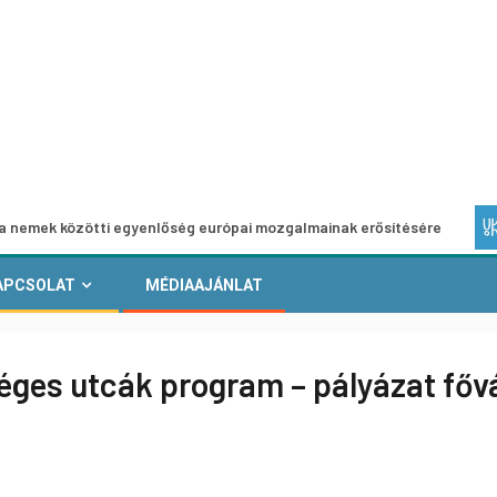
zötti egyenlőség európai mozgalmainak erősítésére
Európ
APCSOLAT
MÉDIAAJÁNLAT
éges utcák program – pályázat fő