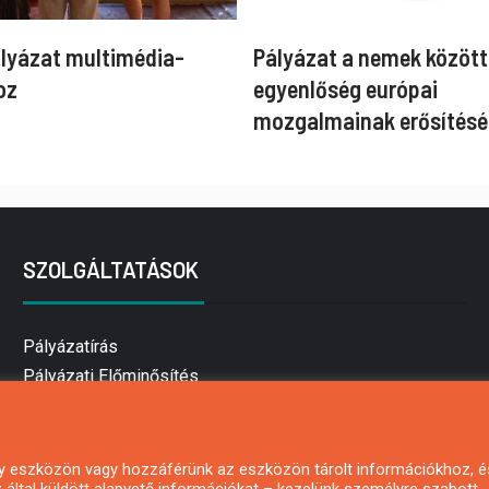
ályázat multimédia-
Pályázat a nemek között
oz
egyenlőség európai
mozgalmainak erősítésé
SZOLGÁLTATÁSOK
Pályázatírás
Pályázati Előminősítés
Pályázati tanácsadás
Pályázatírás vállalkozásoknak
Mezőgazdasági pályázatírás
 egy eszközön vagy hozzáférünk az eszközön tárolt információkhoz, é