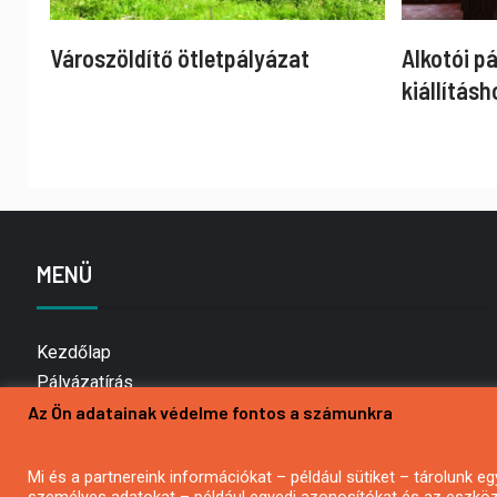
Városzöldítő ötletpályázat
Alkotói p
kiállításh
MENÜ
Kezdőlap
Pályázatírás
Az Ön adatainak védelme fontos a számunkra
Bemutatkozás
Médiaajánlat
Hírlevél feliratkozás
Mi és a partnereink információkat – például sütiket – tárolunk