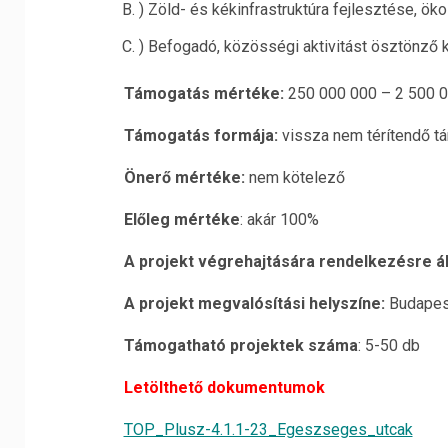
) Zöld- és kékinfrastruktúra fejlesztése, ö
) Befogadó, közösségi aktivitást ösztönző k
Támogatás mértéke:
250 000 000 – 2 500 0
Támogatás formája:
vissza nem térítendő t
Önerő mértéke:
nem kötelező
Előleg mértéke
: akár 100%
A projekt végrehajtására rendelkezésre ál
A projekt megvalósítási helyszíne:
Budapest
Támogatható projektek száma
: 5-50 db
Letölthető dokumentumok
TOP_Plusz-4.1.1-23_Egeszseges_utcak