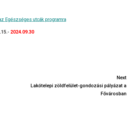
os az Egészséges utcák programra
.15.-
2024.09.30
Next
Lakótelepi zöldfelület-gondozási pályázat a
Fővárosban