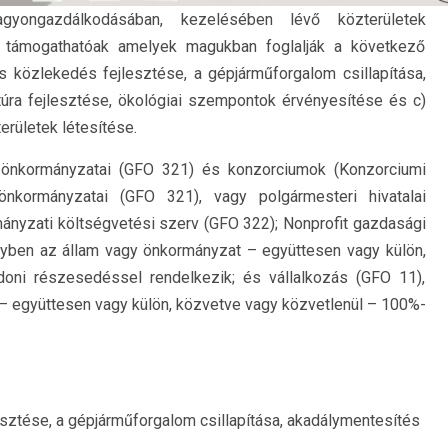
gyongazdálkodásában, kezelésében lévő közterületek
ek támogathatóak amelyek magukban foglalják a következő
 közlekedés fejlesztése, a gépjárműforgalom csillapítása,
túra fejlesztése, ökológiai szempontok érvényesítése és c)
rületek létesítése.
 önkormányzatai (GFO 321) és konzorciumok (Konzorciumi
önkormányzatai (GFO 321), vagy polgármesteri hivatalai
mányzati költségvetési szerv (GFO 322); Nonprofit gazdasági
lyben az állam vagy önkormányzat – együttesen vagy külön,
doni részesedéssel rendelkezik; és vállalkozás (GFO 11),
– együttesen vagy külön, közvetve vagy közvetlenül – 100%-
sztése, a gépjárműforgalom csillapítása, akadálymentesítés