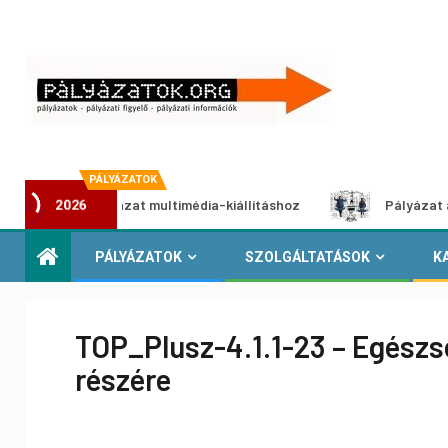
PÁLYÁZATOK
tói pályázat multimédia-kiállításhoz
Pályázat a nemek kö
2026
PÁLYÁZATOK
SZOLGÁLTATÁSOK
K
TOP_Plusz-4.1.1-23 – Egészs
részére