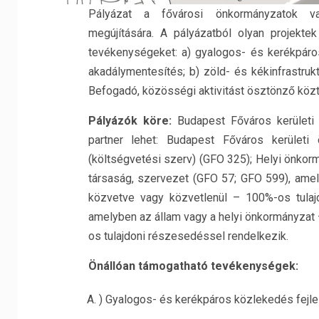
Pályázat a fővárosi önkormányzatok va
megújítására. A pályázatból olyan projekt
tevékenységeket: a) gyalogos- és kerékpáros
akadálymentesítés; b) zöld- és kékinfrastruk
Befogadó, közösségi aktivitást ösztönző közte
Pályázók köre:
Budapest Főváros kerületi
partner lehet: Budapest Főváros kerületi 
(költségvetési szerv) (GFO 325); Helyi önkor
társaság, szervezet (GFO 57; GFO 599), ame
közvetve vagy közvetlenül – 100%-os tulaj
amelyben az állam vagy a helyi önkormányzat 
os tulajdoni részesedéssel rendelkezik.
Önállóan támogatható tevékenységek:
) Gyalogos- és kerékpáros közlekedés fejle