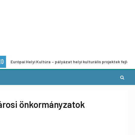
ai Helyi Kultúra – pályázat helyi kulturális projektek fejlesztésére
városi önkormányzatok