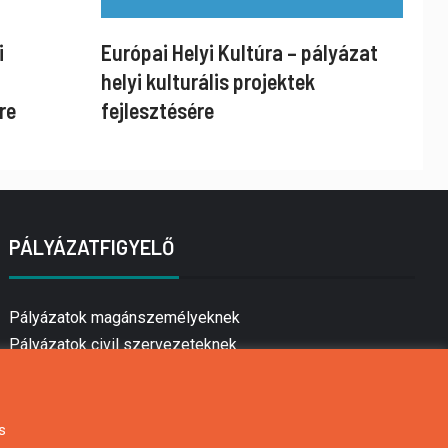
i
Európai Helyi Kultúra – pályázat
helyi kulturális projektek
re
fejlesztésére
PÁLYÁZATFIGYELŐ
Pályázatok magánszemélyeknek
Pályázatok civil szervezeteknek
Pályázatok vállalkozásoknak
Önkormányzati pályázatok
Mezőgazdasági pályázatok
s