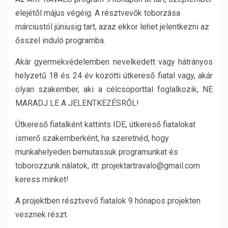
elejétől május végéig. A résztvevők toborzása
márciustól júniusig tart, azaz ekkor lehet jelentkezni az
ősszel induló programba.
Akár gyermekvédelemben nevelkedett vagy hátrányos
helyzetű 18 és 24 év közötti útkereső fiatal vagy, akár
olyan szakember, aki a célcsoporttal foglalkozik, NE
MARADJ LE A JELENTKEZÉSRŐL!
Útkereső fiatalként kattints IDE, útkereső fiatalokat
ismerő szakemberként, ha szeretnéd, hogy
munkahelyeden bemutassuk programunkat és
toborozzunk nálatok, itt: projektartravalo@gmail.com
keress minket!
A projektben résztvevő fiatalok 9 hónapos projekten
vesznek részt.