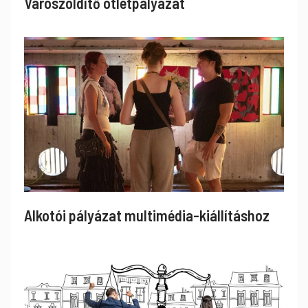
Városzöldítő ötletpályázat
Alkotói pályázat multimédia-kiállításhoz