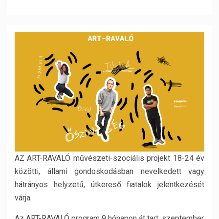
AZ ART-RAVALÓ művészeti-szociális projekt 18-24 év
közötti, állami gondoskodásban nevelkedett vagy
hátrányos helyzetű, útkereső fiatalok jelentkezését
várja.
Az ART-RAVALÓ program 9 hónapon át tart, szeptember