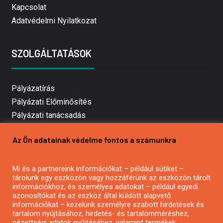
Kapcsolat
Adatvédelmi Nyilatkozat
SZOLGÁLTATÁSOK
Pályázatírás
Pályázati Előminősítés
Pályázati tanácsadás
Pályázatírás vállalkozásoknak
Az Ön adatainak védelme fontos a számunkra
Mezőgazdasági pályázatírás
Pályázatírás magánszemélyeknek
Mi és a partnereink információkat – például sütiket –
Pályázatírás civil szervezeteknek
tárolunk egy eszközön vagy hozzáférünk az eszközön tárolt
Pályázatírás önkormányzatoknak
információkhoz, és személyes adatokat – például egyedi
azonosítókat és az eszköz által küldött alapvető
Pályázatfigyelés
információkat – kezelünk személyre szabott hirdetések és
Specifikus pályázatfigyelés vagy hírlevél
tartalom nyújtásához, hirdetés- és tartalomméréshez,
nézettségi adatok gyűjtéséhez, valamint termékek