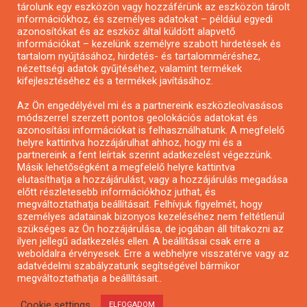
tárolunk egy eszközön vagy hozzáférünk az eszközön tárolt
Pályázatírás önkormányzatoknak
információkhoz, és személyes adatokat – például egyedi
Pályázatfigyelés
azonosítókat és az eszköz által küldött alapvető
információkat – kezelünk személyre szabott hirdetések és
Specifikus pályázatfigyelés vagy hírlevél
tartalom nyújtásához, hirdetés- és tartalomméréshez,
nézettségi adatok gyűjtéséhez, valamint termékek
kifejlesztéséhez és a termékek javításához.
PÁLYÁZATFIGYELŐ
Az Ön engedélyével mi és a partnereink eszközleolvasásos
módszerrel szerzett pontos geolokációs adatokat és
azonosítási információkat is felhasználhatunk. A megfelelő
helyre kattintva hozzájárulhat ahhoz, hogy mi és a
Pályázatok magánszemélyeknek
partnereink a fent leírtak szerint adatkezelést végezzünk.
Pályázatok civil szervezeteknek
Másik lehetőségként a megfelelő helyre kattintva
elutasíthatja a hozzájárulást, vagy a hozzájárulás megadása
Pályázatok vállalkozásoknak
előtt részletesebb információkhoz juthat, és
Önkormányzati pályázatok
megváltoztathatja beállításait. Felhívjuk figyelmét, hogy
személyes adatainak bizonyos kezeléséhez nem feltétlenül
Mezőgazdasági pályázatok
szükséges az Ön hozzájárulása, de jogában áll tiltakozni az
Falusi turizmus pályázatok
ilyen jellegű adatkezelés ellen. A beállításai csak erre a
weboldalra érvényesek. Erre a webhelyre visszatérve vagy az
Napelem pályázatok
adatvédelmi szabályzatunk segítségével bármikor
GINOP pályázatok
megváltoztathatja a beállításait..
Cookie settings
ELFOGADOM