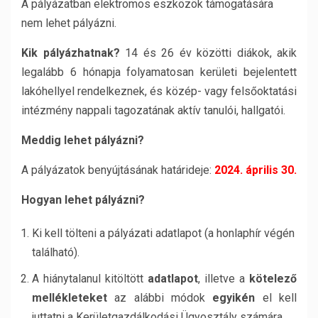
A pályázatban elektromos eszközök támogatására
nem lehet pályázni.
Kik pályázhatnak?
14 és 26 év közötti diákok, akik
legalább 6 hónapja folyamatosan kerületi bejelentett
lakóhellyel rendelkeznek, és közép- vagy felsőoktatási
intézmény nappali tagozatának aktív tanulói, hallgatói.
Meddig lehet pályázni?
A pályázatok benyújtásának határideje:
2024. április 30.
Hogyan lehet pályázni?
Ki kell tölteni a pályázati adatlapot (a honlaphír végén
található).
A hiánytalanul kitöltött
adatlapot
, illetve a
kötelező
mellékleteket
az alábbi módok
egyikén
el kell
juttatni a Kerületgazdálkodási Ügyosztály számára