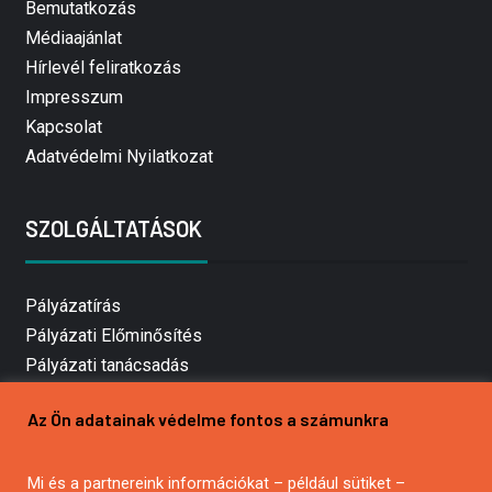
Bemutatkozás
Médiaajánlat
Hírlevél feliratkozás
Impresszum
Kapcsolat
Adatvédelmi Nyilatkozat
SZOLGÁLTATÁSOK
Pályázatírás
Pályázati Előminősítés
Pályázati tanácsadás
Pályázatírás vállalkozásoknak
Az Ön adatainak védelme fontos a számunkra
Mezőgazdasági pályázatírás
Pályázatírás magánszemélyeknek
Pályázatírás civil szervezeteknek
Mi és a partnereink információkat – például sütiket –