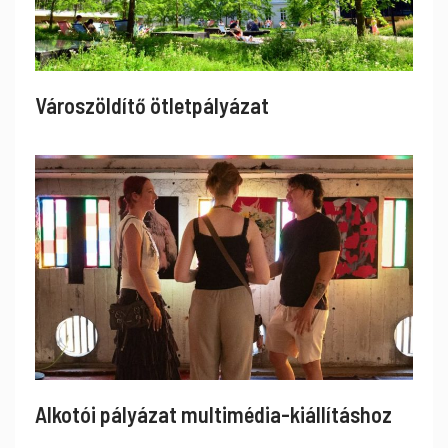
Városzöldítő ötletpályázat
Alkotói pályázat multimédia-kiállításhoz