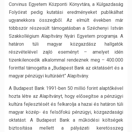
Corvinus Egyetem Központi Könyvtára, a Külgazdaság
Folyóirat pedig kutatási eredményeket publikálhat
ugyanekkora összegből. Az elmúlt években már
többször részesült támogatásban a Széchenyi István
Szakkollégium Alapítvány Nyári Egyetem programja. A
határon túli magyar közgazdász hallgatók
részvételével zajló eseményt – amelyet idén
tizenkilencedik alkalommal rendeznek meg – 400.000
forinttal támogatta a „Budapest Bank az oktatásért és a
magyar pénzügyi kultúráért” Alapítvány.
A Budapest Bank 1991-ben 50 millió forint alaptőkével
hozta létre az Alapítványt, hogy elősegítse a pénzügyi
kultúra fejlesztését és felkarolja a hazai és határon túli
magyar közép- és felsőfokú pénzügyi, közgazdasági
oktatást. A Budapest Bank a működési költségek
biztosítása mellett a pályázati keretösszeg