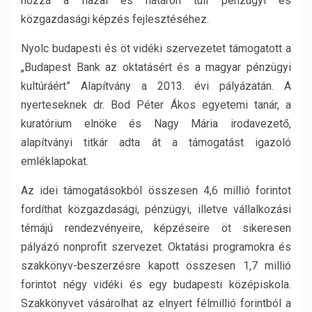
hozzá a hazai és határon túli pénzügyi és
közgazdasági képzés fejlesztéséhez.
Nyolc budapesti és öt vidéki szervezetet támogatott a
„Budapest Bank az oktatásért és a magyar pénzügyi
kultúráért” Alapítvány a 2013. évi pályázatán. A
nyerteseknek dr. Bod Péter Ákos egyetemi tanár, a
kuratórium elnöke és Nagy Mária irodavezető,
alapítványi titkár adta át a támogatást igazoló
emléklapokat.
Az idei támogatásokból összesen 4,6 millió forintot
fordíthat közgazdasági, pénzügyi, illetve vállalkozási
témájú rendezvényeire, képzéseire öt sikeresen
pályázó nonprofit szervezet. Oktatási programokra és
szakkönyv-beszerzésre kapott összesen 1,7 millió
forintot négy vidéki és egy budapesti középiskola.
Szakkönyvet vásárolhat az elnyert félmillió forintból a