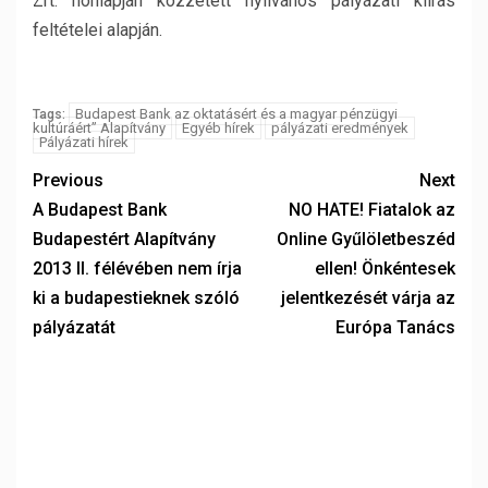
Zrt. honlapján közzétett nyilvános pályázati kiírás
feltételei alapján.
Budapest Bank az oktatásért és a magyar pénzügyi
Tags:
kultúráért” Alapítvány
Egyéb hírek
pályázati eredmények
Pályázati hírek
Previous
Next
A Budapest Bank
NO HATE! Fiatalok az
Budapestért Alapítvány
Online Gyűlöletbeszéd
2013 II. félévében nem írja
ellen! Önkéntesek
ki a budapestieknek szóló
jelentkezését várja az
pályázatát
Európa Tanács