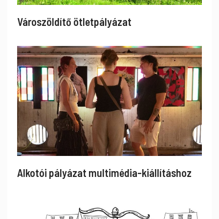
Városzöldítő ötletpályázat
Alkotói pályázat multimédia-kiállításhoz