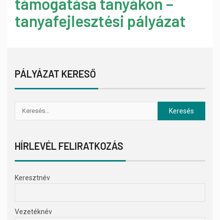
támogatása tanyákon –
tanyafejlesztési pályázat
PÁLYÁZAT KERESŐ
HÍRLEVÉL FELIRATKOZÁS
Keresztnév
Vezetéknév