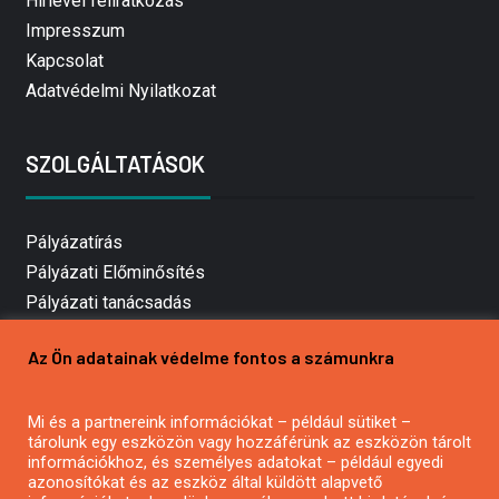
Hírlevél feliratkozás
Impresszum
Kapcsolat
Adatvédelmi Nyilatkozat
SZOLGÁLTATÁSOK
Pályázatírás
Pályázati Előminősítés
Pályázati tanácsadás
Pályázatírás vállalkozásoknak
Az Ön adatainak védelme fontos a számunkra
Mezőgazdasági pályázatírás
Pályázatírás magánszemélyeknek
Mi és a partnereink információkat – például sütiket –
Pályázatírás civil szervezeteknek
tárolunk egy eszközön vagy hozzáférünk az eszközön tárolt
Pályázatírás önkormányzatoknak
információkhoz, és személyes adatokat – például egyedi
azonosítókat és az eszköz által küldött alapvető
Pályázatfigyelés