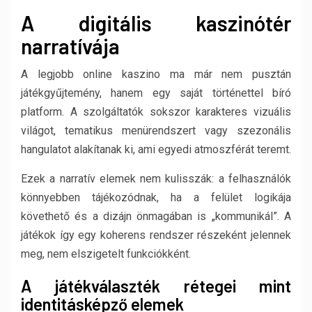
A digitális kaszinótér
narratívája
A legjobb online kaszino ma már nem pusztán
játékgyűjtemény, hanem egy saját történettel bíró
platform. A szolgáltatók sokszor karakteres vizuális
világot, tematikus menürendszert vagy szezonális
hangulatot alakítanak ki, ami egyedi atmoszférát teremt.
Ezek a narratív elemek nem kulisszák: a felhasználók
könnyebben tájékozódnak, ha a felület logikája
követhető és a dizájn önmagában is „kommunikál”. A
játékok így egy koherens rendszer részeként jelennek
meg, nem elszigetelt funkciókként.
A játékválaszték rétegei mint
identitásképző elemek