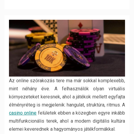
Az online szórakozás tere ma már sokkal komplexebb,
mint néhány éve.
A felhasználók olyan virtuális
környezeteket keresnek, ahol a játékok mellett egyfajta
élményréteg is megjelenik: hangulat, struktúra, ritmus. A
casino online
felületek ebben a közegben egyre inkább
multifunkcionális terek, ahol a modern digitális kultúra
elemei keverednek a hagyományos játékformákkal.