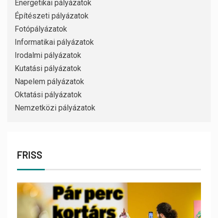
Energetikai pályázatok
Építészeti pályázatok
Fotópályázatok
Informatikai pályázatok
Irodalmi pályázatok
Kutatási pályázatok
Napelem pályázatok
Oktatási pályázatok
Nemzetközi pályázatok
FRISS