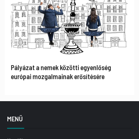
Pályázat a nemek közötti egyenlőség
európai mozgalmainak erősítésére
MENÜ