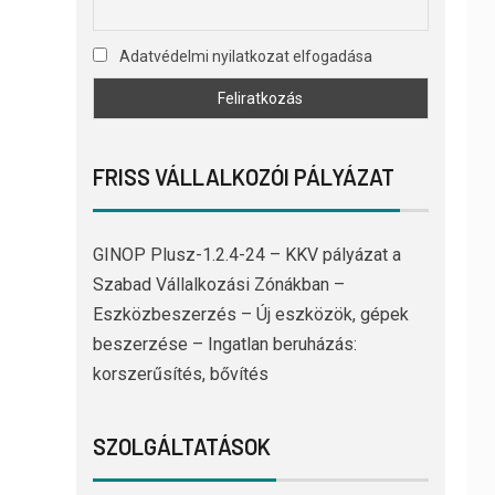
Adatvédelmi nyilatkozat elfogadása
FRISS VÁLLALKOZÓI PÁLYÁZAT
GINOP Plusz-1.2.4-24 – KKV pályázat a
Szabad Vállalkozási Zónákban –
Eszközbeszerzés – Új eszközök, gépek
beszerzése – Ingatlan beruházás:
korszerűsítés, bővítés
SZOLGÁLTATÁSOK