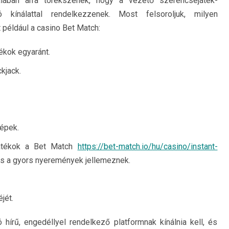
alában arra törekszenek, hogy a vezető szerencsejáték-
ó kínálattal rendelkezzenek. Most felsoroljuk, milyen
t például a casino Bet Match:
ékok egyaránt.
kjack.
épek.
 játékok a Bet Match
https://bet-match.io/hu/casino/instant-
és a gyors nyeremények jellemeznek.
jét.
hírű, engedéllyel rendelkező platformnak kínálnia kell, és