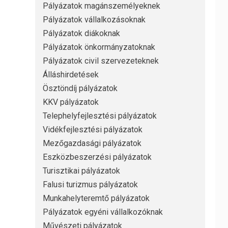
Pályázatok magánszemélyeknek
Pályázatok vállalkozásoknak
Pályázatok diákoknak
Pályázatok önkormányzatoknak
Pályázatok civil szervezeteknek
Álláshirdetések
Ösztöndíj pályázatok
KKV pályázatok
Telephelyfejlesztési pályázatok
Vidékfejlesztési pályázatok
Mezőgazdasági pályázatok
Eszközbeszerzési pályázatok
Turisztikai pályázatok
Falusi turizmus pályázatok
Munkahelyteremtő pályázatok
Pályázatok egyéni vállalkozóknak
Művészeti pályázatok