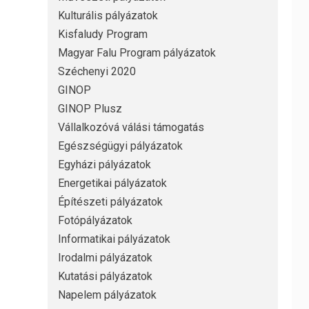
Kulturális pályázatok
Kisfaludy Program
Magyar Falu Program pályázatok
Széchenyi 2020
GINOP
GINOP Plusz
Vállalkozóvá válási támogatás
Egészségügyi pályázatok
Egyházi pályázatok
Energetikai pályázatok
Építészeti pályázatok
Fotópályázatok
Informatikai pályázatok
Irodalmi pályázatok
Kutatási pályázatok
Napelem pályázatok