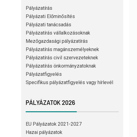
Pályázatírás
Pályázati Előminősítés
Pályázati tanácsadás
Pályázatírás vállalkozásoknak
Mezőgazdasági pályázatírás
Pályázatírás magánszemélyeknek
Pályázatírás civil szervezeteknek
Pályázatírás önkormányzatoknak
Pályázatfigyelés
Specifikus pályázatfigyelés vagy hírlevél
PÁLYÁZATOK 2026
EU Pályázatok 2021-2027
Hazai pályázatok