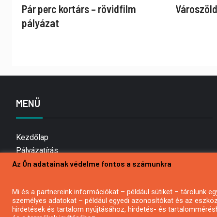
Pár perc kortárs – rövidfilm
Városzöld
pályázat
MENÜ
Kezdőlap
Pályázatírás
Az Ön adatainak védelme fontos a számunkra
Bemutatkozás
Médiaajánlat
Hírlevél feliratkozás
Mi és a partnereink információkat – például sütiket – tárolunk
személyes adatokat – például egyedi azonosítókat és az eszköz 
Impresszum
hirdetések és tartalom nyújtásához, hirdetés- és tartalommérés
Kapcsolat