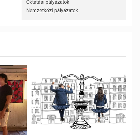
Oktatási pályázatok
Nemzetközi pályázatok