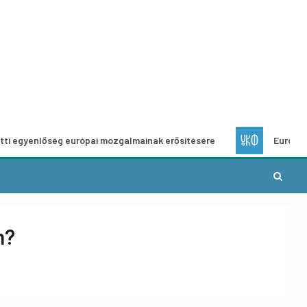
ség európai mozgalmainak erősítésére
Európai Helyi Kultú
n?