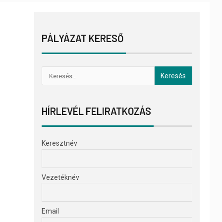
PÁLYÁZAT KERESŐ
HÍRLEVÉL FELIRATKOZÁS
Keresztnév
Vezetéknév
Email