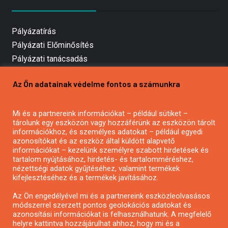
Pályázatírás
Pályázati Előminősítés
Pályázati tanácsadás
Pályázatírás vállalkozásoknak
Az Ön adatainak védelme fontos a számunkra
Mezőgazdasági pályázatírás
Pályázatírás magánszemélyeknek
Mi és a partnereink információkat – például sütiket –
Pályázatírás civil szervezeteknek
tárolunk egy eszközön vagy hozzáférünk az eszközön tárolt
Pályázatírás önkormányzatoknak
információkhoz, és személyes adatokat – például egyedi
azonosítókat és az eszköz által küldött alapvető
Pályázatfigyelés
információkat – kezelünk személyre szabott hirdetések és
Specifikus pályázatfigyelés vagy hírlevél
tartalom nyújtásához, hirdetés- és tartalomméréshez,
nézettségi adatok gyűjtéséhez, valamint termékek
kifejlesztéséhez és a termékek javításához.
PÁLYÁZATFIGYELŐ
Az Ön engedélyével mi és a partnereink eszközleolvasásos
módszerrel szerzett pontos geolokációs adatokat és
azonosítási információkat is felhasználhatunk. A megfelelő
helyre kattintva hozzájárulhat ahhoz, hogy mi és a
Pályázatok magánszemélyeknek