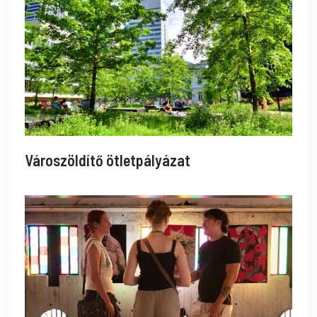
Városzöldítő ötletpályázat