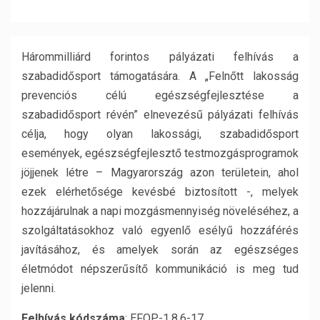
Hárommilliárd forintos pályázati felhívás a
szabadidősport támogatására. A „Felnőtt lakosság
prevenciós célú egészségfejlesztése a
szabadidősport révén” elnevezésű pályázati felhívás
célja, hogy olyan lakossági, szabadidősport
események, egészségfejlesztő testmozgásprogramok
jöjjenek létre – Magyarország azon területein, ahol
ezek elérhetősége kevésbé biztosított -, melyek
hozzájárulnak a napi mozgásmennyiség növeléséhez, a
szolgáltatásokhoz való egyenlő esélyű hozzáférés
javításához, és amelyek során az egészséges
életmódot népszerűsítő kommunikáció is meg tud
jelenni.
Felhívás kódszáma
:
EFOP-1.8.6-17