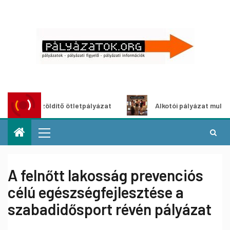
Városzöldítő ötletpályázat
Alkotói pályázat multimédia-ki
A felnőtt lakosság prevenciós
célú egészségfejlesztése a
szabadidősport révén pályázat