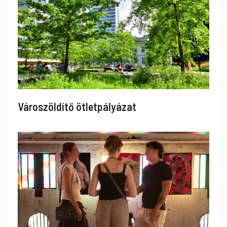
Városzöldítő ötletpályázat