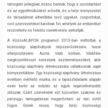
támogató jellegűek, közös bennük, hogy a szolidaritást
és az együttműködést erősítik, és a helyi környezetet
és társadalmat élhetőbbé tevő ügyeket, csoportokat,
civil szervezeteket karolnak fel, amelyek az embereket
részvételre és felelős cselekvésre sarkallják.
A KözösALAPON programot 2013-ban indítottuk a
közösségi alapítványok népszerűsítésére, hazai
elterjesztésére. Azóta több körben, többféle
megközelítéssel kerestünk kezdeményezőket, akik
közösségi alapítvány létrehozására vállalkoznak saját
környezetükben. Egy közösségi alapítvány létrehozása
években mérhető munka, és a tapasztalataink alapján
ezen belül az indulás az egyik legérzékenyebb
időszak. Ezért szeretnénk ezt közvetlen szakmai és
pénzügyi támogatással megerősíteni az idei évtől
fogva. Ennek része, hogy helyi közösségi