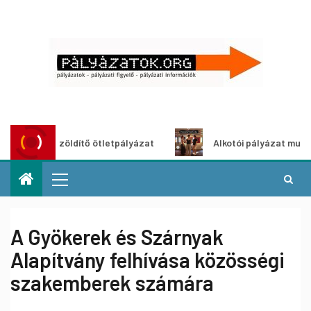
Városzöldítő ötletpályázat
Alkotói pályázat multimédia-ki
A Gyökerek és Szárnyak
Alapítvány felhívása közösségi
szakemberek számára