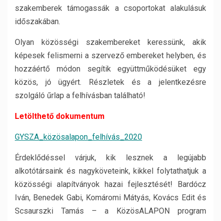
szakemberek támogassák a csoportokat alakulásuk
időszakában.
Olyan közösségi szakembereket keressünk, akik
képesek felismerni a szervező embereket helyben, és
hozzáértő módon segítik együttműködésüket egy
közös, jó ügyért. Részletek és a jelentkezésre
szolgáló űrlap a felhívásban található!
Letölthető dokumentum
GYSZA_közösalapon_felhívás_2020
Érdeklődéssel várjuk, kik lesznek a legújabb
alkotótársaink és nagyköveteink, kikkel folytathatjuk a
közösségi alapítványok hazai fejlesztését! Bardócz
Iván, Benedek Gabi, Komáromi Mátyás, Kovács Edit és
Scsaurszki Tamás – a KözösALAPON program