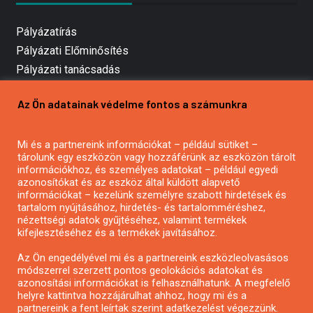
Pályázatírás
Pályázati Előminősítés
Pályázati tanácsadás
Pályázatírás vállalkozásoknak
Az Ön adatainak védelme fontos a számunkra
Mezőgazdasági pályázatírás
Pályázatírás magánszemélyeknek
Pályázatírás civil szervezeteknek
Mi és a partnereink információkat – például sütiket –
tárolunk egy eszközön vagy hozzáférünk az eszközön tárolt
Pályázatírás önkormányzatoknak
információkhoz, és személyes adatokat – például egyedi
Pályázatfigyelés
azonosítókat és az eszköz által küldött alapvető
információkat – kezelünk személyre szabott hirdetések és
Specifikus pályázatfigyelés vagy hírlevél
tartalom nyújtásához, hirdetés- és tartalomméréshez,
nézettségi adatok gyűjtéséhez, valamint termékek
kifejlesztéséhez és a termékek javításához.
PÁLYÁZATFIGYELŐ
Az Ön engedélyével mi és a partnereink eszközleolvasásos
módszerrel szerzett pontos geolokációs adatokat és
azonosítási információkat is felhasználhatunk. A megfelelő
helyre kattintva hozzájárulhat ahhoz, hogy mi és a
Pályázatok magánszemélyeknek
partnereink a fent leírtak szerint adatkezelést végezzünk.