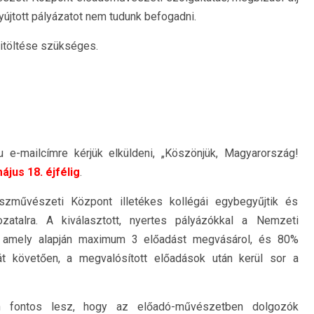
újtott pályázatot nem tudunk befogadni.
kitöltése szükséges.
u e-mailcímre kérjük elküldeni, „Köszönjük, Magyarország!
ájus 18. éjfélig
.
szművészeti Központ illetékes kollégái egybegyűjtik és
zatalra. A kiválasztott, nyertes pályázókkal a Nemzeti
, amely alapján maximum 3 előadást megvásárol, és 80%
sát követően, a megvalósított előadások után kerül sor a
n fontos lesz, hogy az előadó-művészetben dolgozók