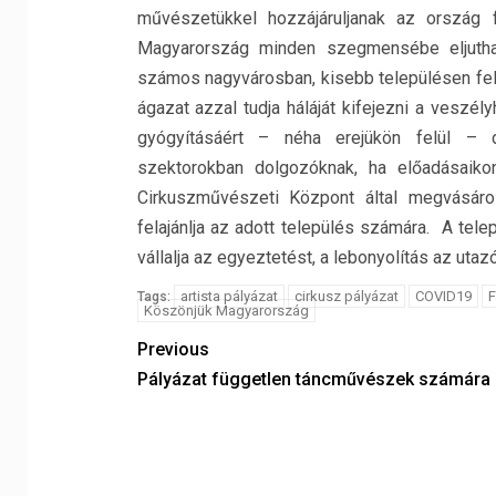
művészetükkel hozzájáruljanak az ország f
Magyarország minden szegmensébe eljutha
számos nagyvárosban, kisebb településen fel
ágazat azzal tudja háláját kifejezni a veszél
gyógyításáért – néha erejükön felül – 
szektorokban dolgozóknak, ha előadásaiko
Cirkuszművészeti Központ által megvásáro
felajánlja az adott település számára. A tel
vállalja az egyeztetést, a lebonyolítás az utazó
artista pályázat
cirkusz pályázat
COVID19
F
Tags:
Köszönjük Magyarország
Previous
Pályázat független táncművészek számára