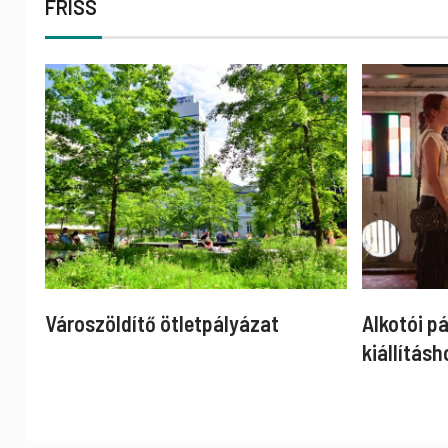
FRISS
Városzöldítő ötletpályázat
Alkotói p
kiállításh