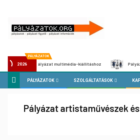
PÁLYÁZATOK
lkotói pályázat multimédia-kiállításhoz
Pályázat a nemek
2026
PÁLYÁZATOK
SZOLGÁLTATÁSOK
KA
Pályázat artistaművészek é