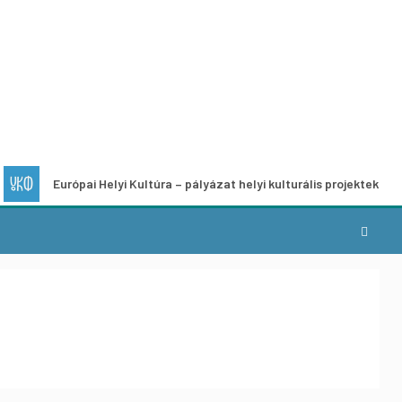
rópai Helyi Kultúra – pályázat helyi kulturális projektek fejlesztésére