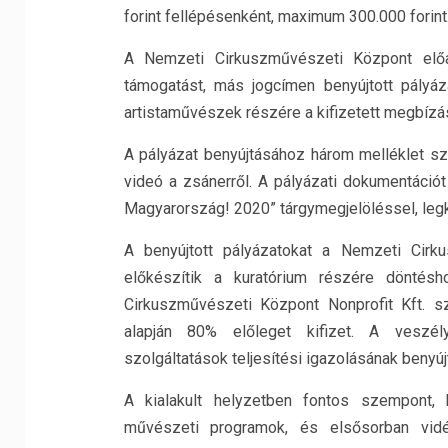
forint fellépésenként, maximum 300.000 forint
A Nemzeti Cirkuszművészeti Központ előa
támogatást, más jogcímen benyújtott pályá
artistaművészek részére a kifizetett megbízási
A pályázat benyújtásához három melléklet szü
videó a zsánerről. A pályázati dokumentációt
Magyarország! 2020” tárgymegjelöléssel, legk
A benyújtott pályázatokat a Nemzeti Cirku
előkészítik a kuratórium részére döntésho
Cirkuszművészeti Központ Nonprofit Kft. s
alapján 80% előleget kifizet. A veszél
szolgáltatások teljesítési igazolásának benyú
A kialakult helyzetben fontos szempont,
művészeti programok, és elsősorban vid