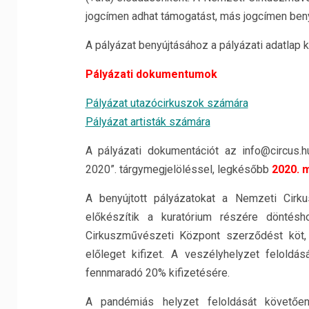
jogcímen adhat támogatást, más jogcímen beny
A pályázat benyújtásához a pályázati adatlap 
Pályázati dokumentumok
Pályázat utazócirkuszok számára
Pályázat artisták számára
A pályázati dokumentációt az info@circus.h
2020”. tárgymegjelöléssel, legkésőbb
2020. m
A benyújtott pályázatokat a Nemzeti Cirku
előkészítik a kuratórium részére döntésho
Cirkuszművészeti Központ szerződést köt
előleget kifizet. A veszélyhelyzet feloldá
fennmaradó 20% kifizetésére.
A pandémiás helyzet feloldását követőe