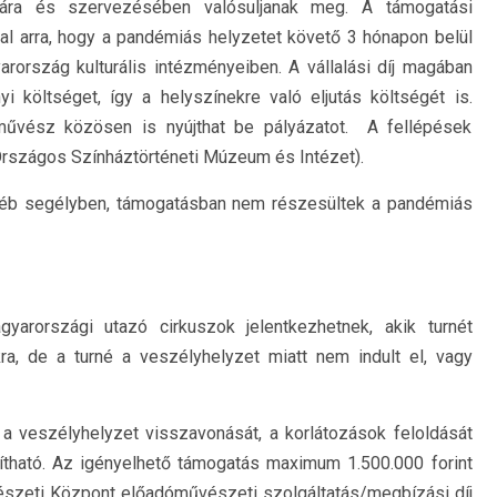
ására és szervezésében valósuljanak meg. A támogatási
al arra, hogy a pandémiás helyzetet követő 3 hónapon belül
rország kulturális intézményeiben. A vállalási díj magában
i költséget, így a helyszínekre való eljutás költségét is.
űvész közösen is nyújthat be pályázatot. A fellépések
Országos Színháztörténeti Múzeum és Intézet).
yéb segélyben, támogatásban nem részesültek a pandémiás
gyarországi utazó cirkuszok jelentkezhetnek, akik turnét
kra, de a turné a veszélyhelyzet miatt nem indult el, vagy
 a veszélyhelyzet visszavonását, a korlátozások feloldását
tható. Az igényelhető támogatás maximum 1.500.000 forint
észeti Központ előadóművészeti szolgáltatás/megbízási díj