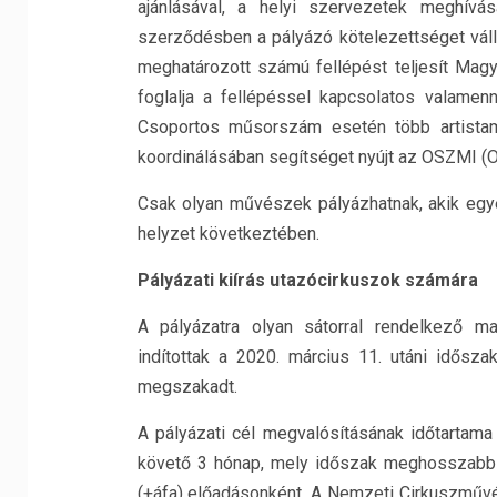
ajánlásával, a helyi szervezetek meghív
szerződésben a pályázó kötelezettséget váll
meghatározott számú fellépést teljesít Magya
foglalja a fellépéssel kapcsolatos valamenny
Csoportos műsorszám esetén több artistam
koordinálásában segítséget nyújt az OSZMI (
Csak olyan művészek pályázhatnak, akik eg
helyzet következtében.
Pályázati kiírás utazócirkuszok számára
A pályázatra olyan sátorral rendelkező ma
indítottak a 2020. március 11. utáni idősza
megszakadt.
A pályázati cél megvalósításának időtartama
követő 3 hónap, mely időszak meghosszabbí
(+áfa) előadásonként. A Nemzeti Cirkuszműv