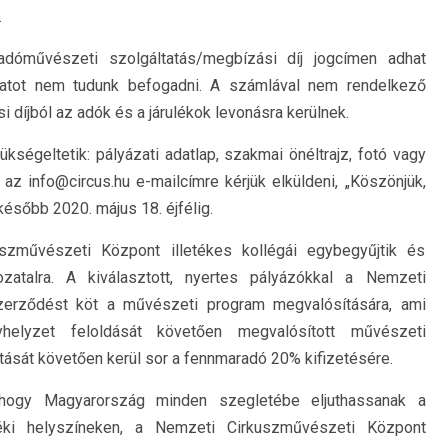
.
dóművészeti szolgáltatás/megbízási díj jogcímen adhat
zatot nem tudunk befogadni. A számlával nem rendelkező
 díjból az adók és a járulékok levonásra kerülnek.
kségeltetik: pályázati adatlap, szakmai önéltrajz, fotó vagy
 az info@circus.hu e-mailcímre kérjük elküldeni, „Köszönjük,
ésőbb 2020. május 18. éjfélig.
szművészeti Központ illetékes kollégái egybegyűjtik és
zatalra. A kiválasztott, nyertes pályázókkal a Nemzeti
zerződést köt a művészeti program megvalósítására, ami
yhelyzet feloldását követően megvalósított művészeti
jtását követően kerül sor a fennmaradó 20% kifizetésére.
 hogy Magyarország minden szegletébe eljuthassanak a
éki helyszíneken, a Nemzeti Cirkuszművészeti Központ