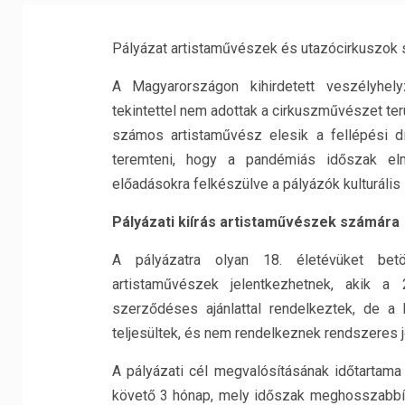
Pályázat artistaművészek és utazócirkuszok sz
A Magyarországon kihirdetett veszélyhel
tekintettel nem adottak a cirkuszművészet ter
számos artistaművész elesik a fellépési díj
teremteni, hogy a pandémiás időszak elmú
előadásokra felkészülve a pályázók kulturális 
Pályázati kiírás artistaművészek számára
A pályázatra olyan 18. életévüket betö
artistaművészek jelentkezhetnek, akik a
szerződéses ajánlattal rendelkeztek, de a
teljesültek, és nem rendelkeznek rendszeres
A pályázati cél megvalósításának időtartama
követő 3 hónap, mely időszak meghosszabbí