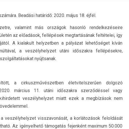
ámára. Beadási határidő: 2020. május 18. éjfél.
yzetre, valamint más országok hasonló rendelkezéseire
ületén az előadások, fellépések megtartásának feltételei, így
ától. A kialakult helyzetben a pályázat lehetőséget kíván
ltával, a veszélyhelyzet utáni időszakra fellépésekre,
szolgáltatásokat nyújtsanak.
ltött, a cirkuszművészetben életvitelszerűen dolgozó
 2020. március 11. utáni időszakra szerződéssel vagy
 kihirdetett veszélyhelyzet miatt ezek a megbízások nem
 jövedelemmel.
 a veszélyhelyzet visszavonását, a korlátozások feloldását
tható. Az igényelhető támogatás fejenként maximum 50.000