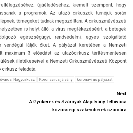
ellélegzéséhez, újjáéledéséhez, kiemelt szempont, hogy
ssanak a programok. Az utazó cirkuszok turnéjuk során
lépnek, tömegeket tudnak megszólítani. A cirkuszművészeti
yhelyzetben is helyt álló, a vírus megfékezéséért, a betegek
dolgozó egészségügyi, rendvédelmi, egyes szolgáltató
n vendégül látják őket. A pályázat keretében a Nemzeti
lt maximum 3 előadást az utazócirkusz térítésmentesen
epülések illetékeseivel a Nemzeti Cirkuszművészeti Központ
 cirkusz feladata.
ővárosi Nagycirkusz
Koronavírus járvány
koronavírus pályázat
Next
A Gyökerek és Szárnyak Alapítvány felhívása
közösségi szakemberek számára