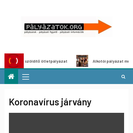
Városzöldítő ötletpályázat
Alkotói pályázat multimédia-k
Koronavírus járvány