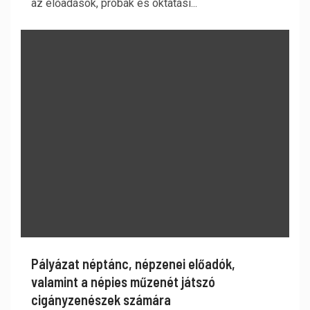
az előadások, próbák és oktatási...
Pályázat néptánc, népzenei előadók,
valamint a népies műzenét játszó
cigányzenészek számára