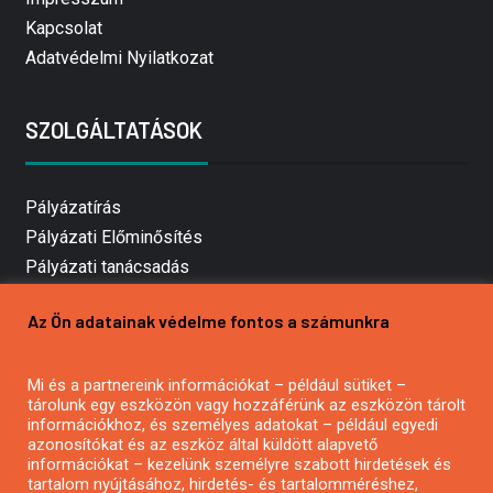
Kapcsolat
Adatvédelmi Nyilatkozat
SZOLGÁLTATÁSOK
Pályázatírás
Pályázati Előminősítés
Pályázati tanácsadás
Pályázatírás vállalkozásoknak
Az Ön adatainak védelme fontos a számunkra
Mezőgazdasági pályázatírás
Pályázatírás magánszemélyeknek
Mi és a partnereink információkat – például sütiket –
Pályázatírás civil szervezeteknek
tárolunk egy eszközön vagy hozzáférünk az eszközön tárolt
Pályázatírás önkormányzatoknak
információkhoz, és személyes adatokat – például egyedi
azonosítókat és az eszköz által küldött alapvető
Pályázatfigyelés
információkat – kezelünk személyre szabott hirdetések és
Specifikus pályázatfigyelés vagy hírlevél
tartalom nyújtásához, hirdetés- és tartalomméréshez,