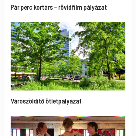
Pár perc kortárs – rövidfilm pályázat
Városzöldítő ötletpályázat