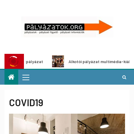
ályázat
Alkotói pályázat multimédia-kiállításhoz
COVID19