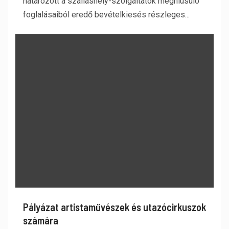
határozott a szálláshely-szolgáltatók meghiúsuló
foglalásaiból eredő bevételkiesés részleges...
Pályázat artistaművészek és utazócirkuszok
számára