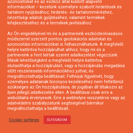
azonosítókat és az eszköz által küldött alapvető
információkat – kezelünk személyre szabott hirdetések és
tartalom nyújtásához, hirdetés- és tartalomméréshez,
Pályázat a nemek közötti egyenlőség
nézettségi adatok gyűjtéséhez, valamint termékek
kifejlesztéséhez és a termékek javításához.
európai mozgalmainak erősítésére
Az Ön engedélyével mi és a partnereink eszközleolvasásos
módszerrel szerzett pontos geolokációs adatokat és
azonosítási információkat is felhasználhatunk. A megfelelő
helyre kattintva hozzájárulhat ahhoz, hogy mi és a
partnereink a fent leírtak szerint adatkezelést végezzünk.
Másik lehetőségként a megfelelő helyre kattintva
MENÜ
elutasíthatja a hozzájárulást, vagy a hozzájárulás megadása
előtt részletesebb információkhoz juthat, és
megváltoztathatja beállításait. Felhívjuk figyelmét, hogy
személyes adatainak bizonyos kezeléséhez nem feltétlenül
Kezdőlap
szükséges az Ön hozzájárulása, de jogában áll tiltakozni az
ilyen jellegű adatkezelés ellen. A beállításai csak erre a
Pályázatírás
weboldalra érvényesek. Erre a webhelyre visszatérve vagy az
Bemutatkozás
adatvédelmi szabályzatunk segítségével bármikor
megváltoztathatja a beállításait..
Médiaajánlat
Hírlevél feliratkozás
Cookie settings
ELFOGADOM
Impresszum