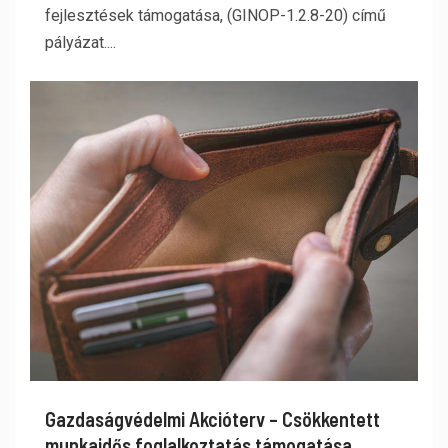
fejlesztések támogatása, (GINOP-1.2.8-20) című
pályázat....
Gazdaságvédelmi Akcióterv – Csökkentett
munkaidős foglalkoztatás támogatása